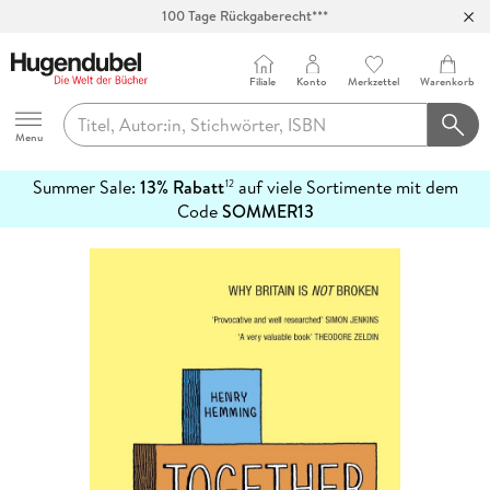
100 Tage Rückgaberecht***
Abholung in über 100 Filialen
Filiale
Konto
Merkzettel
Warenkorb
Hugendubel
Menu
Summer Sale:
13% Rabatt
auf viele Sortimente mit dem
12
mehr
Code
SOMMER13
erfahren