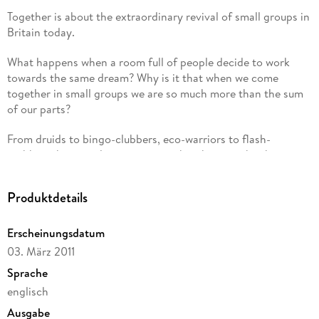
Together is about the extraordinary revival of small groups in
Britain today.
What happens when a room full of people decide to work
towards the same dream? Why is it that when we come
together in small groups we are so much more than the sum
of our parts?
From druids to bingo-clubbers, eco-warriors to flash-
mobbers, historical re-enactors to bee-keepers, books
groups and knitting circles, W. I. s, Young Farmers and the
fan-owners of a football club, Together reveals the true story
Produktdetails
of modern Britain. The country we live in is in fact an
extraordinary composition of small groups powered by
Erscheinungsdatum
shared interests and common ideals. Hemming reveals a
different way of seeing society, one that recognizes the
03. März 2011
massive, untapped potential of these hundreds of thousands
Sprache
of small groups, how they work and what they enable us to
englisch
do that we can't do alone.
Ausgabe