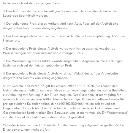
beziehen sich auf den vorherigen Preis.
Durch Öffnen der Leseprobe willigen Sie ein, dass Daten an den Anbieter der
3
Leseprobe übermittelt werden.
Der gebundene Preis dieses Artikels wird nach Ablauf des auf der Artikelseite
4
dargestellten Datums vom Verlag angehoben.
Der Preisvergleich bezieht sich auf die unverbindliche Preisempfehlung (UVP) des
5
Herstellers.
Der gebundene Preis dieses Artikels wurde vom Verlag gesenkt. Angaben zu
6
Preissenkungen beziehen sich auf den vorherigen Preis.
Die Preisbindung dieses Artikels wurde aufgehoben. Angaben zu Preissenkungen
7
beziehen sich auf den letzten gebundenen Preis.
Der gebundene Preis dieses Artikels wird nach Ablauf des auf der Artikelseite
8
dargestellten Datums vom Verlag angehoben.
Ihr Gutschein SOMMER13 gilt bis einschließlich 10.08.2026. Sie können den
12
Gutschein ausschließlich online einlösen unter www.hugendubel.de. Keine Bestellung
zur Abholung mit Zahlung in der Filiale möglich. Der Gutschein ist nicht gültig für
gesetzlich preisgebundene Artikel (deutschsprachige Bücher und eBooks) sowie für
preisgebundene Kalender, tolino shine (4016621130466), tolino select und das
Hugendubel Hörbuch Abo. Der Gutschein ist nicht mit anderen Gutscheinen und
Geschenkkarten kombinierbar. Eine Barauszahlung ist nicht möglich. Ein Weiterverkauf
und der Handel des Gutscheincodes sind nicht gestattet.
Leider können wir die Echtheit der Kundenbewertung aufgrund der großen Zahl an
15
Einzelbewertungen nicht prüfen.