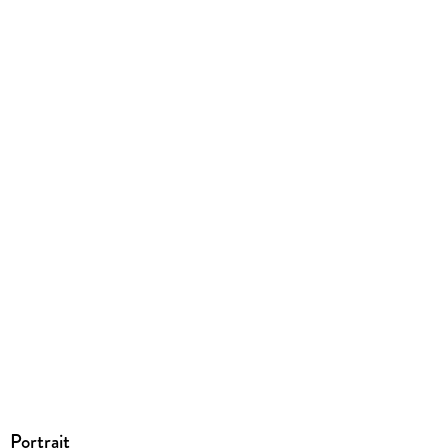
EPUB
Gewicht
21 g
ISBN
9781848545137
Portrait