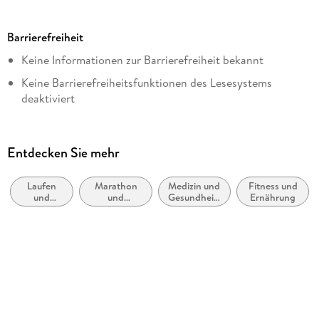
Dateigröße
26,55 MB
Barrierefreiheit
Autor/Autorin
Keine Informationen zur Barrierefreiheit bekannt
Herbert Steffny
Keine Barrierefreiheitsfunktionen des Lesesystems
Verlag/Hersteller
deaktiviert
Penguin Random House
Weitere Hinweise:
Kopierschutz
https://www.penguin.de/barrierefreiheit,
mit Wasserzeichen versehen
Entdecken Sie mehr
barrierefreiheit@penguinrandomhouse.de
Family Sharing
Ja
Laufen
Marathon
Medizin und
Fitness und
und
und
Gesundheit:
Ernährung
Produktart
Joggen
Geländelauf
Ratgeber,
Sachbuch
EBOOK
Dateiformat
EPUB
ISBN
9783641047146