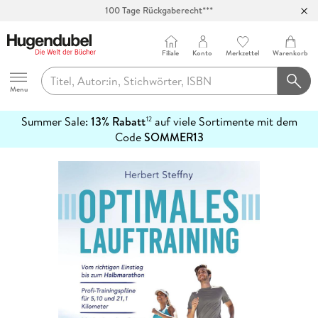
100 Tage Rückgaberecht***
Abholung in über 100 Filialen
Filiale
Konto
Merkzettel
Warenkorb
Hugendubel
Menu
Summer Sale:
13% Rabatt
auf viele Sortimente mit dem
12
mehr
Code
SOMMER13
erfahren