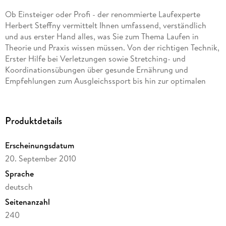
Ob Einsteiger oder Profi - der renommierte Laufexperte
Herbert Steffny vermittelt Ihnen umfassend, verständlich
und aus erster Hand alles, was Sie zum Thema Laufen in
Theorie und Praxis wissen müssen. Von der richtigen Technik,
Erster Hilfe bei Verletzungen sowie Stretching- und
Koordinationsübungen über gesunde Ernährung und
Empfehlungen zum Ausgleichssport bis hin zur optimalen
Wettkampfvorbereitung: Mit seinen bewährten
Trainingsplänen führt der Autor seit Jahrzehnten Zigtausende
von Hobbyläufern und Spitzenathleten zum Erfolg.
Produktdetails
Fundiertes Laufwissen und Insider-Know-how sowie die
besten Tipps und Tricks für die Laufpraxis - ein Muss, nicht
Erscheinungsdatum
nur für Steffny-Fans!
20. September 2010
Sprache
deutsch
Seitenanzahl
240