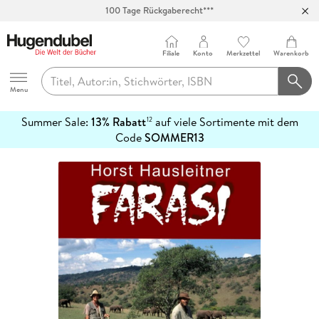
100 Tage Rückgaberecht***
Abholung in über 100 Filialen
Filiale
Konto
Merkzettel
Warenkorb
Hugendubel
Menu
Summer Sale:
13% Rabatt
auf viele Sortimente mit dem
12
mehr
Code
SOMMER13
erfahren