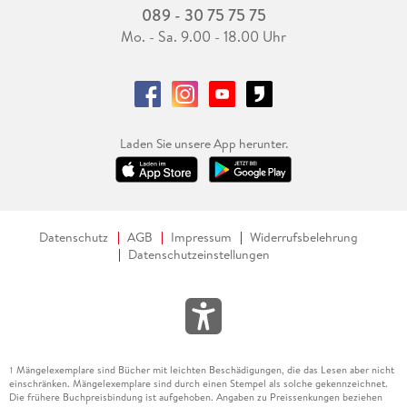
089 - 30 75 75 75
Mo. - Sa. 9.00 - 18.00 Uhr
Laden Sie unsere App herunter.
Datenschutz
AGB
Impressum
Widerrufsbelehrung
Datenschutzeinstellungen
Mängelexemplare sind Bücher mit leichten Beschädigungen, die das Lesen aber nicht
1
einschränken. Mängelexemplare sind durch einen Stempel als solche gekennzeichnet.
Die frühere Buchpreisbindung ist aufgehoben. Angaben zu Preissenkungen beziehen