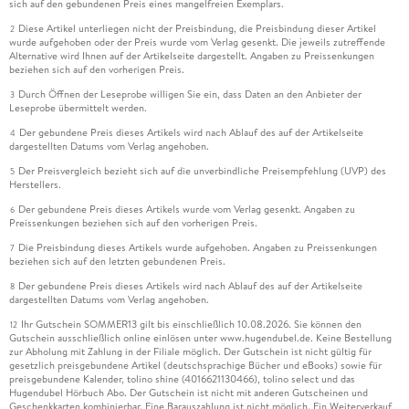
sich auf den gebundenen Preis eines mangelfreien Exemplars.
Diese Artikel unterliegen nicht der Preisbindung, die Preisbindung dieser Artikel
2
wurde aufgehoben oder der Preis wurde vom Verlag gesenkt. Die jeweils zutreffende
Alternative wird Ihnen auf der Artikelseite dargestellt. Angaben zu Preissenkungen
beziehen sich auf den vorherigen Preis.
Durch Öffnen der Leseprobe willigen Sie ein, dass Daten an den Anbieter der
3
Leseprobe übermittelt werden.
Der gebundene Preis dieses Artikels wird nach Ablauf des auf der Artikelseite
4
dargestellten Datums vom Verlag angehoben.
Der Preisvergleich bezieht sich auf die unverbindliche Preisempfehlung (UVP) des
5
Herstellers.
Der gebundene Preis dieses Artikels wurde vom Verlag gesenkt. Angaben zu
6
Preissenkungen beziehen sich auf den vorherigen Preis.
Die Preisbindung dieses Artikels wurde aufgehoben. Angaben zu Preissenkungen
7
beziehen sich auf den letzten gebundenen Preis.
Der gebundene Preis dieses Artikels wird nach Ablauf des auf der Artikelseite
8
dargestellten Datums vom Verlag angehoben.
Ihr Gutschein SOMMER13 gilt bis einschließlich 10.08.2026. Sie können den
12
Gutschein ausschließlich online einlösen unter www.hugendubel.de. Keine Bestellung
zur Abholung mit Zahlung in der Filiale möglich. Der Gutschein ist nicht gültig für
gesetzlich preisgebundene Artikel (deutschsprachige Bücher und eBooks) sowie für
preisgebundene Kalender, tolino shine (4016621130466), tolino select und das
Hugendubel Hörbuch Abo. Der Gutschein ist nicht mit anderen Gutscheinen und
Geschenkkarten kombinierbar. Eine Barauszahlung ist nicht möglich. Ein Weiterverkauf