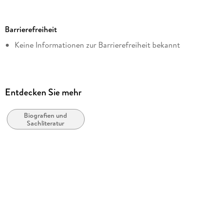
Dateigröße
1,58 MB
Barrierefreiheit
Autor/Autorin
Keine Informationen zur Barrierefreiheit bekannt
Horst Hausleitner
Verlag/Hersteller
HH Editions
Kopierschutz
Entdecken Sie mehr
ohne Kopierschutz
Biografien und
Family Sharing
Sachliteratur
Ja
Produktart
EBOOK
Dateiformat
EPUB
ISBN
9783200112230