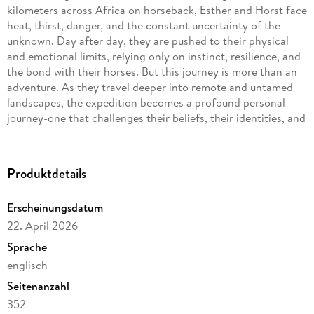
kilometers across Africa on horseback, Esther and Horst face
heat, thirst, danger, and the constant uncertainty of the
unknown. Day after day, they are pushed to their physical
and emotional limits, relying only on instinct, resilience, and
the bond with their horses. But this journey is more than an
adventure. As they travel deeper into remote and untamed
landscapes, the expedition becomes a profound personal
journey-one that challenges their beliefs, their identities, and
the limits of their own selves. Stripped of comfort and far
from civilization, they are forced to confront what truly
matters. Farasi is a powerful true story of endurance,
Produktdetails
courage, and transformation-an unforgettable journey into
the heart of Africa and the human spirit.
Erscheinungsdatum
22. April 2026
Sprache
englisch
Seitenanzahl
352