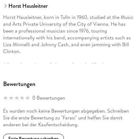
Horst Hausleitner
Horst Hausleitner, born in Tulln in 1960, studied at the Music
and Arts Private University of the City of Vienna. He has
been a professional musician since 1976, touring
internationally with his band, accompanying artists such as
Liza Minnelli and Johnny Cash, and even jamming with Bill
Clinton.
After taking a leave of absence from the "Orchestra
Vereinigte Bühnen Wien", he embarked in 2003 on a year-
long horseback journey across Africa with his wife. Deeply
Bewertungen
inspired by this extraordinary experi
0 Bewertungen
Es wurden noch keine Bewertungen abgegeben. Schreiben
Sie die erste Bewertung zu "Farasi" und helfen Sie damit
anderen bei der Kaufentscheidung.
Erste Bewertung schreiben