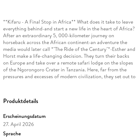
**Kifaru - A Final Stop in Africa** What does it take to leave
everything behind-and start a new life in the heart of Africa?
After an extraordinary 5, 000-kilometer journey on
horseback across the African continent-an adventure the
media would later call *"The Ride of the Century"*-Esther and
Horst make a life-changing decision. They turn their backs
on Europe and take over a remote safari lodge on the slopes
of the Ngorongoro Crater in Tanzania. Here, far from the
pressures and excesses of modern civilization, they set out to
build a new existence-closer to nature, to freedom, and to
themselves. With relentless determination and constant
improvisation, their dream begins to take shape. Step by
Produktdetails
step, they move closer to their ultimate vision: creating a
horse ranch in the African bush. But just as they seem to
Erscheinungsdatum
have reached their goal, everything changes. Because no
27. April 2026
matter how far we travel, we cannot escape ourselves. A
powerful true story about adventure, transformation, and the
Sprache
price of starting over.