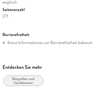
englisch
Seitenanzahl
271
Dateigröße
0,55 MB
Barrierefreiheit
Autor/Autorin
Keine Informationen zur Barrierefreiheit bekannt
Horst Hausleitner
Verlag/Hersteller
HH Editions, Vienna
Kopierschutz
Entdecken Sie mehr
ohne Kopierschutz
Biografien und
Family Sharing
Sachliteratur
Ja
Produktart
EBOOK
Dateiformat