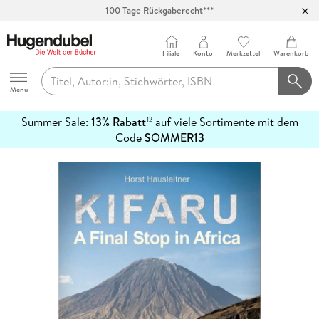
100 Tage Rückgaberecht***
Abholung in über 100 Filialen
Filiale
Konto
Merkzettel
Warenkorb
Hugendubel
Menu
Summer Sale:
13% Rabatt
auf viele Sortimente mit dem
12
mehr
Code
SOMMER13
erfahren