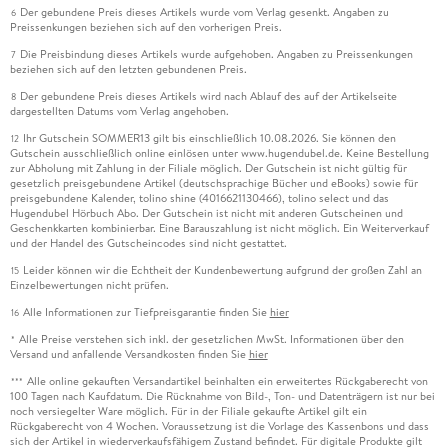
Der gebundene Preis dieses Artikels wurde vom Verlag gesenkt. Angaben zu
6
Preissenkungen beziehen sich auf den vorherigen Preis.
Die Preisbindung dieses Artikels wurde aufgehoben. Angaben zu Preissenkungen
7
beziehen sich auf den letzten gebundenen Preis.
Der gebundene Preis dieses Artikels wird nach Ablauf des auf der Artikelseite
8
dargestellten Datums vom Verlag angehoben.
Ihr Gutschein SOMMER13 gilt bis einschließlich 10.08.2026. Sie können den
12
Gutschein ausschließlich online einlösen unter www.hugendubel.de. Keine Bestellung
zur Abholung mit Zahlung in der Filiale möglich. Der Gutschein ist nicht gültig für
gesetzlich preisgebundene Artikel (deutschsprachige Bücher und eBooks) sowie für
preisgebundene Kalender, tolino shine (4016621130466), tolino select und das
Hugendubel Hörbuch Abo. Der Gutschein ist nicht mit anderen Gutscheinen und
Geschenkkarten kombinierbar. Eine Barauszahlung ist nicht möglich. Ein Weiterverkauf
und der Handel des Gutscheincodes sind nicht gestattet.
Leider können wir die Echtheit der Kundenbewertung aufgrund der großen Zahl an
15
Einzelbewertungen nicht prüfen.
Alle Informationen zur Tiefpreisgarantie finden Sie
hier
16
Alle Preise verstehen sich inkl. der gesetzlichen MwSt. Informationen über den
*
Versand und anfallende Versandkosten finden Sie
hier
Alle online gekauften Versandartikel beinhalten ein erweitertes Rückgaberecht von
***
100 Tagen nach Kaufdatum. Die Rücknahme von Bild-, Ton- und Datenträgern ist nur bei
noch versiegelter Ware möglich. Für in der Filiale gekaufte Artikel gilt ein
Rückgaberecht von 4 Wochen. Voraussetzung ist die Vorlage des Kassenbons und dass
sich der Artikel in wiederverkaufsfähigem Zustand befindet. Für digitale Produkte gilt