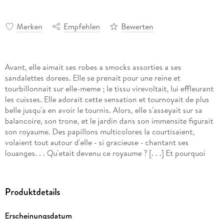
Merken
Empfehlen
Bewerten
Avant, elle aimait ses robes a smocks assorties a ses
sandalettes dorees. Elle se prenait pour une reine et
tourbillonnait sur elle-meme ; le tissu virevoltait, lui effleurant
les cuisses. Elle adorait cette sensation et tournoyait de plus
belle jusqu'a en avoir le tournis. Alors, elle s'asseyait sur sa
balancoire, son trone, et le jardin dans son immensite figurait
son royaume. Des papillons multicolores la courtisaient,
volaient tout autour d'elle - si gracieuse - chantant ses
louanges. . . Qu'etait devenu ce royaume ? [. . .] Et pourquoi
n'avait-elle plus envie de prendre soin d'elle ? Elle ne
supportait plus qu'on la regarde, qu'on lui fasse des
compliments sur son physique, ni qu'on lui offre des choses
Produktdetails
pour qu'elle soit belle. Elle en revait pourtant, mais se
l'interdisait sans se l'avouer. Elle preferait se dire qu'elle
Erscheinungsdatum
detestait les bijoux, les jolis vetements, les chaussures