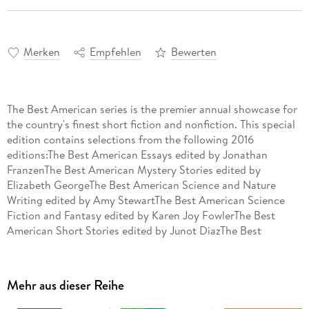
Merken
Empfehlen
Bewerten
The Best American series is the premier annual showcase for
the country's finest short fiction and nonfiction. This special
edition contains selections from the following 2016
editions:The Best American Essays edited by Jonathan
FranzenThe Best American Mystery Stories edited by
Elizabeth GeorgeThe Best American Science and Nature
Writing edited by Amy StewartThe Best American Science
Fiction and Fantasy edited by Karen Joy FowlerThe Best
American Short Stories edited by Junot DiazThe Best
American Travel Writing edited by Bill BrysonThe Best
American Sports Writing edited by Rick TelanderThe Best
American Nonrequired Reading edited by Rachel Kushner
Mehr aus dieser Reihe
Each volume's series editor selects notable works from
hundreds of magazines, journals, and websites. The special