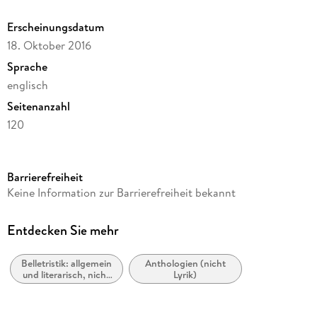
Erscheinungsdatum
18. Oktober 2016
Sprache
englisch
Seitenanzahl
120
Dateigröße
5,70 MB
Barrierefreiheit
Reihe
Keine Information zur Barrierefreiheit bekannt
The Best American Series (R)
Autor/Autorin
Entdecken Sie mehr
Houghton Mifflin Harcourt
Belletristik: allgemein
Anthologien (nicht
Verlag/Hersteller
und literarisch, nicht
Lyrik)
HMH Books
nach Genre
Kopierschutz