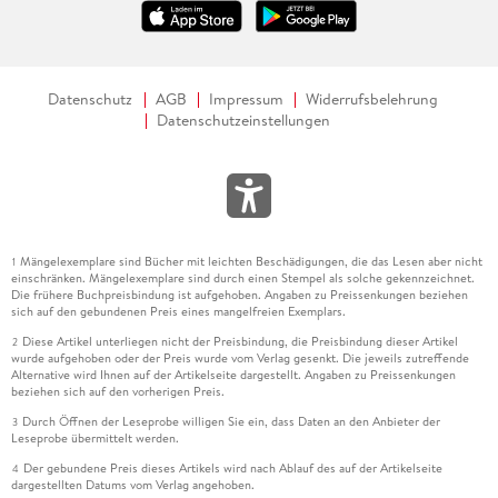
Datenschutz
AGB
Impressum
Widerrufsbelehrung
Datenschutzeinstellungen
Mängelexemplare sind Bücher mit leichten Beschädigungen, die das Lesen aber nicht
1
einschränken. Mängelexemplare sind durch einen Stempel als solche gekennzeichnet.
Die frühere Buchpreisbindung ist aufgehoben. Angaben zu Preissenkungen beziehen
sich auf den gebundenen Preis eines mangelfreien Exemplars.
Diese Artikel unterliegen nicht der Preisbindung, die Preisbindung dieser Artikel
2
wurde aufgehoben oder der Preis wurde vom Verlag gesenkt. Die jeweils zutreffende
Alternative wird Ihnen auf der Artikelseite dargestellt. Angaben zu Preissenkungen
beziehen sich auf den vorherigen Preis.
Durch Öffnen der Leseprobe willigen Sie ein, dass Daten an den Anbieter der
3
Leseprobe übermittelt werden.
Der gebundene Preis dieses Artikels wird nach Ablauf des auf der Artikelseite
4
dargestellten Datums vom Verlag angehoben.