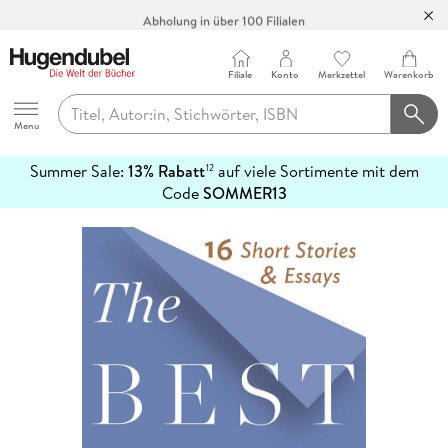
Abholung in über 100 Filialen
Filiale
Konto
Merkzettel
Warenkorb
Hugendubel
Menu
Summer Sale:
13% Rabatt
auf viele Sortimente mit dem
12
mehr
Code
SOMMER13
erfahren