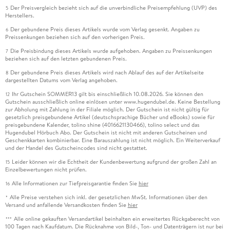
Der Preisvergleich bezieht sich auf die unverbindliche Preisempfehlung (UVP) des
5
Herstellers.
Der gebundene Preis dieses Artikels wurde vom Verlag gesenkt. Angaben zu
6
Preissenkungen beziehen sich auf den vorherigen Preis.
Die Preisbindung dieses Artikels wurde aufgehoben. Angaben zu Preissenkungen
7
beziehen sich auf den letzten gebundenen Preis.
Der gebundene Preis dieses Artikels wird nach Ablauf des auf der Artikelseite
8
dargestellten Datums vom Verlag angehoben.
Ihr Gutschein SOMMER13 gilt bis einschließlich 10.08.2026. Sie können den
12
Gutschein ausschließlich online einlösen unter www.hugendubel.de. Keine Bestellung
zur Abholung mit Zahlung in der Filiale möglich. Der Gutschein ist nicht gültig für
gesetzlich preisgebundene Artikel (deutschsprachige Bücher und eBooks) sowie für
preisgebundene Kalender, tolino shine (4016621130466), tolino select und das
Hugendubel Hörbuch Abo. Der Gutschein ist nicht mit anderen Gutscheinen und
Geschenkkarten kombinierbar. Eine Barauszahlung ist nicht möglich. Ein Weiterverkauf
und der Handel des Gutscheincodes sind nicht gestattet.
Leider können wir die Echtheit der Kundenbewertung aufgrund der großen Zahl an
15
Einzelbewertungen nicht prüfen.
Alle Informationen zur Tiefpreisgarantie finden Sie
hier
16
Alle Preise verstehen sich inkl. der gesetzlichen MwSt. Informationen über den
*
Versand und anfallende Versandkosten finden Sie
hier
Alle online gekauften Versandartikel beinhalten ein erweitertes Rückgaberecht von
***
100 Tagen nach Kaufdatum. Die Rücknahme von Bild-, Ton- und Datenträgern ist nur bei