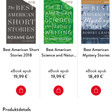
guest editor then chooses the best twenty or so pieces to
publish. This unique system has made the Best American
series the most respected and most popular of its kind.
Best American Short
Best American
Best American
Stories 2018
Science and Nature
Mystery Stories
Writing 2019
2012
eBook epub
eBook epub
eBook epub
19,99 €
19,99 €
18,49 €
*
*
*
Produktdetails