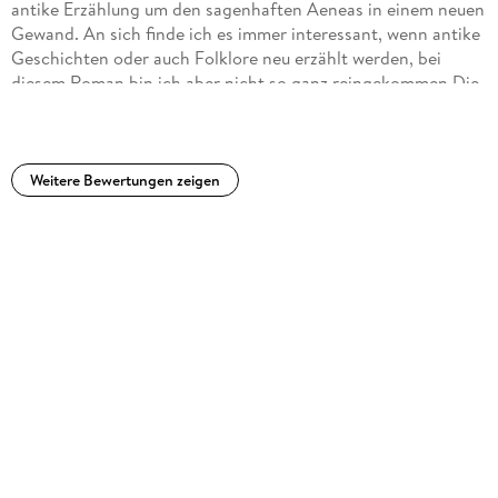
antike Erzählung um den sagenhaften Aeneas in einem neuen
Gewand. An sich finde ich es immer interessant, wenn antike
Geschichten oder auch Folklore neu erzählt werden, bei
diesem Roman bin ich aber nicht so ganz reingekommen.Die
Geschichte wird aus mehreren Perspektiven erzählt, was an
sich schon gut ist, aber bei jedem Charakter bleibt eine
gewisse Distanz zum Leser. Man wird so sehr auf Abstand
gehalten, dass ich bei keinem der Charakter wirklich richtig
Weitere Bewertungen zeigen
mitgefiebert habe, leider. Schwierig fand ich, dass manche
moderne Worte eingewoben worden sind, die sich einfach
falsch angefühlt haben - also wenn modern, dann bitte
komplett, eine moderne Neuerzählung und nicht ein antikes
Setting beibehalten und hier und da ein Wort der Moderne
einstreuen. Vielleicht gehe ich da zu hart ins Gericht, es hat
mich aber leider wirklich gestört.