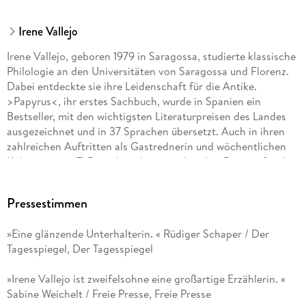
Irene Vallejo
Irene Vallejo, geboren 1979 in Saragossa, studierte klassische
Philologie an den Universitäten von Saragossa und Florenz.
Dabei entdeckte sie ihre Leidenschaft für die Antike.
>Papyrus<, ihr erstes Sachbuch, wurde in Spanien ein
Bestseller, mit den wichtigsten Literaturpreisen des Landes
ausgezeichnet und in 37 Sprachen übersetzt. Auch in ihren
zahlreichen Auftritten als Gastrednerin und wöchentlichen
Kolumnen in >El País< berichtet sie über ihre Passion für die
Antike. Sie ist Autorin von zwei Romanen und einigen
Kinderbüchern und engagiert sich für soziale Projekte, die
Pressestimmen
Kindern Kunst und Literatur näherbringen. Irene Vallejo lebt
mit ihrer Familie in Saragossa.
»Eine glänzende Unterhalterin. « Rüdiger Schaper / Der
Tagesspiegel, Der Tagesspiegel
»Irene Vallejo ist zweifelsohne eine großartige Erzählerin. «
Sabine Weichelt / Freie Presse, Freie Presse