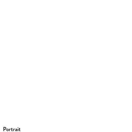
Produktart
EBOOK
Dateiformat
EPUB
ISBN
9783257614800
Portrait