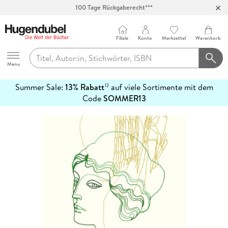
100 Tage Rückgaberecht***
Abholung in über 100 Filialen
Filiale
Konto
Merkzettel
Warenkorb
Hugendubel
Menu
Summer Sale:
13% Rabatt
auf viele Sortimente mit dem
12
mehr
Code
SOMMER13
erfahren