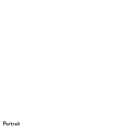
Ja
Produktart
EBOOK
Dateiformat
EPUB
ISBN
9783894258221
Portrait