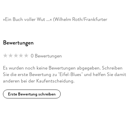
»Ein Buch voller Wut ...« (Wilhelm Roth/Frankfurter
Rundschau)
Bewertungen
»Ein Krimi von der echten Art, und das mit jeder Menge
0 Bewertungen
Eifelkolorit.« (SWF)
Es wurden noch keine Bewertungen abgegeben. Schreiben
Sie die erste Bewertung zu "Eifel-Blues" und helfen Sie damit
anderen bei der Kaufentscheidung.
Erste Bewertung schreiben