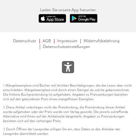
Laden Sie unsere App herunter.
Datenschutz
AGB
Impressum
Widerrufsbelehrung
Datenschutzeinstellungen
Mängelexemplare sind Bücher mit leichten Beschädigungen, die das Lesen aber nicht
1
einschränken. Mängelexemplare sind durch einen Stempel als solche gekennzeichnet.
Die frühere Buchpreisbindung ist aufgehoben. Angaben zu Preissenkungen beziehen
sich auf den gebundenen Preis eines mangelfreien Exemplars.
Diese Artikel unterliegen nicht der Preisbindung, die Preisbindung dieser Artikel
2
wurde aufgehoben oder der Preis wurde vom Verlag gesenkt. Die jeweils zutreffende
Alternative wird Ihnen auf der Artikelseite dargestellt. Angaben zu Preissenkungen
beziehen sich auf den vorherigen Preis.
Durch Öffnen der Leseprobe willigen Sie ein, dass Daten an den Anbieter der
3
Leseprobe übermittelt werden.