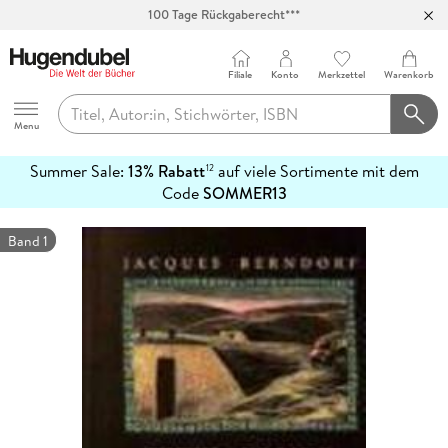
100 Tage Rückgaberecht***
Abholung in über 100 Filialen
Filiale
Konto
Merkzettel
Warenkorb
Hugendubel
Menu
Summer Sale:
13% Rabatt
auf viele Sortimente mit dem
12
mehr
Code
SOMMER13
erfahren
Band 1