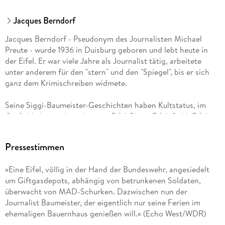
Jacques Berndorf
Jacques Berndorf - Pseudonym des Journalisten Michael
Preute - wurde 1936 in Duisburg geboren und lebt heute in
der Eifel. Er war viele Jahre als Journalist tätig, arbeitete
unter anderem für den "stern" und den "Spiegel", bis er sich
ganz dem Krimischreiben widmete.
Seine Siggi-Baumeister-Geschichten haben Kultstatus, im
Grafit Verlag sind erschienen: Eifel-Blues, Eifel-Gold, Eifel-
Filz, Eifel-Schnee, Eifel-Feuer, Eifel-Rallye, Eifel-Jagd, Eifel-
Sturm, Eifel-Müll, Eifel-Wasser, Eifel-Liebe, Eifel-Träume und
Pressestimmen
Eifel-Kreuz.
»Eine Eifel, völlig in der Hand der Bundeswehr, angesiedelt
Außerdem lieferbar: Die Raffkes und Der Kurier (beides
um Giftgasdepots, abhängig von betrunkenen Soldaten,
Politthriller).
überwacht von MAD-Schurken. Dazwischen nun der
Journalist Baumeister, der eigentlich nur seine Ferien im
ehemaligen Bauernhaus genießen will.« (Echo West/WDR)