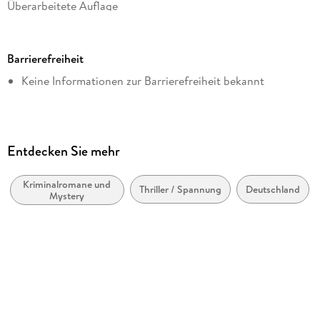
Überarbeitete Auflage
Seitenanzahl
253
Barrierefreiheit
Dateigröße
Keine Informationen zur Barrierefreiheit bekannt
1,32 MB
Reihe
Siggi Baumeister, 1
Autor/Autorin
Entdecken Sie mehr
Jacques Berndorf
Kriminalromane und
Verlag/Hersteller
Thriller / Spannung
Deutschland
Mystery
Grafit Verlag
Originalsprache
deutsch
Kopierschutz
mit Wasserzeichen versehen
Family Sharing