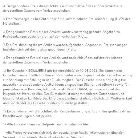
Der gebundene Preis dieses Artikels wird nach Ablauf des auf der Artikelseite
4
dargestellten Datums vom Verlag angehoben.
Der Preisvergleich bezieht sich auf die unverbindliche Preisempfehlung (UVP) des
5
Herstellers.
Der gebundene Preis dieses Artikels wurde vom Verlag gesenkt. Angaben zu
6
Preissenkungen beziehen sich auf den vorherigen Preis.
Die Preisbindung dieses Artikels wurde aufgehoben. Angaben zu Preissenkungen
7
beziehen sich auf den letzten gebundenen Preis.
Der gebundene Preis dieses Artikels wird nach Ablauf des auf der Artikelseite
8
dargestellten Datums vom Verlag angehoben.
Ihr Gutschein SOMMER13 gilt bis einschließlich 10.08.2026. Sie können den
12
Gutschein ausschließlich online einlösen unter www.hugendubel.de. Keine Bestellung
zur Abholung mit Zahlung in der Filiale möglich. Der Gutschein ist nicht gültig für
gesetzlich preisgebundene Artikel (deutschsprachige Bücher und eBooks) sowie für
preisgebundene Kalender, tolino shine (4016621130466), tolino select und das
Hugendubel Hörbuch Abo. Der Gutschein ist nicht mit anderen Gutscheinen und
Geschenkkarten kombinierbar. Eine Barauszahlung ist nicht möglich. Ein Weiterverkauf
und der Handel des Gutscheincodes sind nicht gestattet.
Leider können wir die Echtheit der Kundenbewertung aufgrund der großen Zahl an
15
Einzelbewertungen nicht prüfen.
Alle Informationen zur Tiefpreisgarantie finden Sie
hier
16
Alle Preise verstehen sich inkl. der gesetzlichen MwSt. Informationen über den
*
Versand und anfallende Versandkosten finden Sie
hier