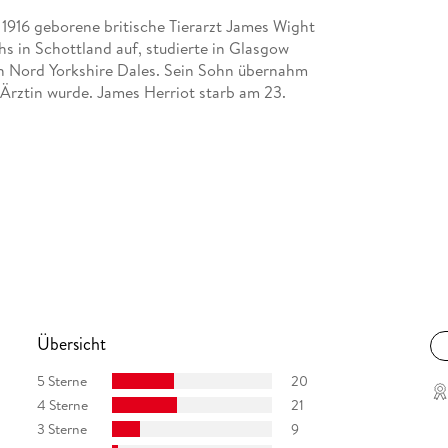
1916 geborene britische Tierarzt James Wight
s in Schottland auf, studierte in Glasgow
den Nord Yorkshire Dales. Sein Sohn übernahm
 Ärztin wurde. James Herriot starb am 23.
Übersicht
5 Sterne
20
4 Sterne
21
3 Sterne
9