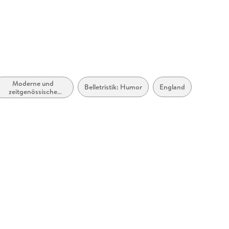
abe
möglich
Moderne und
Belletristik: Humor
England
zeitgenössische
Belletristik: allgemein
zugänglich
und literarisch