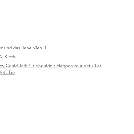
 und das liebe Vieh, 1
A. Kloth
ey Could Talk / It Shouldn't Happen to a Vet / Let
ets Lie