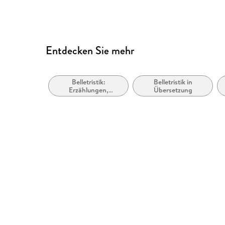
Logische Lesereihenfolge eingehalten
Seitenzahlen entsprechen der gedruckten Ausg
Hoher Farbkontrast für bessere Lesbarkeit
Entdecken Sie mehr
Navigation über vorherige/nächste Abschnitte 
ARIA-Rollen vorhanden
Belletristik:
Belletristik in
Alle Texte können angepasst werden
Erzählungen,
Übersetzung
Kurzgeschichten,
Alle relevanten Inhalte sind über Screenreader 
Short Stories
Entspricht der Vorgabe WCAG v2.1
Entspricht der Vorgabe WCAG Level AAA