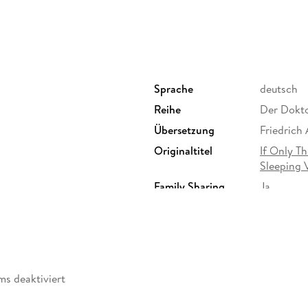
Sprache
deutsch
Reihe
Der Doktor
Übersetzung
Friedrich 
Originaltitel
If Only Th
Sleeping V
Family Sharing
Ja
Dateiformat
EPUB
ms deaktiviert