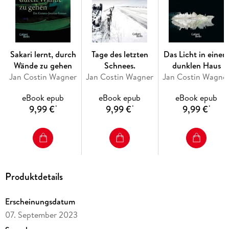
scheint.
Jan Costin Wagners »Eismond« ist ein
psychologischer Kriminalroman
der besonderen Art: tiefsinnig,
Sakari lernt, durch
Tage des letzten
Das Licht in eine
von einem geradezu hypnotischen Sog und getragen von
Wände zu gehen
Schnees.
dunklen Haus
einer melancholischen Grundstimmung. Ein fesselnder
Jan Costin Wagner
Jan Costin Wagner
Jan Costin Wagne
Auftakt zur Krimireihe um Kommissar Kimmo Joentaa, der
den Leser tief in die Abgründe der menschlichen Psyche
eBook epub
eBook epub
eBook epub
blicken lässt.
9,99 €
9,99 €
9,99 €
*
*
*
Produktdetails
Erscheinungsdatum
07. September 2023