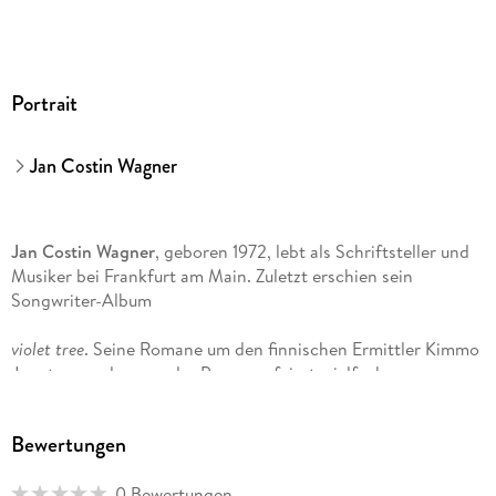
Portrait
Jan Costin Wagner
Jan Costin Wagner
, geboren 1972, lebt als Schriftsteller und
Musiker bei Frankfurt am Main. Zuletzt erschien sein
Songwriter-Album
violet tree
. Seine Romane um den finnischen Ermittler Kimmo
Joentaa wurden von der Presse gefeiert, vielfach
ausgezeichnet und in 14 Sprachen übersetzt. Die mit Henry
Hübchen, Bjarne Mädel und Kim Riedle prominent besetzte
Bewertungen
Film-Trilogie (
0 Bewertungen
Tage des letzten Schnees, Das Licht in einem dunklen Haus
und