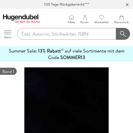
100 Tage Rückgaberecht***
Abholung in über 100 Filialen
Filiale
Konto
Merkzettel
Warenkorb
Hugendubel
Menu
Summer Sale:
13% Rabatt
auf viele Sortimente mit dem
12
mehr
Code
SOMMER13
erfahren
Band 1