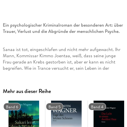
Ein psychologischer Kriminalroman der besonderen Art: über
Trauer, Verlust und die Abgründe der menschlichen Psyche.
Sanaa ist tot, eingeschlafen und nicht mehr aufgewacht. Ihr
Mann, Kommissar Kimmo Joentaa, weiß, dass seine junge
Frau gerade an Krebs gestorben ist, aber er kann es nicht
begreifen. Wie in Trance versucht er, sein Leben in der
finnischen Stadt Turku weiterzuführen, als sei nichts gewesen.
Mehr aus dieser Reihe
Doch dann erreicht ihn die Nachricht, dass eine Frau
schlafend in ihrem Bett erstickt wurde. Als Joentaa den
Tatort betritt, glaubt er Sanaa vor sich zu sehen -
Band 6
Band 5
Band 4
eingeschlafen und nicht mehr aufgewacht. Die Tote wird
nicht das einzige Opfer bleiben. Alle werden im Schlaf
erstickt, von einem Mörder, der durch Wände zu gehen