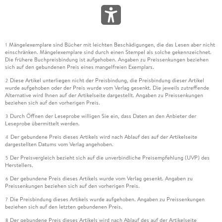
Mängelexemplare sind Bücher mit leichten Beschädigungen, die das Lesen aber nicht
1
einschränken. Mängelexemplare sind durch einen Stempel als solche gekennzeichnet.
Die frühere Buchpreisbindung ist aufgehoben. Angaben zu Preissenkungen beziehen
sich auf den gebundenen Preis eines mangelfreien Exemplars.
Diese Artikel unterliegen nicht der Preisbindung, die Preisbindung dieser Artikel
2
wurde aufgehoben oder der Preis wurde vom Verlag gesenkt. Die jeweils zutreffende
Alternative wird Ihnen auf der Artikelseite dargestellt. Angaben zu Preissenkungen
beziehen sich auf den vorherigen Preis.
Durch Öffnen der Leseprobe willigen Sie ein, dass Daten an den Anbieter der
3
Leseprobe übermittelt werden.
Der gebundene Preis dieses Artikels wird nach Ablauf des auf der Artikelseite
4
dargestellten Datums vom Verlag angehoben.
Der Preisvergleich bezieht sich auf die unverbindliche Preisempfehlung (UVP) des
5
Herstellers.
Der gebundene Preis dieses Artikels wurde vom Verlag gesenkt. Angaben zu
6
Preissenkungen beziehen sich auf den vorherigen Preis.
Die Preisbindung dieses Artikels wurde aufgehoben. Angaben zu Preissenkungen
7
beziehen sich auf den letzten gebundenen Preis.
Der gebundene Preis dieses Artikels wird nach Ablauf des auf der Artikelseite
8