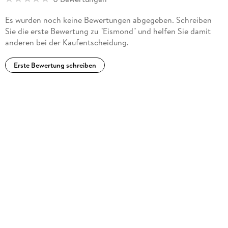
Es wurden noch keine Bewertungen abgegeben. Schreiben
Die Stille am Ende der Nacht
) erreichte im ZDF mehr als 7
Sie die erste Bewertung zu "Eismond" und helfen Sie damit
Millionen Zuschauer.
anderen bei der Kaufentscheidung.
Bei Galiani erschien zuletzt im Herbst 2025 der Roman
Erste Bewertung schreiben
Eden
.