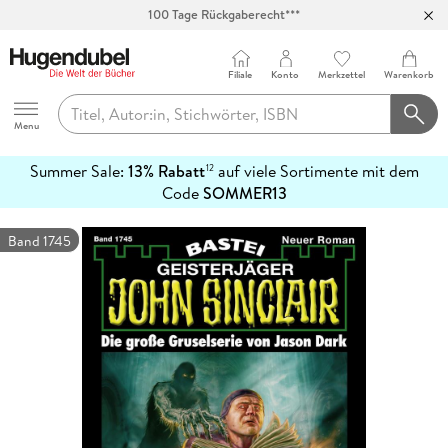
100 Tage Rückgaberecht***
Abholung in über 100 Filialen
Filiale
Konto
Merkzettel
Warenkorb
Hugendubel
Menu
Summer Sale:
13% Rabatt
auf viele Sortimente mit dem
12
mehr
Code
SOMMER13
erfahren
Band 1745