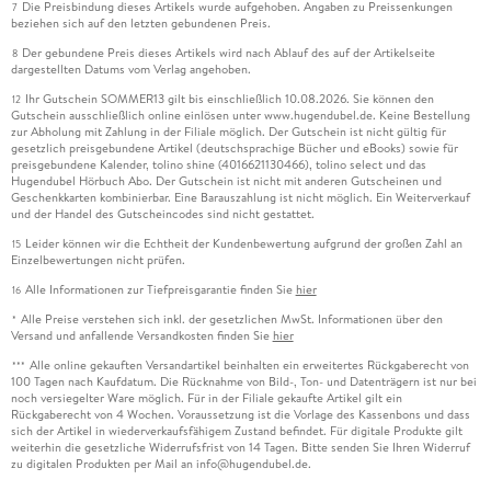
Die Preisbindung dieses Artikels wurde aufgehoben. Angaben zu Preissenkungen
7
beziehen sich auf den letzten gebundenen Preis.
Der gebundene Preis dieses Artikels wird nach Ablauf des auf der Artikelseite
8
dargestellten Datums vom Verlag angehoben.
Ihr Gutschein SOMMER13 gilt bis einschließlich 10.08.2026. Sie können den
12
Gutschein ausschließlich online einlösen unter www.hugendubel.de. Keine Bestellung
zur Abholung mit Zahlung in der Filiale möglich. Der Gutschein ist nicht gültig für
gesetzlich preisgebundene Artikel (deutschsprachige Bücher und eBooks) sowie für
preisgebundene Kalender, tolino shine (4016621130466), tolino select und das
Hugendubel Hörbuch Abo. Der Gutschein ist nicht mit anderen Gutscheinen und
Geschenkkarten kombinierbar. Eine Barauszahlung ist nicht möglich. Ein Weiterverkauf
und der Handel des Gutscheincodes sind nicht gestattet.
Leider können wir die Echtheit der Kundenbewertung aufgrund der großen Zahl an
15
Einzelbewertungen nicht prüfen.
Alle Informationen zur Tiefpreisgarantie finden Sie
hier
16
Alle Preise verstehen sich inkl. der gesetzlichen MwSt. Informationen über den
*
Versand und anfallende Versandkosten finden Sie
hier
Alle online gekauften Versandartikel beinhalten ein erweitertes Rückgaberecht von
***
100 Tagen nach Kaufdatum. Die Rücknahme von Bild-, Ton- und Datenträgern ist nur bei
noch versiegelter Ware möglich. Für in der Filiale gekaufte Artikel gilt ein
Rückgaberecht von 4 Wochen. Voraussetzung ist die Vorlage des Kassenbons und dass
sich der Artikel in wiederverkaufsfähigem Zustand befindet. Für digitale Produkte gilt
weiterhin die gesetzliche Widerrufsfrist von 14 Tagen. Bitte senden Sie Ihren Widerruf
zu digitalen Produkten per Mail an info@hugendubel.de.