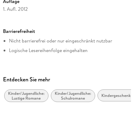
Auflage
Millionen verkauften Büchern begeistert Kinder (und Eltern!)
1. Aufl. 2012
Seitenanzahl
224
Barrierefreiheit
Dateigröße
Nicht barrierefrei oder nur eingeschränkt nutzbar
14,62 MB
Logische Lesereihenfolge eingehalten
Altersempfehlung
ab 10 Jahre
Reihe
Gregs Tagebuch, 2
Entdecken Sie mehr
Autor/Autorin
Jeff Kinney
Kinder/Jugendliche:
Kinder/Jugendliche:
Kindergeschenkb
Lustige Romane
Schulromane
Illustrationen
Jeff Kinney
Verlag/Hersteller
Baumhaus