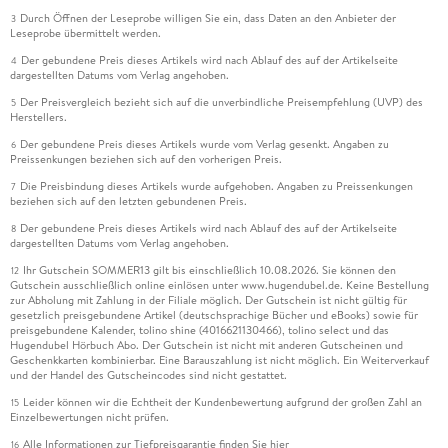
Durch Öffnen der Leseprobe willigen Sie ein, dass Daten an den Anbieter der
3
Leseprobe übermittelt werden.
Der gebundene Preis dieses Artikels wird nach Ablauf des auf der Artikelseite
4
dargestellten Datums vom Verlag angehoben.
Der Preisvergleich bezieht sich auf die unverbindliche Preisempfehlung (UVP) des
5
Herstellers.
Der gebundene Preis dieses Artikels wurde vom Verlag gesenkt. Angaben zu
6
Preissenkungen beziehen sich auf den vorherigen Preis.
Die Preisbindung dieses Artikels wurde aufgehoben. Angaben zu Preissenkungen
7
beziehen sich auf den letzten gebundenen Preis.
Der gebundene Preis dieses Artikels wird nach Ablauf des auf der Artikelseite
8
dargestellten Datums vom Verlag angehoben.
Ihr Gutschein SOMMER13 gilt bis einschließlich 10.08.2026. Sie können den
12
Gutschein ausschließlich online einlösen unter www.hugendubel.de. Keine Bestellung
zur Abholung mit Zahlung in der Filiale möglich. Der Gutschein ist nicht gültig für
gesetzlich preisgebundene Artikel (deutschsprachige Bücher und eBooks) sowie für
preisgebundene Kalender, tolino shine (4016621130466), tolino select und das
Hugendubel Hörbuch Abo. Der Gutschein ist nicht mit anderen Gutscheinen und
Geschenkkarten kombinierbar. Eine Barauszahlung ist nicht möglich. Ein Weiterverkauf
und der Handel des Gutscheincodes sind nicht gestattet.
Leider können wir die Echtheit der Kundenbewertung aufgrund der großen Zahl an
15
Einzelbewertungen nicht prüfen.
Alle Informationen zur Tiefpreisgarantie finden Sie
hier
16