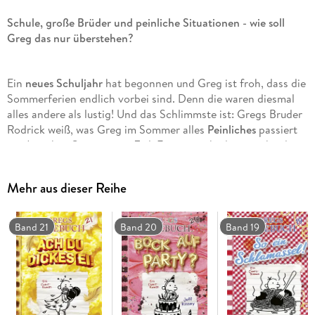
Schule, große Brüder und peinliche Situationen - wie soll
Greg das nur überstehen?
Ein
neues Schuljahr
hat begonnen und Greg ist froh, dass die
Sommerferien endlich vorbei sind. Denn die waren diesmal
alles andere als lustig! Und das Schlimmste ist: Gregs Bruder
Rodrick weiß, was Greg im Sommer alles
Peinliches
passiert
ist. Jetzt hat Greg nur ein Ziel: Er muss unbedingt verhindern,
dass sein wohl gehütetes
Geheimnis
ans Tageslicht kommt!
Mehr aus dieser Reihe
Dieses Buch steckt voller witziger Katastrophen,
Band 21
Band 20
Band 19
Geschwister-Chaos und natürlich dem typischen GREGS
TAGEBUCH-Humor, den Fans so lieben.
Ein Muss für alle, die über Schule und Geschwister lachen
können und Geschichten voller Spaß, Freundschaft und