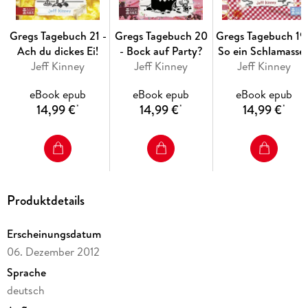
verrückter Ideen mögen.
Gregs Tagebuch 21 -
Gregs Tagebuch 20
Gregs Tagebuch 19 
Ach du dickes Ei!
- Bock auf Party?
So ein Schlamassel
Warum du dieses Buch lesen solltest:
Jeff Kinney
Jeff Kinney
Jeff Kinney
eBook epub
eBook epub
eBook epub
Lustige Story mit hohem Wiedererkennungswert
14,99 €
14,99 €
14,99 €
*
*
*
Perfekt für Kinder ab 10 Jahren
Humorvoll, spannend und ideal zum Verschenken
Produktdetails
Ein neues Abenteuer mit Greg, das garantiert für gute Laune
Erscheinungsdatum
sorgt
06. Dezember 2012
Sprache
deutsch
GREGS TAGEBUCH ist Kult - die mehrfach preisgekrönte
Comic-Roman-Reihe von Jeff Kinney mit weltweit über 300