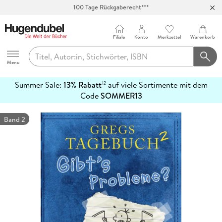
100 Tage Rückgaberecht***
Abholung in über 100 Filialen
Filiale
Konto
Merkzettel
Warenkorb
Hugendubel
Menu
Summer Sale:
13% Rabatt
auf viele Sortimente mit dem
12
mehr
Code
SOMMER13
erfahren
Band 2