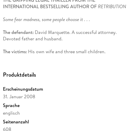
INTERNATIONAL BESTSELLING AUTHOR OF
RETRIBUTION
Some fear madness, some people choose it . . .
The defendant:
David Marquette. A successful attorney.
Devoted father and husband.
The victims:
His own wife and three small children.
The plea:
Not Guilty by Reason of Insanity.
Produktdetails
But is his insanity defence a cover-up for cold-blooded and
calculated murders?
Erscheinungsdatum
31. Januar 2008
And is there a link between him and a string of unsolved
homicides across the state?
Sprache
englisch
The trial will take young prosecutor Julia Valenciano on a
Seitenanzahl
painful personal journey back into her own past - a past she
is trying to forget.
608