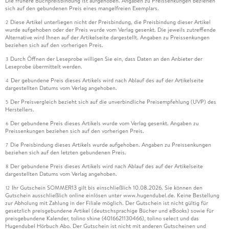
Die frühere Buchpreisbindung ist aufgehoben. Angaben zu Preissenkungen beziehen
sich auf den gebundenen Preis eines mangelfreien Exemplars.
Diese Artikel unterliegen nicht der Preisbindung, die Preisbindung dieser Artikel
2
wurde aufgehoben oder der Preis wurde vom Verlag gesenkt. Die jeweils zutreffende
Alternative wird Ihnen auf der Artikelseite dargestellt. Angaben zu Preissenkungen
beziehen sich auf den vorherigen Preis.
Durch Öffnen der Leseprobe willigen Sie ein, dass Daten an den Anbieter der
3
Leseprobe übermittelt werden.
Der gebundene Preis dieses Artikels wird nach Ablauf des auf der Artikelseite
4
dargestellten Datums vom Verlag angehoben.
Der Preisvergleich bezieht sich auf die unverbindliche Preisempfehlung (UVP) des
5
Herstellers.
Der gebundene Preis dieses Artikels wurde vom Verlag gesenkt. Angaben zu
6
Preissenkungen beziehen sich auf den vorherigen Preis.
Die Preisbindung dieses Artikels wurde aufgehoben. Angaben zu Preissenkungen
7
beziehen sich auf den letzten gebundenen Preis.
Der gebundene Preis dieses Artikels wird nach Ablauf des auf der Artikelseite
8
dargestellten Datums vom Verlag angehoben.
Ihr Gutschein SOMMER13 gilt bis einschließlich 10.08.2026. Sie können den
12
Gutschein ausschließlich online einlösen unter www.hugendubel.de. Keine Bestellung
zur Abholung mit Zahlung in der Filiale möglich. Der Gutschein ist nicht gültig für
gesetzlich preisgebundene Artikel (deutschsprachige Bücher und eBooks) sowie für
preisgebundene Kalender, tolino shine (4016621130466), tolino select und das
Hugendubel Hörbuch Abo. Der Gutschein ist nicht mit anderen Gutscheinen und