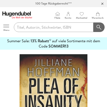
100 Tage Rückgaberecht***
Abholung in über 100 Filialen
Filiale
Konto
Merkzettel
Warenkorb
Hugendubel
Menu
Summer Sale:
13% Rabatt
auf viele Sortimente mit dem
12
mehr
Code
SOMMER13
erfahren