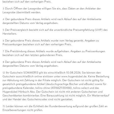
beziehen sich auf den vorherigen Preis.
Durch Öffnen der Leseprobe willigen Sie ein, dass Daten an den Anbieter der
3
Leseprobe übermittelt werden.
Der gebundene Preis dieses Artikels wird nach Ablauf des auf der Artikelseite
4
dargestellten Datums vom Verlag angehoben.
Der Preisvergleich bezieht sich auf die unverbindliche Preisempfehlung (UVP) des
5
Herstellers.
Der gebundene Preis dieses Artikels wurde vom Verlag gesenkt. Angaben zu
6
Preissenkungen beziehen sich auf den vorherigen Preis.
Die Preisbindung dieses Artikels wurde aufgehoben. Angaben zu Preissenkungen
7
beziehen sich auf den letzten gebundenen Preis.
Der gebundene Preis dieses Artikels wird nach Ablauf des auf der Artikelseite
8
dargestellten Datums vom Verlag angehoben.
Ihr Gutschein SOMMER13 gilt bis einschließlich 10.08.2026. Sie können den
12
Gutschein ausschließlich online einlösen unter www.hugendubel.de. Keine Bestellung
zur Abholung mit Zahlung in der Filiale möglich. Der Gutschein ist nicht gültig für
gesetzlich preisgebundene Artikel (deutschsprachige Bücher und eBooks) sowie für
preisgebundene Kalender, tolino shine (4016621130466), tolino select und das
Hugendubel Hörbuch Abo. Der Gutschein ist nicht mit anderen Gutscheinen und
Geschenkkarten kombinierbar. Eine Barauszahlung ist nicht möglich. Ein Weiterverkauf
und der Handel des Gutscheincodes sind nicht gestattet.
Leider können wir die Echtheit der Kundenbewertung aufgrund der großen Zahl an
15
Einzelbewertungen nicht prüfen.