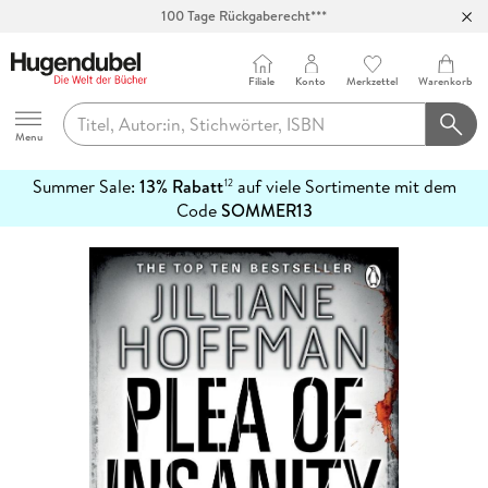
100 Tage Rückgaberecht***
Abholung in über 100 Filialen
Filiale
Konto
Merkzettel
Warenkorb
Hugendubel
Menu
Summer Sale:
13% Rabatt
auf viele Sortimente mit dem
12
mehr
Code
SOMMER13
erfahren