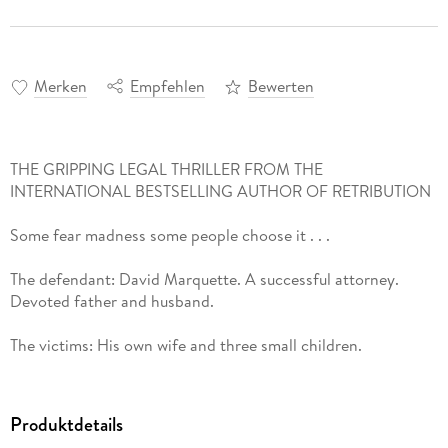
Merken
Empfehlen
Bewerten
THE GRIPPING LEGAL THRILLER FROM THE
INTERNATIONAL BESTSELLING AUTHOR OF RETRIBUTION
Some fear madness some people choose it . . .
The defendant: David Marquette. A successful attorney.
Devoted father and husband.
The victims: His own wife and three small children.
The plea: Not Guilty by Reason of Insanity.
Produktdetails
But is his insanity defence a cover-up for cold-blooded and