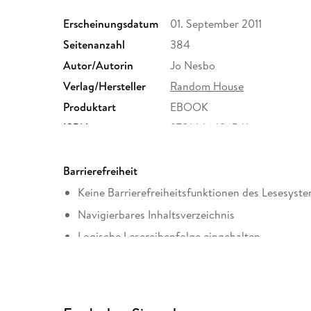
Erscheinungsdatum
01. September 2011
Seitenanzahl
384
Autor/Autorin
Jo Nesbo
Verlag/Hersteller
Random House
Produktart
EBOOK
ISBN
9781446496541
Barrierefreiheit
Keine Barrierefreiheitsfunktionen des Lesesyste
Navigierbares Inhaltsverzeichnis
Logische Lesereihenfolge eingehalten
Hoher Farbkontrast für bessere Lesbarkeit
Alle Texte können angepasst werden
Weitere Hinweise: https://www.penguin.co.uk/ac