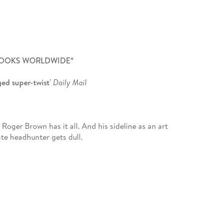
 BOOKS WORLDWIDE*
ged super-twist'
Daily Mail
Roger Brown has it all. And his sideline as an art
te headhunter gets dull.
mbitious and talented, he's the perfect candidate
iceless painting he owns makes him the perfect
hat there's more to Greve than meets the eye, and
ted. . .