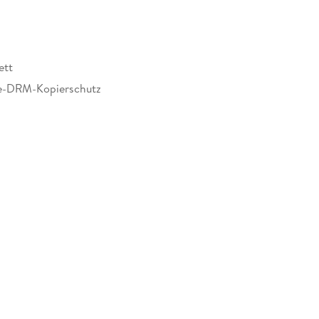
dependent
ett
e-DRM-Kopierschutz