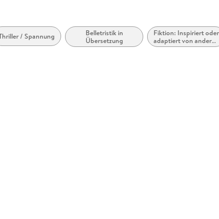
Belletristik in
Fiktion: Inspiriert ode
Thriller / Spannung
Übersetzung
adaptiert von andere
Medien