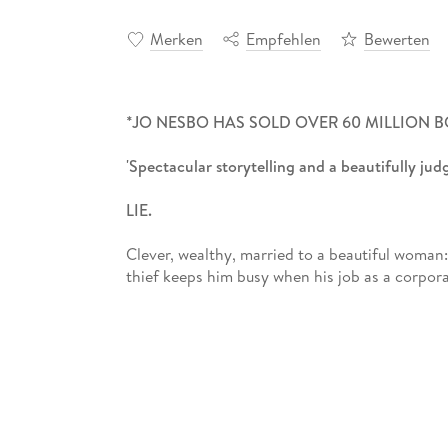
Merken
Empfehlen
Bewerten
*JO NESBO HAS SOLD OVER 60 MILLION
'Spectacular storytelling and a beautifully jud
LIE.
Clever, wealthy, married to a beautiful woman: 
thief keeps him busy when his job as a corpora
STEAL.
Then his wife introduces him to Clas Greve. A
for a top job Roger needs to fill - and the pr
target for a heist. But soon Roger finds out t
it's not long before the hunter becomes the hun