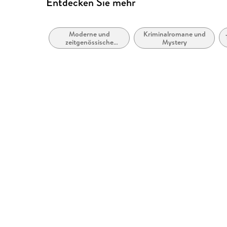
Entdecken Sie mehr
Moderne und
Kriminalromane und
zeitgenössische
Mystery
Belletristik: allgemein
und literarisch