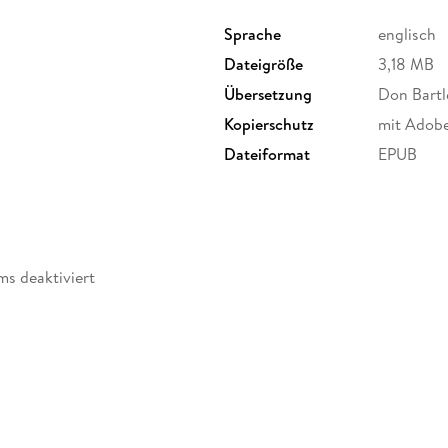
MURDER?
Sprache
englisch
Dateigröße
3,18 MB
'A sizeable measure of sheer entertainment'
In
Übersetzung
Don Bartl
Kopierschutz
mit Adob
Dateiformat
EPUB
ms deaktiviert
cessibility, accessiblefilesrequests@penguinrandomhouse.co.uk