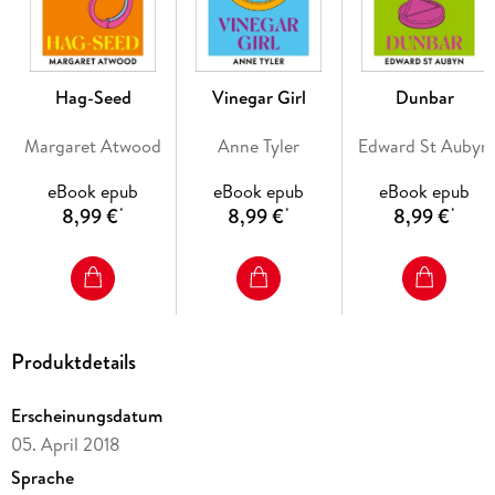
unravel. He's convinced he won't get what is rightfully his.
Unless he kills for it.
Hag-Seed
Vinegar Girl
Dunbar
'A deliciously oppressive page-turner'
Guardian
Margaret Atwood
Anne Tyler
Edward St Aubyn
eBook epub
eBook epub
eBook epub
8,99 €
8,99 €
8,99 €
*
*
*
Produktdetails
Erscheinungsdatum
05. April 2018
Sprache