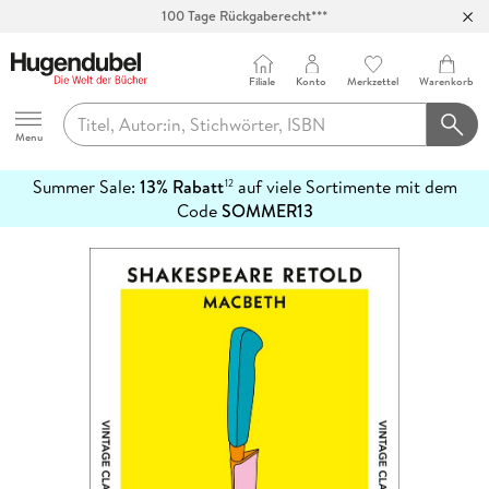
100 Tage Rückgaberecht***
Abholung in über 100 Filialen
Filiale
Konto
Merkzettel
Warenkorb
Hugendubel
Menu
Summer Sale:
13% Rabatt
auf viele Sortimente mit dem
12
mehr
Code
SOMMER13
erfahren