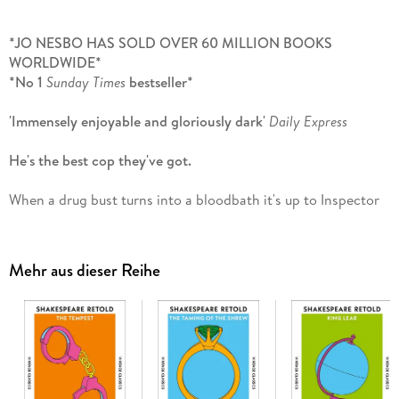
*JO NESBO HAS SOLD OVER 60 MILLION BOOKS
WORLDWIDE*
*No 1
Sunday Times
bestseller*
'Immensely enjoyable and gloriously dark'
Daily Express
He's the best cop they've got.
When a drug bust turns into a bloodbath it's up to Inspector
Macbeth and his team to clean up the mess.
He's also an ex-drug addict with a troubled past.
Mehr aus dieser Reihe
He's rewarded for his success. Power. Money. Respect.
They're all within reach.
But a man like him won't get to the top.
Plagued by hallucinations and paranoia, Macbeth starts to