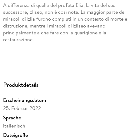
A differenza di quella del profeta Elia, la vita del suo
successore, Eliseo, non è così nota. La maggior parte dei
miracoli di Elia furono compiuti in un contesto di morte e
distruzione, mentre i miracoli di Eliseo avevano
principalmente a che fare con la guarigione e la
Elia fu principalmente un profeta di giudizio, mentre il suo
Produktdetails
Erscheinungsdatum
Se è così, la storia della vita di Eliseo è molto rilevante per i
25. Februar 2022
tempi in cui viviamo. Eliseo profetizzò in Israele durante il
nono secolo a. C. come una luce splendente in mezzo alle
Sprache
tenebre dell'idolatria e dell'incredulità. Faremmo quindi bene
italienisch
a seguire il suo nobile esempio mentre cerchiamo di essere
Dateigröße