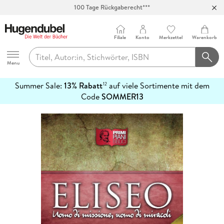
100 Tage Rückgaberecht***
Abholung in über 100 Filialen
Filiale
Konto
Merkzettel
Warenkorb
Hugendubel
Menu
Summer Sale:
13% Rabatt
auf viele Sortimente mit dem
12
mehr
Code
SOMMER13
erfahren