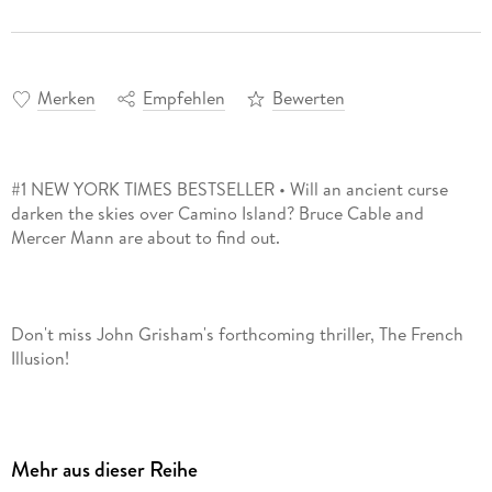
Merken
Empfehlen
Bewerten
#1 NEW YORK TIMES BESTSELLER • Will an ancient curse
darken the skies over Camino Island? Bruce Cable and
Don't miss John Grisham's forthcoming thriller, The French
Mercer Mann, a popular writer from Camino Island, is back
Mehr aus dieser Reihe
on the beach, marrying her boyfriend, Thomas, in a seaside