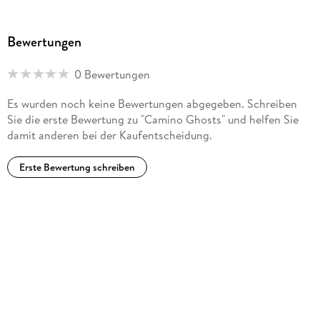
Creative Achievement Award for Fiction.
Bewertungen
When he's not writing, Grisham serves on the board of
directors of the Innocence Project and of Centurion
0 Bewertungen
Ministries, two national organizations dedicated to
exonerating those who have been wrongfully convicted.
Es wurden noch keine Bewertungen abgegeben. Schreiben
Much of his fiction explores deep-seated problems in our
Sie die erste Bewertung zu "Camino Ghosts" und helfen Sie
criminal justice system.
damit anderen bei der Kaufentscheidung.
John lives on a farm in central Virginia.
Erste Bewertung schreiben