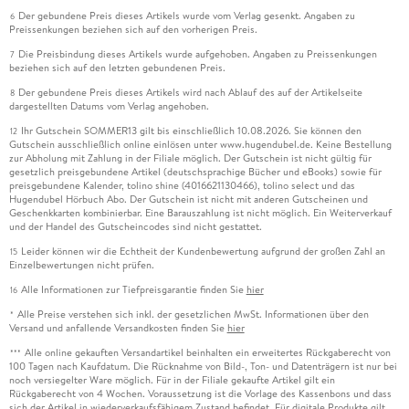
Der gebundene Preis dieses Artikels wurde vom Verlag gesenkt. Angaben zu
6
Preissenkungen beziehen sich auf den vorherigen Preis.
Die Preisbindung dieses Artikels wurde aufgehoben. Angaben zu Preissenkungen
7
beziehen sich auf den letzten gebundenen Preis.
Der gebundene Preis dieses Artikels wird nach Ablauf des auf der Artikelseite
8
dargestellten Datums vom Verlag angehoben.
Ihr Gutschein SOMMER13 gilt bis einschließlich 10.08.2026. Sie können den
12
Gutschein ausschließlich online einlösen unter www.hugendubel.de. Keine Bestellung
zur Abholung mit Zahlung in der Filiale möglich. Der Gutschein ist nicht gültig für
gesetzlich preisgebundene Artikel (deutschsprachige Bücher und eBooks) sowie für
preisgebundene Kalender, tolino shine (4016621130466), tolino select und das
Hugendubel Hörbuch Abo. Der Gutschein ist nicht mit anderen Gutscheinen und
Geschenkkarten kombinierbar. Eine Barauszahlung ist nicht möglich. Ein Weiterverkauf
und der Handel des Gutscheincodes sind nicht gestattet.
Leider können wir die Echtheit der Kundenbewertung aufgrund der großen Zahl an
15
Einzelbewertungen nicht prüfen.
Alle Informationen zur Tiefpreisgarantie finden Sie
hier
16
Alle Preise verstehen sich inkl. der gesetzlichen MwSt. Informationen über den
*
Versand und anfallende Versandkosten finden Sie
hier
Alle online gekauften Versandartikel beinhalten ein erweitertes Rückgaberecht von
***
100 Tagen nach Kaufdatum. Die Rücknahme von Bild-, Ton- und Datenträgern ist nur bei
noch versiegelter Ware möglich. Für in der Filiale gekaufte Artikel gilt ein
Rückgaberecht von 4 Wochen. Voraussetzung ist die Vorlage des Kassenbons und dass
sich der Artikel in wiederverkaufsfähigem Zustand befindet. Für digitale Produkte gilt