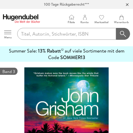
Abholung in über 100 Filialen
Filiale
Konto
Merkzettel
Warenkorb
Hugendubel
Menu
Summer Sale:
13% Rabatt
auf viele Sortimente mit dem
12
mehr
Code
SOMMER13
erfahren
Band 3