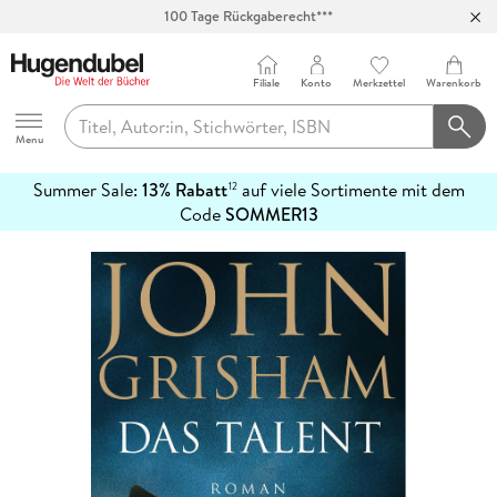
100 Tage Rückgaberecht***
Abholung in über 100 Filialen
Filiale
Konto
Merkzettel
Warenkorb
Hugendubel
Menu
Summer Sale:
13% Rabatt
auf viele Sortimente mit dem
12
mehr
Code
SOMMER13
erfahren