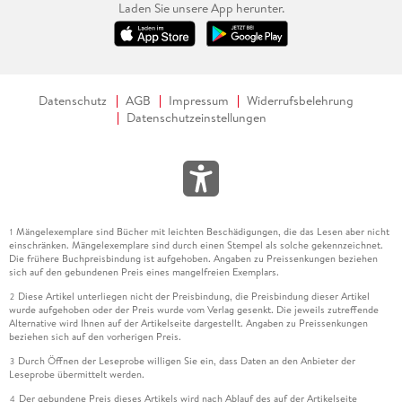
Laden Sie unsere App herunter.
Datenschutz
AGB
Impressum
Widerrufsbelehrung
Datenschutzeinstellungen
Mängelexemplare sind Bücher mit leichten Beschädigungen, die das Lesen aber nicht
1
einschränken. Mängelexemplare sind durch einen Stempel als solche gekennzeichnet.
Die frühere Buchpreisbindung ist aufgehoben. Angaben zu Preissenkungen beziehen
sich auf den gebundenen Preis eines mangelfreien Exemplars.
Diese Artikel unterliegen nicht der Preisbindung, die Preisbindung dieser Artikel
2
wurde aufgehoben oder der Preis wurde vom Verlag gesenkt. Die jeweils zutreffende
Alternative wird Ihnen auf der Artikelseite dargestellt. Angaben zu Preissenkungen
beziehen sich auf den vorherigen Preis.
Durch Öffnen der Leseprobe willigen Sie ein, dass Daten an den Anbieter der
3
Leseprobe übermittelt werden.
Der gebundene Preis dieses Artikels wird nach Ablauf des auf der Artikelseite
4