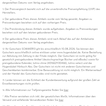
dargestellten Datums vom Verlag angehoben.
Der Preisvergleich bezieht sich auf die unverbindliche Preisempfehlung (UVP) des
5
Herstellers.
Der gebundene Preis dieses Artikels wurde vom Verlag gesenkt. Angaben zu
6
Preissenkungen beziehen sich auf den vorherigen Preis.
Die Preisbindung dieses Artikels wurde aufgehoben. Angaben zu Preissenkungen
7
beziehen sich auf den letzten gebundenen Preis.
Der gebundene Preis dieses Artikels wird nach Ablauf des auf der Artikelseite
8
dargestellten Datums vom Verlag angehoben.
Ihr Gutschein SOMMER13 gilt bis einschließlich 10.08.2026. Sie können den
12
Gutschein ausschließlich online einlösen unter www.hugendubel.de. Keine Bestellung
zur Abholung mit Zahlung in der Filiale möglich. Der Gutschein ist nicht gültig für
gesetzlich preisgebundene Artikel (deutschsprachige Bücher und eBooks) sowie für
preisgebundene Kalender, tolino shine (4016621130466), tolino select und das
Hugendubel Hörbuch Abo. Der Gutschein ist nicht mit anderen Gutscheinen und
Geschenkkarten kombinierbar. Eine Barauszahlung ist nicht möglich. Ein Weiterverkauf
und der Handel des Gutscheincodes sind nicht gestattet.
Leider können wir die Echtheit der Kundenbewertung aufgrund der großen Zahl an
15
Einzelbewertungen nicht prüfen.
Alle Informationen zur Tiefpreisgarantie finden Sie
hier
16
Alle Preise verstehen sich inkl. der gesetzlichen MwSt. Informationen über den
*
Versand und anfallende Versandkosten finden Sie
hier