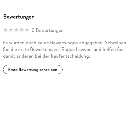
and Centurion Ministries, two national organizations
dedicated to exonerating those who have been wrongfully
Bewertungen
convicted. Much of his fiction explores deep-seated
problems in our criminal justice system. He lives on a farm in
0 Bewertungen
central Virginia.
Es wurden noch keine Bewertungen abgegeben. Schreiben
Sie die erste Bewertung zu "Rogue Lawyer" und helfen Sie
damit anderen bei der Kaufentscheidung.
Erste Bewertung schreiben