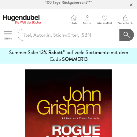
Abholung in über 100 Filialen
Filiale
Konto
Merkzettel
Warenkorb
Hugendubel
Menu
Summer Sale:
13% Rabatt
auf viele Sortimente mit dem
12
mehr
Code
SOMMER13
erfahren