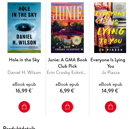
your typical street lawyer. He drinks small-batch bourbon
and carries a gun. His office is a customized bulletproof van,
complete with Wi-Fi, a bar, a small fridge, and fine leather
chairs. He has no firm, no partners, and only one employee:
his heavily armed driver, who also happens to be his
Sebastian defends people other lawyers won't go near: a
Hole in the Sky
Junie: A GMA Book
Everyone Is Lying t
drug-addled, tattooed kid rumored to be in a satanic cult; a
Club Pick
You
vicious crime lord on death row; a homeowner arrested for
Daniel H. Wilson
Erin Crosby Eckstine
Jo Piazza
eBook epub
eBook epub
eBook epub
16,99 €
6,99 €
14,99 €
*
*
*
Why these clients? Because Sebastian believes everyone is
entitled to a fair trial-even if he has to bend the law to secure
one.
Produktdetails