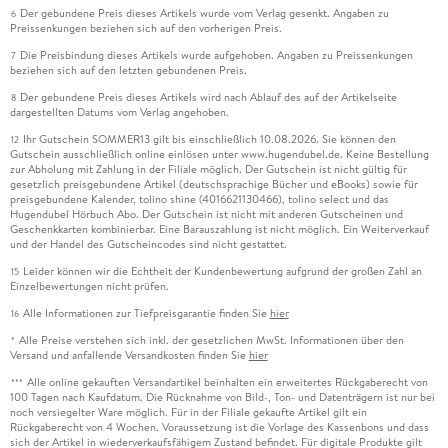
Der gebundene Preis dieses Artikels wurde vom Verlag gesenkt. Angaben zu
6
Preissenkungen beziehen sich auf den vorherigen Preis.
Die Preisbindung dieses Artikels wurde aufgehoben. Angaben zu Preissenkungen
7
beziehen sich auf den letzten gebundenen Preis.
Der gebundene Preis dieses Artikels wird nach Ablauf des auf der Artikelseite
8
dargestellten Datums vom Verlag angehoben.
Ihr Gutschein SOMMER13 gilt bis einschließlich 10.08.2026. Sie können den
12
Gutschein ausschließlich online einlösen unter www.hugendubel.de. Keine Bestellung
zur Abholung mit Zahlung in der Filiale möglich. Der Gutschein ist nicht gültig für
gesetzlich preisgebundene Artikel (deutschsprachige Bücher und eBooks) sowie für
preisgebundene Kalender, tolino shine (4016621130466), tolino select und das
Hugendubel Hörbuch Abo. Der Gutschein ist nicht mit anderen Gutscheinen und
Geschenkkarten kombinierbar. Eine Barauszahlung ist nicht möglich. Ein Weiterverkauf
und der Handel des Gutscheincodes sind nicht gestattet.
Leider können wir die Echtheit der Kundenbewertung aufgrund der großen Zahl an
15
Einzelbewertungen nicht prüfen.
Alle Informationen zur Tiefpreisgarantie finden Sie
hier
16
Alle Preise verstehen sich inkl. der gesetzlichen MwSt. Informationen über den
*
Versand und anfallende Versandkosten finden Sie
hier
Alle online gekauften Versandartikel beinhalten ein erweitertes Rückgaberecht von
***
100 Tagen nach Kaufdatum. Die Rücknahme von Bild-, Ton- und Datenträgern ist nur bei
noch versiegelter Ware möglich. Für in der Filiale gekaufte Artikel gilt ein
Rückgaberecht von 4 Wochen. Voraussetzung ist die Vorlage des Kassenbons und dass
sich der Artikel in wiederverkaufsfähigem Zustand befindet. Für digitale Produkte gilt