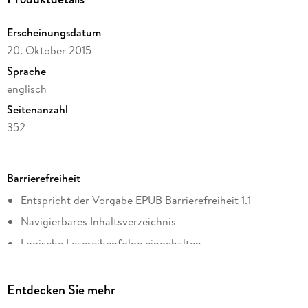
Erscheinungsdatum
20. Oktober 2015
Sprache
englisch
Seitenanzahl
352
Dateigröße
1,33 MB
Barrierefreiheit
Reihe
Entspricht der Vorgabe EPUB Barrierefreiheit 1.1
Diversified Publishing
Navigierbares Inhaltsverzeichnis
Autor/Autorin
John Grisham
Logische Lesereihenfolge eingehalten
Verlag/Hersteller
Kurze Alternativtexte (z.B. für Abbildungen) vorhanden
JG Publishing
Seitenzahlen entsprechen der gedruckten Ausgabe
Entdecken Sie mehr
Kopierschutz