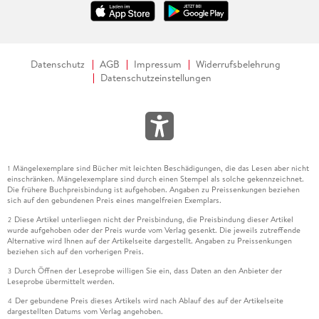
Datenschutz
AGB
Impressum
Widerrufsbelehrung
Datenschutzeinstellungen
Mängelexemplare sind Bücher mit leichten Beschädigungen, die das Lesen aber nicht
1
einschränken. Mängelexemplare sind durch einen Stempel als solche gekennzeichnet.
Die frühere Buchpreisbindung ist aufgehoben. Angaben zu Preissenkungen beziehen
sich auf den gebundenen Preis eines mangelfreien Exemplars.
Diese Artikel unterliegen nicht der Preisbindung, die Preisbindung dieser Artikel
2
wurde aufgehoben oder der Preis wurde vom Verlag gesenkt. Die jeweils zutreffende
Alternative wird Ihnen auf der Artikelseite dargestellt. Angaben zu Preissenkungen
beziehen sich auf den vorherigen Preis.
Durch Öffnen der Leseprobe willigen Sie ein, dass Daten an den Anbieter der
3
Leseprobe übermittelt werden.
Der gebundene Preis dieses Artikels wird nach Ablauf des auf der Artikelseite
4
dargestellten Datums vom Verlag angehoben.