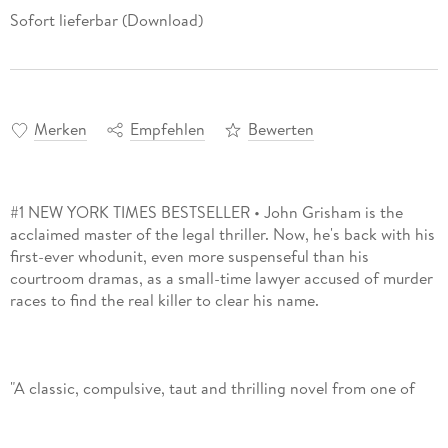
Sofort lieferbar (Download)
Merken
Empfehlen
Bewerten
#1 NEW YORK TIMES BESTSELLER • John Grisham is the
acclaimed master of the legal thriller. Now, he's back with his
first-ever whodunit, even more suspenseful than his
courtroom dramas, as a small-time lawyer accused of murder
"A classic, compulsive, taut and thrilling novel from one of
the great storytellers of our time. The Widow is John Grisham
at his irresistible, unforgettable best."-Chris Whitaker, author