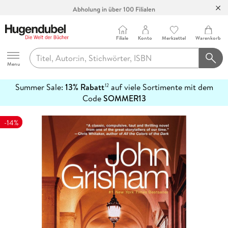
Abholung in über 100 Filialen
Filiale
Konto
Merkzettel
Warenkorb
Hugendubel
Menu
Summer Sale:
13% Rabatt
auf viele Sortimente mit dem
12
mehr
Code
SOMMER13
erfahren
-14%