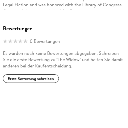
Legal Fiction and was honored with the Library of Congress
Creative Achievement Award for Fiction.
When he's not writing, Grisham serves on the board of
Bewertungen
directors of the Innocence Project and of Centurion
Ministries, two national organizations dedicated to
0 Bewertungen
exonerating those who have been wrongfully convicted.
Much of his fiction explores deep-seated problems in our
Es wurden noch keine Bewertungen abgegeben. Schreiben
criminal justice system.
Sie die erste Bewertung zu "The Widow" und helfen Sie damit
anderen bei der Kaufentscheidung.
John lives on a farm in central Virginia.
Erste Bewertung schreiben