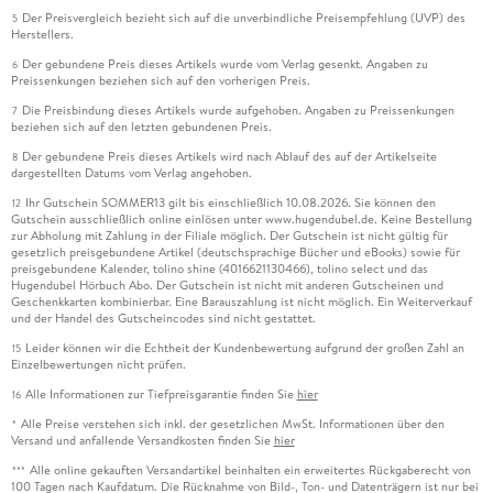
Der Preisvergleich bezieht sich auf die unverbindliche Preisempfehlung (UVP) des
5
Herstellers.
Der gebundene Preis dieses Artikels wurde vom Verlag gesenkt. Angaben zu
6
Preissenkungen beziehen sich auf den vorherigen Preis.
Die Preisbindung dieses Artikels wurde aufgehoben. Angaben zu Preissenkungen
7
beziehen sich auf den letzten gebundenen Preis.
Der gebundene Preis dieses Artikels wird nach Ablauf des auf der Artikelseite
8
dargestellten Datums vom Verlag angehoben.
Ihr Gutschein SOMMER13 gilt bis einschließlich 10.08.2026. Sie können den
12
Gutschein ausschließlich online einlösen unter www.hugendubel.de. Keine Bestellung
zur Abholung mit Zahlung in der Filiale möglich. Der Gutschein ist nicht gültig für
gesetzlich preisgebundene Artikel (deutschsprachige Bücher und eBooks) sowie für
preisgebundene Kalender, tolino shine (4016621130466), tolino select und das
Hugendubel Hörbuch Abo. Der Gutschein ist nicht mit anderen Gutscheinen und
Geschenkkarten kombinierbar. Eine Barauszahlung ist nicht möglich. Ein Weiterverkauf
und der Handel des Gutscheincodes sind nicht gestattet.
Leider können wir die Echtheit der Kundenbewertung aufgrund der großen Zahl an
15
Einzelbewertungen nicht prüfen.
Alle Informationen zur Tiefpreisgarantie finden Sie
hier
16
Alle Preise verstehen sich inkl. der gesetzlichen MwSt. Informationen über den
*
Versand und anfallende Versandkosten finden Sie
hier
Alle online gekauften Versandartikel beinhalten ein erweitertes Rückgaberecht von
***
100 Tagen nach Kaufdatum. Die Rücknahme von Bild-, Ton- und Datenträgern ist nur bei