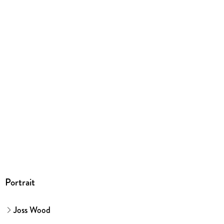
Dateiformat
EPUB
ISBN
9783751515825
Portrait
Joss Wood