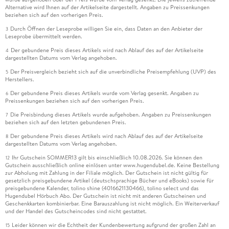
Alternative wird Ihnen auf der Artikelseite dargestellt. Angaben zu Preissenkungen
beziehen sich auf den vorherigen Preis.
Durch Öffnen der Leseprobe willigen Sie ein, dass Daten an den Anbieter der
3
Leseprobe übermittelt werden.
Der gebundene Preis dieses Artikels wird nach Ablauf des auf der Artikelseite
4
dargestellten Datums vom Verlag angehoben.
Der Preisvergleich bezieht sich auf die unverbindliche Preisempfehlung (UVP) des
5
Herstellers.
Der gebundene Preis dieses Artikels wurde vom Verlag gesenkt. Angaben zu
6
Preissenkungen beziehen sich auf den vorherigen Preis.
Die Preisbindung dieses Artikels wurde aufgehoben. Angaben zu Preissenkungen
7
beziehen sich auf den letzten gebundenen Preis.
Der gebundene Preis dieses Artikels wird nach Ablauf des auf der Artikelseite
8
dargestellten Datums vom Verlag angehoben.
Ihr Gutschein SOMMER13 gilt bis einschließlich 10.08.2026. Sie können den
12
Gutschein ausschließlich online einlösen unter www.hugendubel.de. Keine Bestellung
zur Abholung mit Zahlung in der Filiale möglich. Der Gutschein ist nicht gültig für
gesetzlich preisgebundene Artikel (deutschsprachige Bücher und eBooks) sowie für
preisgebundene Kalender, tolino shine (4016621130466), tolino select und das
Hugendubel Hörbuch Abo. Der Gutschein ist nicht mit anderen Gutscheinen und
Geschenkkarten kombinierbar. Eine Barauszahlung ist nicht möglich. Ein Weiterverkauf
und der Handel des Gutscheincodes sind nicht gestattet.
Leider können wir die Echtheit der Kundenbewertung aufgrund der großen Zahl an
15