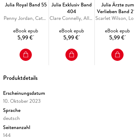
Julia Royal Band 55
Julia Exklusiv Band
Julia Ärzte zum
404
Verlieben Band 21
Penny Jordan, Catherine George, Sara Craven
Clare Connelly, Ally Blake, Maya Blake
Scarlet Wils
eBook epub
eBook epub
eBook epub
5,99 €
5,99 €
5,99 €
*
*
*
Produktdetails
Erscheinungsdatum
10. Oktober 2023
Sprache
deutsch
Seitenanzahl
144