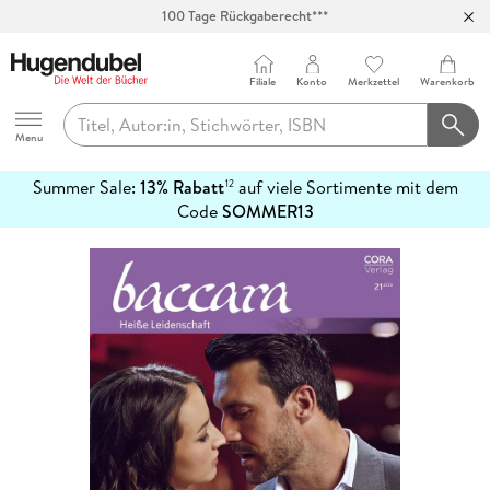
100 Tage Rückgaberecht***
Abholung in über 100 Filialen
Filiale
Konto
Merkzettel
Warenkorb
Hugendubel
Menu
Summer Sale:
13% Rabatt
auf viele Sortimente mit dem
12
mehr
Code
SOMMER13
erfahren