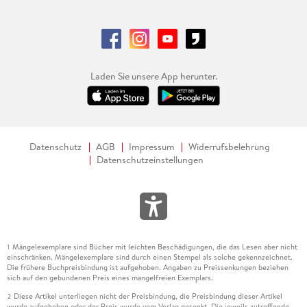
Laden Sie unsere App herunter.
Datenschutz
AGB
Impressum
Widerrufsbelehrung
Datenschutzeinstellungen
Mängelexemplare sind Bücher mit leichten Beschädigungen, die das Lesen aber nicht
1
einschränken. Mängelexemplare sind durch einen Stempel als solche gekennzeichnet.
Die frühere Buchpreisbindung ist aufgehoben. Angaben zu Preissenkungen beziehen
sich auf den gebundenen Preis eines mangelfreien Exemplars.
Diese Artikel unterliegen nicht der Preisbindung, die Preisbindung dieser Artikel
2
wurde aufgehoben oder der Preis wurde vom Verlag gesenkt. Die jeweils zutreffende