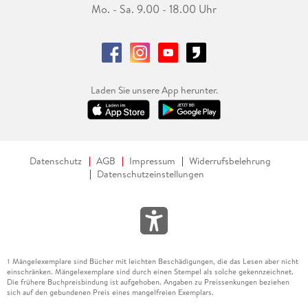
Mo. - Sa. 9.00 - 18.00 Uhr
Laden Sie unsere App herunter.
Datenschutz
AGB
Impressum
Widerrufsbelehrung
Datenschutzeinstellungen
Mängelexemplare sind Bücher mit leichten Beschädigungen, die das Lesen aber nicht
1
einschränken. Mängelexemplare sind durch einen Stempel als solche gekennzeichnet.
Die frühere Buchpreisbindung ist aufgehoben. Angaben zu Preissenkungen beziehen
sich auf den gebundenen Preis eines mangelfreien Exemplars.