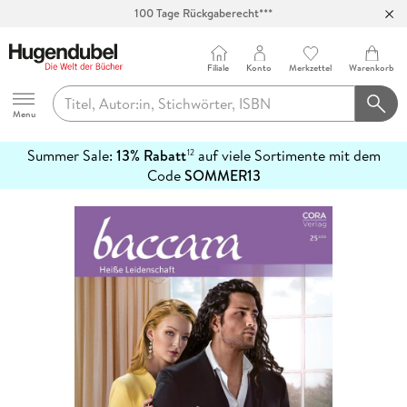
100 Tage Rückgaberecht***
Abholung in über 100 Filialen
Filiale
Konto
Merkzettel
Warenkorb
Hugendubel
Menu
Summer Sale:
13% Rabatt
auf viele Sortimente mit dem
12
mehr
Code
SOMMER13
erfahren