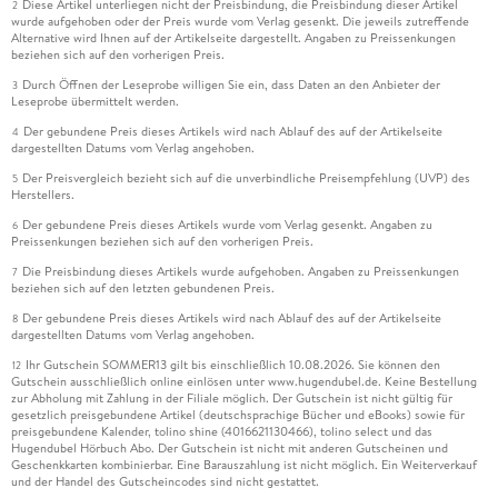
Diese Artikel unterliegen nicht der Preisbindung, die Preisbindung dieser Artikel
2
wurde aufgehoben oder der Preis wurde vom Verlag gesenkt. Die jeweils zutreffende
Alternative wird Ihnen auf der Artikelseite dargestellt. Angaben zu Preissenkungen
beziehen sich auf den vorherigen Preis.
Durch Öffnen der Leseprobe willigen Sie ein, dass Daten an den Anbieter der
3
Leseprobe übermittelt werden.
Der gebundene Preis dieses Artikels wird nach Ablauf des auf der Artikelseite
4
dargestellten Datums vom Verlag angehoben.
Der Preisvergleich bezieht sich auf die unverbindliche Preisempfehlung (UVP) des
5
Herstellers.
Der gebundene Preis dieses Artikels wurde vom Verlag gesenkt. Angaben zu
6
Preissenkungen beziehen sich auf den vorherigen Preis.
Die Preisbindung dieses Artikels wurde aufgehoben. Angaben zu Preissenkungen
7
beziehen sich auf den letzten gebundenen Preis.
Der gebundene Preis dieses Artikels wird nach Ablauf des auf der Artikelseite
8
dargestellten Datums vom Verlag angehoben.
Ihr Gutschein SOMMER13 gilt bis einschließlich 10.08.2026. Sie können den
12
Gutschein ausschließlich online einlösen unter www.hugendubel.de. Keine Bestellung
zur Abholung mit Zahlung in der Filiale möglich. Der Gutschein ist nicht gültig für
gesetzlich preisgebundene Artikel (deutschsprachige Bücher und eBooks) sowie für
preisgebundene Kalender, tolino shine (4016621130466), tolino select und das
Hugendubel Hörbuch Abo. Der Gutschein ist nicht mit anderen Gutscheinen und
Geschenkkarten kombinierbar. Eine Barauszahlung ist nicht möglich. Ein Weiterverkauf
und der Handel des Gutscheincodes sind nicht gestattet.