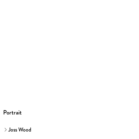
Dateiformat
EPUB
ISBN
9783751515900
Portrait
Joss Wood