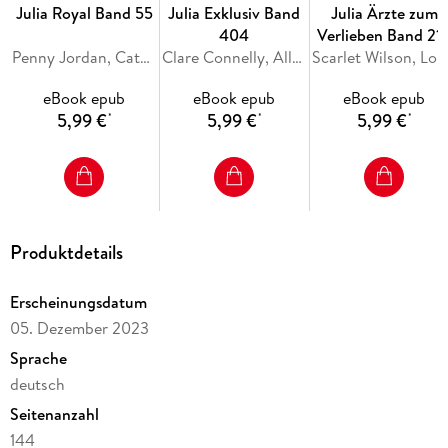
Julia Royal Band 55
Julia Exklusiv Band
Julia Ärzte zum
404
Verlieben Band 21
Penny Jordan, Catherine George, Sara Craven
Clare Connelly, Ally Blake, Maya Blake
Scarlet Wils
eBook epub
eBook epub
eBook epub
5,99 €
5,99 €
5,99 €
*
*
*
Produktdetails
Erscheinungsdatum
05. Dezember 2023
Sprache
deutsch
Seitenanzahl
144