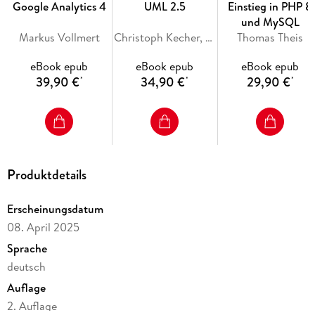
der Computer,
garantiert nicht nur für Nerds!
Google Analytics 4
UML 2.5
Einstieg in PHP 8
und MySQL
Aus dem Inhalt:
Markus Vollmert
Christoph Kecher, Ralf Hoffmann-Elbern, Torsten T. Will
Thomas Theis
Wie der Computer in den Haushalt kam
eBook epub
eBook epub
eBook epub
39,90 €
34,90 €
29,90 €
*
*
*
Mobile Computer: vom "Ziegelstein" zum Smartphone
Unix, Windows und Co. - Geschichte der Betriebssysteme
8-Bit-Helden: Retrokonsolen und -spiele
Von Plankalkül und anderen Programmiersprachen
Produktdetails
Die Geschichte der Künstlichen Intelligenz
Auf einmal ist alles eine App
Erscheinungsdatum
Der erste Spam und andere Übel des Internets
08. April 2025
Als die Browser in den Krieg zogen . . .
Sprache
Die junge Geschichte der sozialen Medien
deutsch
Auflage
2. Auflage
Inhaltsverzeichnis