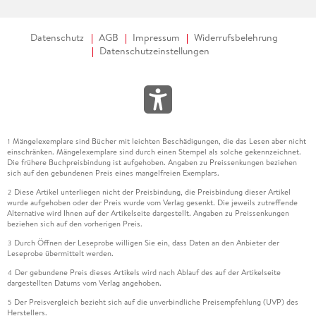
TEIL II Software . . . 181
Datenschutz
AGB
Impressum
Widerrufsbelehrung
Datenschutzeinstellungen
6. Meilensteine der Betriebssysteme (Systemsoftware) . . . 183
Mängelexemplare sind Bücher mit leichten Beschädigungen, die das Lesen aber nicht
1
6. 1 . . . Die ersten Betriebssysteme (ab 1954) . . . 184
einschränken. Mängelexemplare sind durch einen Stempel als solche gekennzeichnet.
Die frühere Buchpreisbindung ist aufgehoben. Angaben zu Preissenkungen beziehen
sich auf den gebundenen Preis eines mangelfreien Exemplars.
6. 2 . . . Die Entwicklung von Unix (1969) . . . 185
Diese Artikel unterliegen nicht der Preisbindung, die Preisbindung dieser Artikel
2
wurde aufgehoben oder der Preis wurde vom Verlag gesenkt. Die jeweils zutreffende
6. 3 . . . Alto OS für Xerox Alto (1973) . . . 186
Alternative wird Ihnen auf der Artikelseite dargestellt. Angaben zu Preissenkungen
beziehen sich auf den vorherigen Preis.
6. 4 . . . CP/M -- der Fall des Marktführers der 70er (1974) . . .
Durch Öffnen der Leseprobe willigen Sie ein, dass Daten an den Anbieter der
3
187
Leseprobe übermittelt werden.
Der gebundene Preis dieses Artikels wird nach Ablauf des auf der Artikelseite
4
dargestellten Datums vom Verlag angehoben.
6. 5 . . . Apple DOS für Apple II (1977) . . . 189
Der Preisvergleich bezieht sich auf die unverbindliche Preisempfehlung (UVP) des
5
Herstellers.