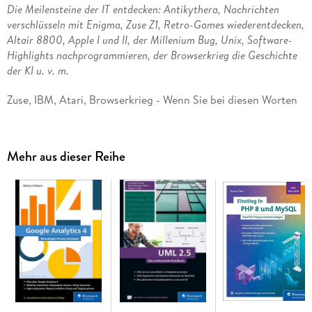
Die Meilensteine der IT entdecken: Antikythera, Nachrichten
verschlüsseln mit Enigma, Zuse Z1, Retro-Games wiederentdecken,
Altair 8800, Apple I und II, der Millenium Bug, Unix, Software-
Highlights nachprogrammieren, der Browserkrieg die Geschichte
der KI u. v. m.
Zuse, IBM, Atari, Browserkrieg - Wenn Sie bei diesen Worten
in
Nostalgie
schwelgen oder von
Entdeckerlust
gepackt
werden, dürfen Sie sich auf dieses Buch freuen. Lassen Sie
sich in dieser Computergeschichte auf eine spannende Reise
Mehr aus dieser Reihe
mitnehmen! Erleben Sie die
Entwicklung der Computer
, vom
gigantischen Rechnerklotz bis zum smarten
Hosentaschengerät. Erfahren Sie, wie und warum der
Millennium-Bug die Welt in Hysterie versetzte und wie
jahrhundertealte Verschlüsselungstechniken die
Programmierwelt noch bis heute beeinflussen. Dabei sind Sie
aber nicht nur Zuschauer und neugieriger Leser: Werkeln Sie
mit alten Programmiersprachen, emulieren Sie den C64-
Brotkasten oder tauchen Sie ein in die Pixelwelt der
Retrogames. Eine kurzweilige Zeitreise durch die Geschichte