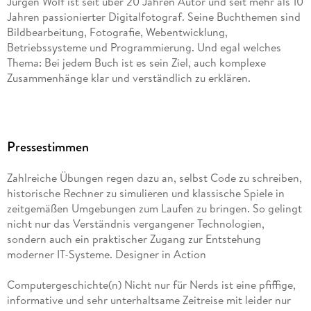
Jürgen Wolf ist seit über 20 Jahren Autor und seit mehr als 10
1. 11 . . . Das Lochkartensystem (1805) . . . 42
Jahren passionierter Digitalfotograf. Seine Buchthemen sind
Bildbearbeitung, Fotografie, Webentwicklung,
1. 12 . . . Die Differenzmaschine -- der mechanische Computer
Betriebssysteme und Programmierung. Und egal welches
(1837) . . . 44
Thema: Bei jedem Buch ist es sein Ziel, auch komplexe
Zusammenhänge klar und verständlich zu erklären.
1. 13 . . . Messenger 2. 0 -- elektrische Telegrafie (1836) . . . 46
1. 14 . . . Analytical Engine und das erste Computerprogramm
(1843) . . . 49
Pressestimmen
1. 15 . . . Das erste Faxgerät (1843) . . . 51
Zahlreiche Übungen regen dazu an, selbst Code zu schreiben,
1. 16 . . . Boolesche Algebra (1854) . . . 53
historische Rechner zu simulieren und klassische Spiele in
zeitgemäßen Umgebungen zum Laufen zu bringen. So gelingt
1. 17 . . . Die erste elektrische Spam-Nachricht (1864) . . . 54
nicht nur das Verständnis vergangener Technologien,
sondern auch ein praktischer Zugang zur Entstehung
1. 18 . . . Die erste Volkszählung mit einem Lochkartensystem
moderner IT-Systeme. Designer in Action
(1890) . . . 54
Computergeschichte(n) Nicht nur für Nerds ist eine pfiffige,
1. 19 . . . Die Turingmaschine (1936) . . . 56
informative und sehr unterhaltsame Zeitreise mit leider nur