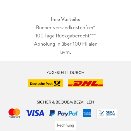
3. PC, Apple und Heimcomputer . . . 89
Ihre Vorteile:
3. 1 . . . Der »erste« Personal Computer (1975) . . . 89
Bücher versandkostenfrei*
3. 2 . . . Apple I erblickt das Licht der Welt (1976) . . . 93
100 Tage Rückgaberecht***
Abholung in über 100 Filialen
3. 3 . . . Der Apple II erscheint (1977) . . . 94
uvm.
3. 4 . . . Der erste IBM Personal Computer (1981) . . . 97
3. 5 . . . Das goldene Zeitalter der Heimcomputer . . . 99
ZUGESTELLT DURCH
3. 6 . . . Apple Lisa und Apple Macintosh (1983--1984) . . . 107
3. 7 . . . Wie Compaq zum Marktführer wurde . . . 111
SICHER & BEQUEM BEZAHLEN
3. 8 . . . Wettrüsten der Mikroprozessoren . . . 113