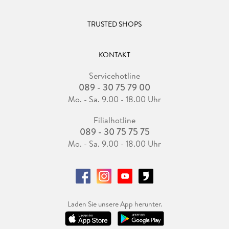
4. Kleiner, besser, jederzeit und überall . . . 117
TRUSTED SHOPS
4. 1 . . . Die Geschichte der Notebooks . . . 117
KONTAKT
4. 2 . . . Die Meilensteine der Mobiltelefone und Smartphones
Servicehotline
(ab 1926) . . . 130
089 - 30 75 79 00
4. 3 . . . Die Revolution der Tablets . . . 141
Mo. - Sa. 9.00 - 18.00 Uhr
Filialhotline
089 - 30 75 75 75
5. Spielekonsolen . . . 149
Mo. - Sa. 9.00 - 18.00 Uhr
5. 1 . . . Die Meilensteine der Spielekonsolen . . . 149
5. 2 . . . Die Handheld-Konsolen . . . 170
Laden Sie unsere App herunter.