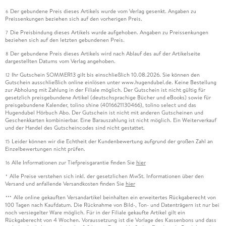
6. 6 . . . MS-DOS (1981) . . . 190
Der gebundene Preis dieses Artikels wurde vom Verlag gesenkt. Angaben zu
6
Preissenkungen beziehen sich auf den vorherigen Preis.
6. 7 . . . QNX -- das Echtzeitbetriebssystem (1981) . . . 192
Die Preisbindung dieses Artikels wurde aufgehoben. Angaben zu Preissenkungen
7
beziehen sich auf den letzten gebundenen Preis.
6. 8 . . . Apple Lisa (1983) . . . 193
Der gebundene Preis dieses Artikels wird nach Ablauf des auf der Artikelseite
8
dargestellten Datums vom Verlag angehoben.
6. 9 . . . Macintosh (1984) . . . 194
Ihr Gutschein SOMMER13 gilt bis einschließlich 10.08.2026. Sie können den
12
Gutschein ausschließlich online einlösen unter www.hugendubel.de. Keine Bestellung
6. 10 . . . TOS (GEM) für Atari ST (1984) . . . 196
zur Abholung mit Zahlung in der Filiale möglich. Der Gutschein ist nicht gültig für
gesetzlich preisgebundene Artikel (deutschsprachige Bücher und eBooks) sowie für
preisgebundene Kalender, tolino shine (4016621130466), tolino select und das
6. 11 . . . Die Amiga-Workbench von Amiga OS (1985) . . . 197
Hugendubel Hörbuch Abo. Der Gutschein ist nicht mit anderen Gutscheinen und
Geschenkkarten kombinierbar. Eine Barauszahlung ist nicht möglich. Ein Weiterverkauf
und der Handel des Gutscheincodes sind nicht gestattet.
6. 12 . . . Visi On vor Windows 1. 01 (1985) . . . 199
Leider können wir die Echtheit der Kundenbewertung aufgrund der großen Zahl an
15
Einzelbewertungen nicht prüfen.
6. 13 . . . X Window System (1986) . . . 202
Alle Informationen zur Tiefpreisgarantie finden Sie
hier
16
Alle Preise verstehen sich inkl. der gesetzlichen MwSt. Informationen über den
6. 14 . . . GEOS für den C64 (1985--1986) . . . 203
*
Versand und anfallende Versandkosten finden Sie
hier
Alle online gekauften Versandartikel beinhalten ein erweitertes Rückgaberecht von
***
6. 15 . . . OS/2 von IBM (1987) . . . 204
100 Tagen nach Kaufdatum. Die Rücknahme von Bild-, Ton- und Datenträgern ist nur bei
noch versiegelter Ware möglich. Für in der Filiale gekaufte Artikel gilt ein
Rückgaberecht von 4 Wochen. Voraussetzung ist die Vorlage des Kassenbons und dass
6. 16 . . . NeXTStep als Basis für OS X (1988) . . . 205