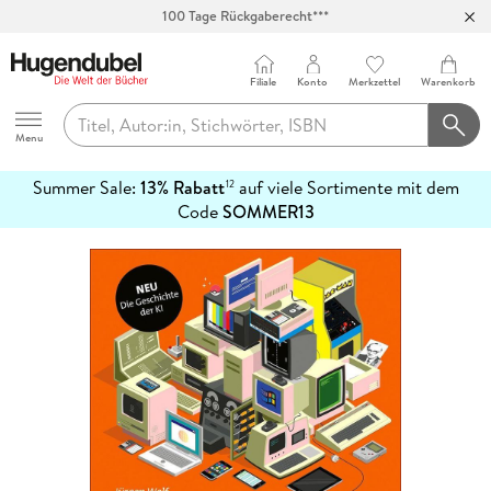
Abholung in über 100 Filialen
Filiale
Konto
Merkzettel
Warenkorb
Hugendubel
Menu
Summer Sale:
13% Rabatt
auf viele Sortimente mit dem
12
mehr
Code
SOMMER13
erfahren