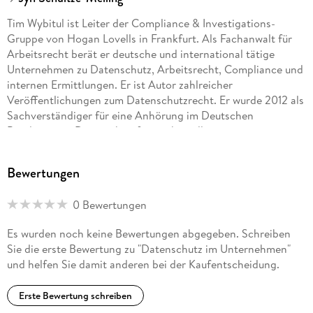
Tim Wybitul ist Leiter der Compliance & Investigations-
Gruppe von Hogan Lovells in Frankfurt. Als Fachanwalt für
Arbeitsrecht berät er deutsche und international tätige
Unternehmen zu Datenschutz, Arbeitsrecht, Compliance und
internen Ermittlungen. Er ist Autor zahlreicher
Veröffentlichungen zum Datenschutzrecht. Er wurde 2012 als
Sachverständiger für eine Anhörung im Deutschen
Bundestag zu Datenschutzfragen bestellt.
Dr. Jyn Schultze-Melling ist ein erfahrener Praktiker im
Bewertungen
nationalen und internationalen Datenschutz, Referent und
Autor zahlreicher Publikationen und Fachbeiträge zum
0 Bewertungen
Datenschutzrecht. Als Wirtschaftsanwalt hat er
Unternehmen im Datenschutz und der
Es wurden noch keine Bewertungen abgegeben. Schreiben
Informationssicherheit beraten. Er ist als
Sie die erste Bewertung zu "Datenschutz im Unternehmen"
Konzerndatenschutzbeauftragter bei einem führenden
und helfen Sie damit anderen bei der Kaufentscheidung.
Finanzdienstleister tätig.
Erste Bewertung schreiben