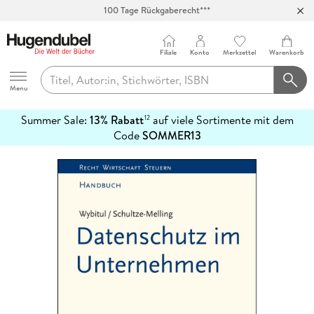
100 Tage Rückgaberecht***
Abholung in über 100 Filialen
Filiale
Konto
Merkzettel
Warenkorb
Hugendubel
Menu
Summer Sale:
13% Rabatt
auf viele Sortimente mit dem
12
mehr
Code
SOMMER13
erfahren