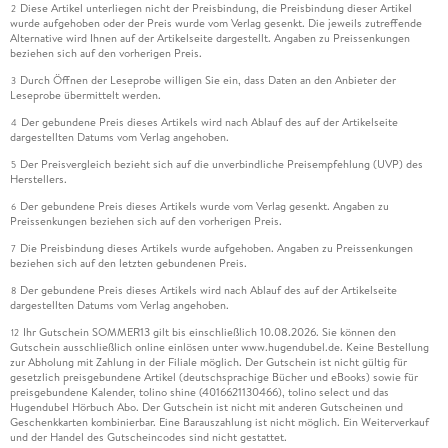
Diese Artikel unterliegen nicht der Preisbindung, die Preisbindung dieser Artikel
2
wurde aufgehoben oder der Preis wurde vom Verlag gesenkt. Die jeweils zutreffende
Alternative wird Ihnen auf der Artikelseite dargestellt. Angaben zu Preissenkungen
beziehen sich auf den vorherigen Preis.
Durch Öffnen der Leseprobe willigen Sie ein, dass Daten an den Anbieter der
3
Leseprobe übermittelt werden.
Der gebundene Preis dieses Artikels wird nach Ablauf des auf der Artikelseite
4
dargestellten Datums vom Verlag angehoben.
Der Preisvergleich bezieht sich auf die unverbindliche Preisempfehlung (UVP) des
5
Herstellers.
Der gebundene Preis dieses Artikels wurde vom Verlag gesenkt. Angaben zu
6
Preissenkungen beziehen sich auf den vorherigen Preis.
Die Preisbindung dieses Artikels wurde aufgehoben. Angaben zu Preissenkungen
7
beziehen sich auf den letzten gebundenen Preis.
Der gebundene Preis dieses Artikels wird nach Ablauf des auf der Artikelseite
8
dargestellten Datums vom Verlag angehoben.
Ihr Gutschein SOMMER13 gilt bis einschließlich 10.08.2026. Sie können den
12
Gutschein ausschließlich online einlösen unter www.hugendubel.de. Keine Bestellung
zur Abholung mit Zahlung in der Filiale möglich. Der Gutschein ist nicht gültig für
gesetzlich preisgebundene Artikel (deutschsprachige Bücher und eBooks) sowie für
preisgebundene Kalender, tolino shine (4016621130466), tolino select und das
Hugendubel Hörbuch Abo. Der Gutschein ist nicht mit anderen Gutscheinen und
Geschenkkarten kombinierbar. Eine Barauszahlung ist nicht möglich. Ein Weiterverkauf
und der Handel des Gutscheincodes sind nicht gestattet.