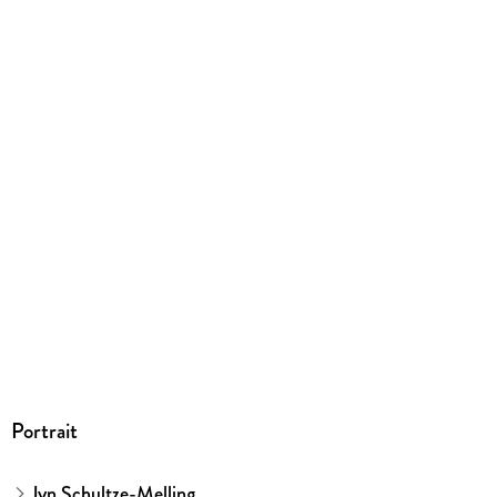
EBOOK
Dateiformat
EPUB
ISBN
9783800590315
Portrait
Jyn Schultze-Melling