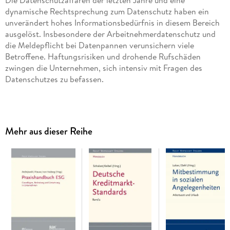
dynamische Rechtsprechung zum Datenschutz haben ein
unverändert hohes Informationsbedürfnis in diesem Bereich
ausgelöst. Insbesondere der Arbeitnehmerdatenschutz und
die Meldepflicht bei Datenpannen verunsichern viele
Betroffene. Haftungsrisiken und drohende Rufschäden
zwingen die Unternehmen, sich intensiv mit Fragen des
Die zweite Auflage dieses Werkes ist vollständig überarbeitet
und bildet vor allem auch die aktuelle Rechtsprechung der
Arbeitsgerichte zum Arbeitnehmerdatenschutz ab. Die
Mehr aus dieser Reihe
Autoren, selbst erfahrene Rechtsberater und Trainer bei
einschlägigen Seminaren und Workshops, beschreiben u. a.
die Risiken beim Umgang mit Daten und geben Tipps zur
Abstimmung konkret geplanter Maßnahmen mit
Zudem bietet die Neuauflage ein neues umfangreiches
Praktiker-Glossar, in dem wesentliche Begriffe des
Datenschutzes in den Kontext gestellt und anschaulich