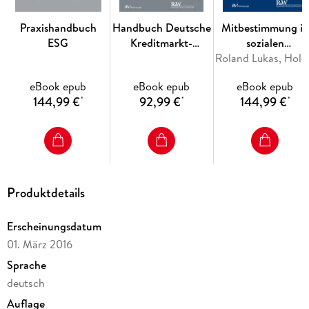
erklärt werden. Neu hinzugekommen sind weiterhin
übersichtliche Handlungshilfen für Datenschutz-Praktiker,
Praxishandbuch
Handbuch Deutsche
Mitbestimmung in
die die operative und strategische Implementierung des
ESG
Kreditmarkt-
sozialen
Datenschutzes im Unternehmen erleichtern.
Standards
Angelegenheiten,
Rolan
Band 1
eBook epub
eBook epub
eBook epub
144,99 €
92,99 €
144,99 €
*
*
*
Produktdetails
Erscheinungsdatum
01. März 2016
Sprache
deutsch
Auflage