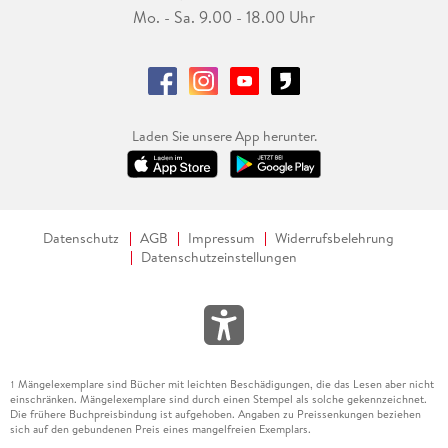
Mo. - Sa. 9.00 - 18.00 Uhr
Laden Sie unsere App herunter.
Datenschutz
AGB
Impressum
Widerrufsbelehrung
Datenschutzeinstellungen
Mängelexemplare sind Bücher mit leichten Beschädigungen, die das Lesen aber nicht
1
einschränken. Mängelexemplare sind durch einen Stempel als solche gekennzeichnet.
Die frühere Buchpreisbindung ist aufgehoben. Angaben zu Preissenkungen beziehen
sich auf den gebundenen Preis eines mangelfreien Exemplars.