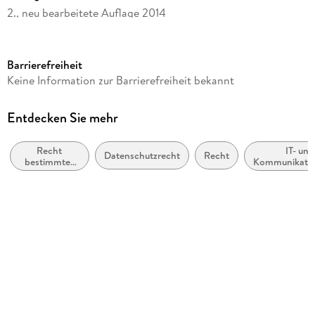
2., neu bearbeitete Auflage 2014
Seitenanzahl
493
Barrierefreiheit
Dateigröße
Keine Information zur Barrierefreiheit bekannt
7,21 MB
Reihe
Entdecken Sie mehr
Recht Wirtschaft Steuern - Handbuch
Recht
IT- und
Autor/Autorin
Datenschutzrecht
Recht
bestimmter
Kommunikatio
Jyn Schultze-Melling, Tim Wybitul
Jurisdiktionen
Postrec
und
Verlag/Hersteller
bestimmter
Rechtsgebiete
Fachmedien Recht und Wirtschaft
Kopierschutz
mit Wasserzeichen versehen
Family Sharing
Ja
Produktart