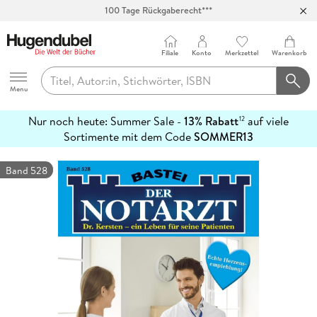
100 Tage Rückgaberecht***
Abholung in über 100 Filialen
Filiale
Konto
Merkzettel
Warenkorb
Hugendubel
Menu
Nur noch heute: Summer Sale -
13% Rabatt
auf viele
12
mehr
Sortimente mit dem Code
SOMMER13
erfahren
Band 528