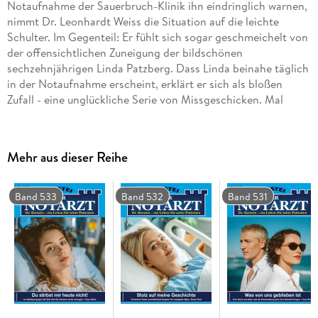
Notaufnahme der Sauerbruch-Klinik ihn eindringlich warnen,
nimmt Dr. Leonhardt Weiss die Situation auf die leichte
Schulter. Im Gegenteil: Er fühlt sich sogar geschmeichelt von
der offensichtlichen Zuneigung der bildschönen
sechzehnjährigen Linda Patzberg. Dass Linda beinahe täglich
in der Notaufnahme erscheint, erklärt er sich als bloßen
Zufall - eine unglückliche Serie von Missgeschicken. Mal
verstaucht sie sich im Sportunterricht den Knöchel, mal
schneidet sie sich im Kunstunterricht, stürzt mit dem Fahrrad
oder klagt über heftige Bauchschmerzen. Sogar eine
Mehr aus dieser Reihe
Ohnmacht im Supermarkt gehört bald zu ihren "Unfällen". Für
die übrige Belegschaft steht hingegen längst fest: Linda
steckt auch hinter den anonymen Briefen, die sowohl
Band 533
Band 532
Band 531
Leonhardt als auch seine Verlobte Anneke Westermann
erreichen - voller boshafter Lügen, die ihre Beziehung
zerstören sollen. Doch Leonhardt weigert sich, das zu
glauben. Er lächelt über die Vorwürfe. Bis zu dem Tag, an dem
Anneke einen folgenschweren Unfall erleidet und plötzlich
um ihr Leben kämpft . . .