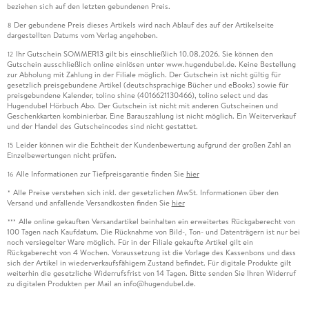
beziehen sich auf den letzten gebundenen Preis.
Der gebundene Preis dieses Artikels wird nach Ablauf des auf der Artikelseite
8
dargestellten Datums vom Verlag angehoben.
Ihr Gutschein SOMMER13 gilt bis einschließlich 10.08.2026. Sie können den
12
Gutschein ausschließlich online einlösen unter www.hugendubel.de. Keine Bestellung
zur Abholung mit Zahlung in der Filiale möglich. Der Gutschein ist nicht gültig für
gesetzlich preisgebundene Artikel (deutschsprachige Bücher und eBooks) sowie für
preisgebundene Kalender, tolino shine (4016621130466), tolino select und das
Hugendubel Hörbuch Abo. Der Gutschein ist nicht mit anderen Gutscheinen und
Geschenkkarten kombinierbar. Eine Barauszahlung ist nicht möglich. Ein Weiterverkauf
und der Handel des Gutscheincodes sind nicht gestattet.
Leider können wir die Echtheit der Kundenbewertung aufgrund der großen Zahl an
15
Einzelbewertungen nicht prüfen.
Alle Informationen zur Tiefpreisgarantie finden Sie
hier
16
Alle Preise verstehen sich inkl. der gesetzlichen MwSt. Informationen über den
*
Versand und anfallende Versandkosten finden Sie
hier
Alle online gekauften Versandartikel beinhalten ein erweitertes Rückgaberecht von
***
100 Tagen nach Kaufdatum. Die Rücknahme von Bild-, Ton- und Datenträgern ist nur bei
noch versiegelter Ware möglich. Für in der Filiale gekaufte Artikel gilt ein
Rückgaberecht von 4 Wochen. Voraussetzung ist die Vorlage des Kassenbons und dass
sich der Artikel in wiederverkaufsfähigem Zustand befindet. Für digitale Produkte gilt
weiterhin die gesetzliche Widerrufsfrist von 14 Tagen. Bitte senden Sie Ihren Widerruf
zu digitalen Produkten per Mail an info@hugendubel.de.