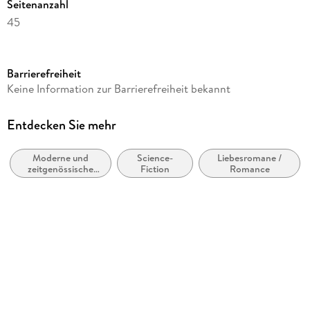
Seitenanzahl
45
Dateigröße
0,41 MB
Barrierefreiheit
Reihe
Keine Information zur Barrierefreiheit bekannt
NuR, 2
Autor/Autorin
Entdecken Sie mehr
Kaye Alden
Moderne und
Science-
Liebesromane /
Verlag/Hersteller
zeitgenössische
Fiction
Romance
via tolino media
Belletristik:
allgemein und
Kopierschutz
literarisch
ohne Kopierschutz
Family Sharing
Ja
Produktart
EBOOK