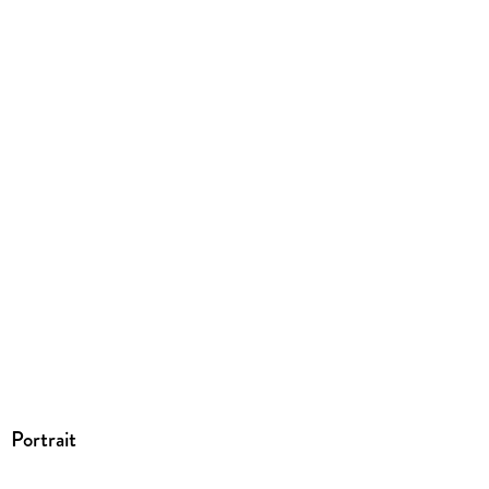
Dateiformat
EPUB
ISBN
9783739400037
Portrait