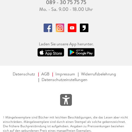
089 - 30 75 75 75
Mo. - Sa. 9.00 - 18.00 Uhr
Laden Sie unsere App herunter.
Datenschutz
AGB
Impressum
Widerrufsbelehrung
Datenschutzeinstellungen
Mängelexemplare sind Bücher mit leichten Beschädigungen, die das Lesen aber nicht
1
einschränken. Mängelexemplare sind durch einen Stempel als solche gekennzeichnet.
Die frühere Buchpreisbindung ist aufgehoben. Angaben zu Preissenkungen beziehen
sich auf den gebundenen Preis eines mangelfreien Exemplars.