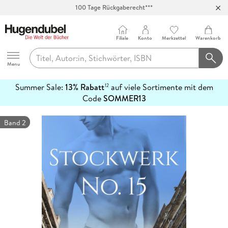
100 Tage Rückgaberecht***
Abholung in über 100 Filialen
Filiale
Konto
Merkzettel
Warenkorb
Hugendubel
Menu
Summer Sale:
13% Rabatt
auf viele Sortimente mit dem
12
mehr
Code
SOMMER13
erfahren
Band 2