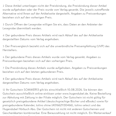
Diese Artikel unterliegen nicht der Preisbindung, die Preisbindung dieser Artikel
2
wurde aufgehoben oder der Preis wurde vom Verlag gesenkt. Die jeweils zutreffende
Alternative wird Ihnen auf der Artikelseite dargestellt. Angaben zu Preissenkungen
beziehen sich auf den vorherigen Preis.
Durch Öffnen der Leseprobe willigen Sie ein, dass Daten an den Anbieter der
3
Leseprobe übermittelt werden.
Der gebundene Preis dieses Artikels wird nach Ablauf des auf der Artikelseite
4
dargestellten Datums vom Verlag angehoben.
Der Preisvergleich bezieht sich auf die unverbindliche Preisempfehlung (UVP) des
5
Herstellers.
Der gebundene Preis dieses Artikels wurde vom Verlag gesenkt. Angaben zu
6
Preissenkungen beziehen sich auf den vorherigen Preis.
Die Preisbindung dieses Artikels wurde aufgehoben. Angaben zu Preissenkungen
7
beziehen sich auf den letzten gebundenen Preis.
Der gebundene Preis dieses Artikels wird nach Ablauf des auf der Artikelseite
8
dargestellten Datums vom Verlag angehoben.
Ihr Gutschein SOMMER13 gilt bis einschließlich 10.08.2026. Sie können den
12
Gutschein ausschließlich online einlösen unter www.hugendubel.de. Keine Bestellung
zur Abholung mit Zahlung in der Filiale möglich. Der Gutschein ist nicht gültig für
gesetzlich preisgebundene Artikel (deutschsprachige Bücher und eBooks) sowie für
preisgebundene Kalender, tolino shine (4016621130466), tolino select und das
Hugendubel Hörbuch Abo. Der Gutschein ist nicht mit anderen Gutscheinen und
Geschenkkarten kombinierbar. Eine Barauszahlung ist nicht möglich. Ein Weiterverkauf