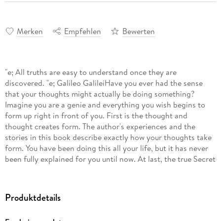
Merken
Empfehlen
Bewerten
"e; All truths are easy to understand once they are
discovered. "e; Galileo GalileiHave you ever had the sense
that your thoughts might actually be doing something?
Imagine you are a genie and everything you wish begins to
form up right in front of you. First is the thought and
thought creates form. The author's experiences and the
stories in this book describe exactly how your thoughts take
form. You have been doing this all your life, but it has never
been fully explained for you until now. At last, the true Secret
is revealed about how thoughts create reality. This is the
game changer, the real knowledge behind the workings of
manifesting and the law of attraction. This is that rare book
Produktdetails
with fundamentally new evidence that will change your view
of the world. It clearly and simply explains creation itself. For