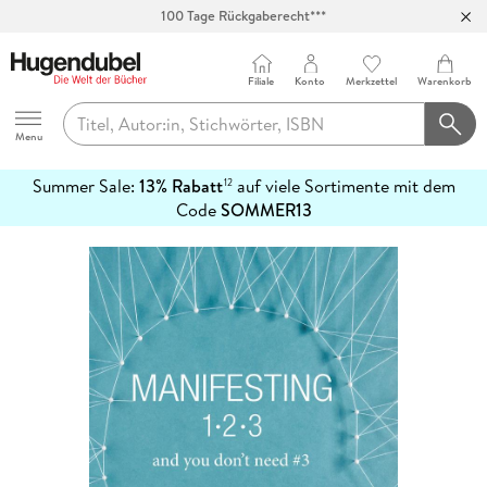
100 Tage Rückgaberecht***
Abholung in über 100 Filialen
Filiale
Konto
Merkzettel
Warenkorb
Hugendubel
Menu
Summer Sale:
13% Rabatt
auf viele Sortimente mit dem
12
mehr
Code
SOMMER13
erfahren