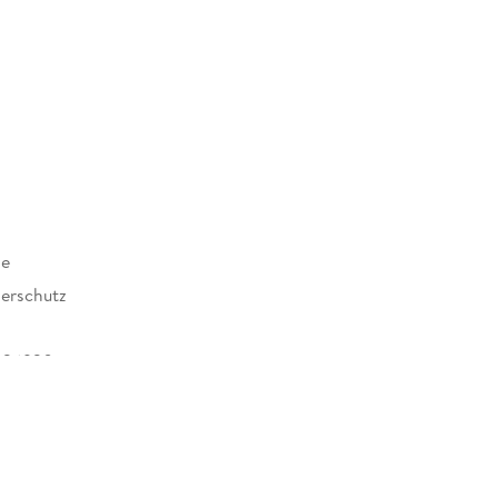
ne
erschutz
626920