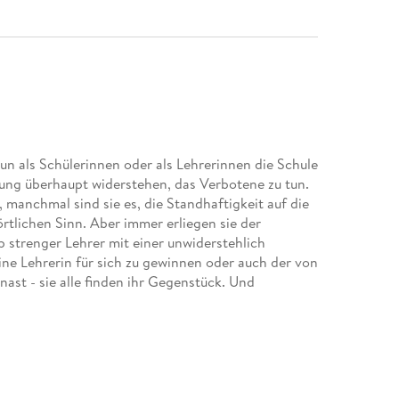
nun als Schülerinnen oder als Lehrerinnen die Schule
ung überhaupt widerstehen, das Verbotene zu tun.
 manchmal sind sie es, die Standhaftigkeit auf die
rtlichen Sinn. Aber immer erliegen sie der
 strenger Lehrer mit einer unwiderstehlich
eine Lehrerin für sich zu gewinnen oder auch der von
ast - sie alle finden ihr Gegenstück. Und
Mund und testet den Leser ebenso, wie die
chs. Nur etwas anders geschrieben . . . Das Buch ist