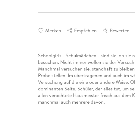
Merken
Empfehlen
Bewerten
Schoolgirls - Schulmädchen - sind sie, ob sie 
besuchen. Nicht immer wollen sie der Versuch
Manchmal versuchen sie, standhaft zu bleiben,
Probe stellen. Im übertragenen und auch im wö
Versuchung auf die eine oder andere Weise. Ob
dominanten Seite, Schüler, der alles tut, um s
allen verachtete Hausmeister frisch aus dem Kn
manchmal auch mehrere davon.
Dieses Buch nimmt wieder kein Blatt vor den 
Protagonisten. Aber es gibt nur eine Note - Se