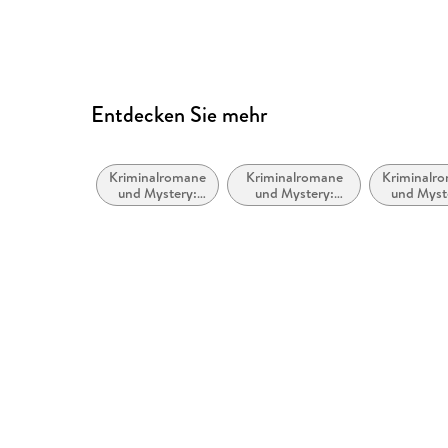
Entdecken Sie mehr
Kriminalromane
Kriminalromane
Kriminalr
und Mystery:
und Mystery:
und Myst
Humor
Privatdetektiv /
Cosy Mys
Amateurdetektive