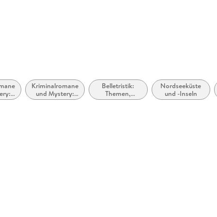
omane
Kriminalromane
Belletristik:
Nordseeküste
ery:
und Mystery:
Themen,
und -Inseln
tery
Polizeiarbeit &
Stoffe, Motive:
Forensik
Regionalroman