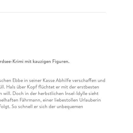
rdsee-Krimi mit kauzigen Figuren.
schen Ebbe in seiner Kasse Abhilfe verschaffen und
l. Hals über Kopf flüchtet er mit der erstbesten
ill. Doch in der herbstlichen Insel-Idylle sieht
elhaften Fährmann, einer liebestollen Urlauberin
folgt. So schnell er sich der unbequemen
staltet sich deren Entsorgung. Bald wird Harry das
Flucht über die Inseln und das Watt beginnt.