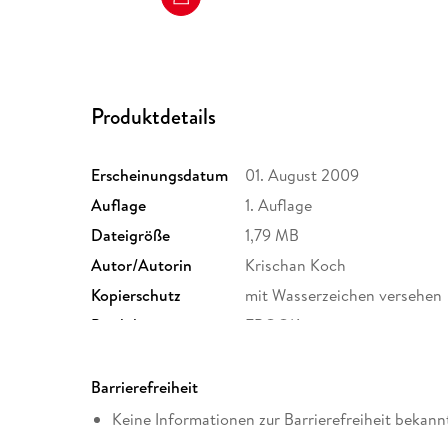
Produktdetails
Erscheinungsdatum
01. August 2009
Auflage
1. Auflage
Dateigröße
1,79 MB
Autor/Autorin
Krischan Koch
Kopierschutz
mit Wasserzeichen versehen
Produktart
EBOOK
ISBN
9783423401319
Barrierefreiheit
Keine Informationen zur Barrierefreiheit bekann