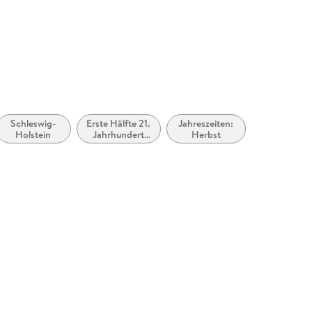
Schleswig-
Erste Hälfte 21.
Jahreszeiten:
Holstein
Jahrhundert
Herbst
(ca. 2000 bis
ca. 2050)