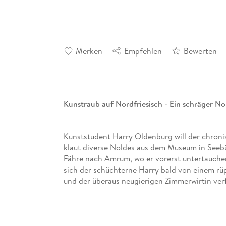
Merken
Empfehlen
Bewerten
Kunstraub auf Nordfriesisch - Ein schräger No
Kunststudent Harry Oldenburg will der chroni
klaut diverse Noldes aus dem Museum in Seebül
Fähre nach Amrum, wo er vorerst untertauchen w
sich der schüchterne Harry bald von einem rüp
und der überaus neugierigen Zimmerwirtin ver
Mitmenschen entledigen kann, so schwierig ge
Pflaster auf Amrum zu heiß. Eine dramatische 