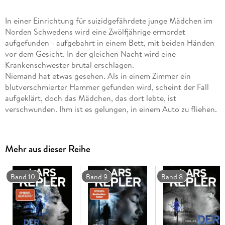
In einer Einrichtung für suizidgefährdete junge Mädchen im
Norden Schwedens wird eine Zwölfjährige ermordet
aufgefunden - aufgebahrt in einem Bett, mit beiden Händen
vor dem Gesicht. In der gleichen Nacht wird eine
Krankenschwester brutal erschlagen.
Niemand hat etwas gesehen. Als in einem Zimmer ein
blutverschmierter Hammer gefunden wird, scheint der Fall
aufgeklärt, doch das Mädchen, das dort lebte, ist
verschwunden. Ihm ist es gelungen, in einem Auto zu fliehen.
Für die Polizei beginnt damit ein dramatischer Kampf gegen
die Zeit, denn in dem Wagen saß ein kleines Kind. Das Auto
wird kurze Zeit später in einem Fluss in der Nähe entdeckt,
Mehr aus dieser Reihe
und die Mörderin gilt auf tragische Weise als überführt.
Nur Kriminalkommissar Joona Linna ist skeptisch. Zu viele
Fragen sind noch offen. Was war das Mordmotiv? Und warum
Band 10
Band 9
Band 8
wurde eines der Opfer so merkwürdig aufgebahrt?