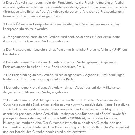
Diese Artikel unterliegen nicht der Preisbindung, die Preisbindung dieser Artikel
2
wurde aufgehoben oder der Preis wurde vom Verlag gesenkt. Die jeweils zutreffende
Alternative wird Ihnen auf der Artikelseite dargestellt. Angaben zu Preissenkungen
beziehen sich auf den vorherigen Preis.
Durch Öffnen der Leseprobe willigen Sie ein, dass Daten an den Anbieter der
3
Leseprobe übermittelt werden.
Der gebundene Preis dieses Artikels wird nach Ablauf des auf der Artikelseite
4
dargestellten Datums vom Verlag angehoben.
Der Preisvergleich bezieht sich auf die unverbindliche Preisempfehlung (UVP) des
5
Herstellers.
Der gebundene Preis dieses Artikels wurde vom Verlag gesenkt. Angaben zu
6
Preissenkungen beziehen sich auf den vorherigen Preis.
Die Preisbindung dieses Artikels wurde aufgehoben. Angaben zu Preissenkungen
7
beziehen sich auf den letzten gebundenen Preis.
Der gebundene Preis dieses Artikels wird nach Ablauf des auf der Artikelseite
8
dargestellten Datums vom Verlag angehoben.
Ihr Gutschein SOMMER13 gilt bis einschließlich 10.08.2026. Sie können den
12
Gutschein ausschließlich online einlösen unter www.hugendubel.de. Keine Bestellung
zur Abholung mit Zahlung in der Filiale möglich. Der Gutschein ist nicht gültig für
gesetzlich preisgebundene Artikel (deutschsprachige Bücher und eBooks) sowie für
preisgebundene Kalender, tolino shine (4016621130466), tolino select und das
Hugendubel Hörbuch Abo. Der Gutschein ist nicht mit anderen Gutscheinen und
Geschenkkarten kombinierbar. Eine Barauszahlung ist nicht möglich. Ein Weiterverkauf
und der Handel des Gutscheincodes sind nicht gestattet.