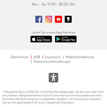
Mo. - Sa. 9.00 - 18.00 Uhr
Laden Sie unsere App herunter.
Datenschutz
AGB
Impressum
Widerrufsbelehrung
Datenschutzeinstellungen
Mängelexemplare sind Bücher mit leichten Beschädigungen, die das Lesen aber nicht
1
einschränken. Mängelexemplare sind durch einen Stempel als solche gekennzeichnet.
Die frühere Buchpreisbindung ist aufgehoben. Angaben zu Preissenkungen beziehen
sich auf den gebundenen Preis eines mangelfreien Exemplars.