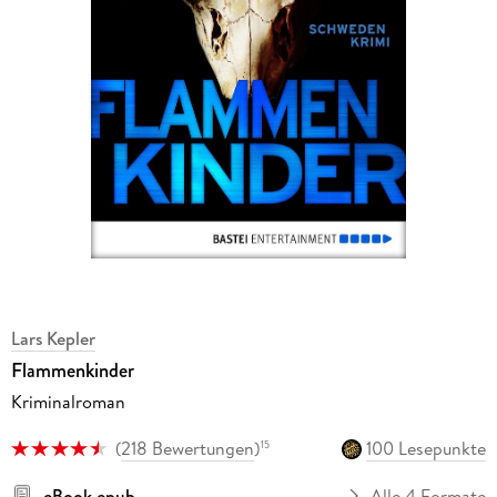
Lars Kepler
Flammenkinder
Kriminalroman
(
218 Bewertungen
)
100 Lesepunkte
15
eBook epub
Alle 4 Formate