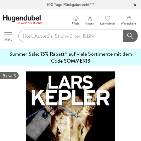
100 Tage Rückgaberecht***
Abholung in über 100 Filialen
Filiale
Konto
Merkzettel
Warenkorb
Hugendubel
Menu
Summer Sale:
13% Rabatt
auf viele Sortimente mit dem
12
mehr
Code
SOMMER13
erfahren
Band 3