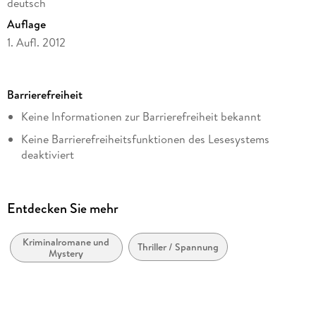
deutsch
Auflage
1. Aufl. 2012
Seitenanzahl
621
Barrierefreiheit
Dateigröße
Keine Informationen zur Barrierefreiheit bekannt
1,11 MB
Keine Barrierefreiheitsfunktionen des Lesesystems
Altersempfehlung
deaktiviert
ab 16 Jahre
Navigierbares Inhaltsverzeichnis
Reihe
Logische Lesereihenfolge eingehalten
Joona Linna, 3
Entdecken Sie mehr
Inhalt auch ohne Farbwahrnehmung verständlich
Autor/Autorin
dargestellt
Lars Kepler
Kriminalromane und
Thriller / Spannung
Mystery
Alle Texte können angepasst werden
Übersetzung
Paul Berf
Verlag/Hersteller