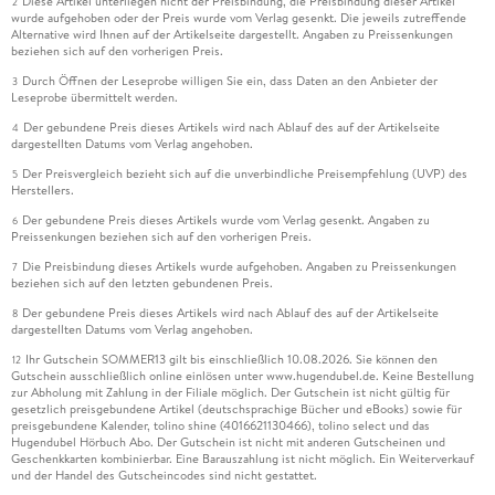
Diese Artikel unterliegen nicht der Preisbindung, die Preisbindung dieser Artikel
2
wurde aufgehoben oder der Preis wurde vom Verlag gesenkt. Die jeweils zutreffende
Alternative wird Ihnen auf der Artikelseite dargestellt. Angaben zu Preissenkungen
beziehen sich auf den vorherigen Preis.
Durch Öffnen der Leseprobe willigen Sie ein, dass Daten an den Anbieter der
3
Leseprobe übermittelt werden.
Der gebundene Preis dieses Artikels wird nach Ablauf des auf der Artikelseite
4
dargestellten Datums vom Verlag angehoben.
Der Preisvergleich bezieht sich auf die unverbindliche Preisempfehlung (UVP) des
5
Herstellers.
Der gebundene Preis dieses Artikels wurde vom Verlag gesenkt. Angaben zu
6
Preissenkungen beziehen sich auf den vorherigen Preis.
Die Preisbindung dieses Artikels wurde aufgehoben. Angaben zu Preissenkungen
7
beziehen sich auf den letzten gebundenen Preis.
Der gebundene Preis dieses Artikels wird nach Ablauf des auf der Artikelseite
8
dargestellten Datums vom Verlag angehoben.
Ihr Gutschein SOMMER13 gilt bis einschließlich 10.08.2026. Sie können den
12
Gutschein ausschließlich online einlösen unter www.hugendubel.de. Keine Bestellung
zur Abholung mit Zahlung in der Filiale möglich. Der Gutschein ist nicht gültig für
gesetzlich preisgebundene Artikel (deutschsprachige Bücher und eBooks) sowie für
preisgebundene Kalender, tolino shine (4016621130466), tolino select und das
Hugendubel Hörbuch Abo. Der Gutschein ist nicht mit anderen Gutscheinen und
Geschenkkarten kombinierbar. Eine Barauszahlung ist nicht möglich. Ein Weiterverkauf
und der Handel des Gutscheincodes sind nicht gestattet.