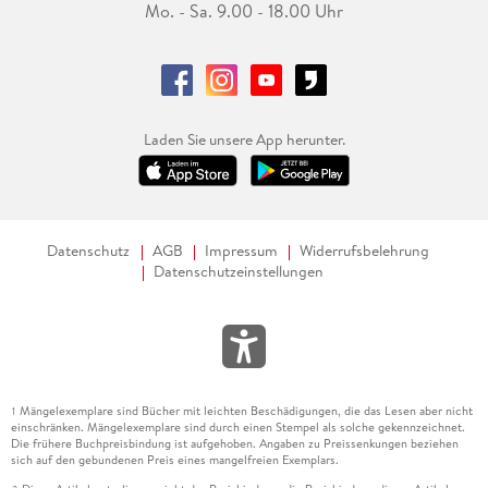
Mo. - Sa. 9.00 - 18.00 Uhr
Laden Sie unsere App herunter.
Datenschutz
AGB
Impressum
Widerrufsbelehrung
Datenschutzeinstellungen
Mängelexemplare sind Bücher mit leichten Beschädigungen, die das Lesen aber nicht
1
einschränken. Mängelexemplare sind durch einen Stempel als solche gekennzeichnet.
Die frühere Buchpreisbindung ist aufgehoben. Angaben zu Preissenkungen beziehen
sich auf den gebundenen Preis eines mangelfreien Exemplars.