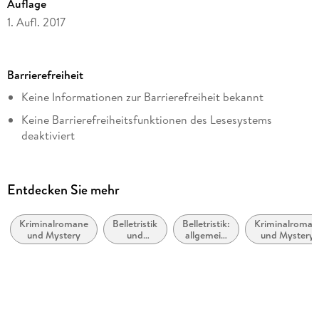
Auflage
1. Aufl. 2017
Seitenanzahl
650
Barrierefreiheit
Dateigröße
Keine Informationen zur Barrierefreiheit bekannt
0,85 MB
Keine Barrierefreiheitsfunktionen des Lesesystems
Altersempfehlung
deaktiviert
ab 16 Jahre
Navigierbares Inhaltsverzeichnis
Reihe
Logische Lesereihenfolge eingehalten
Joona Linna, 6
Entdecken Sie mehr
Inhalt auch ohne Farbwahrnehmung verständlich
Autor/Autorin
dargestellt
Lars Kepler
Kriminalromane
Belletristik
Belletristik:
Kriminalroman
und Mystery
und
allgemein
und Mystery:
Alle Texte können angepasst werden
Übersetzung
verwandte
und
Polizeiarbeit &
Gebiete
literarisch
Forensik
Thorsten Alms
Verlag/Hersteller
Lübbe