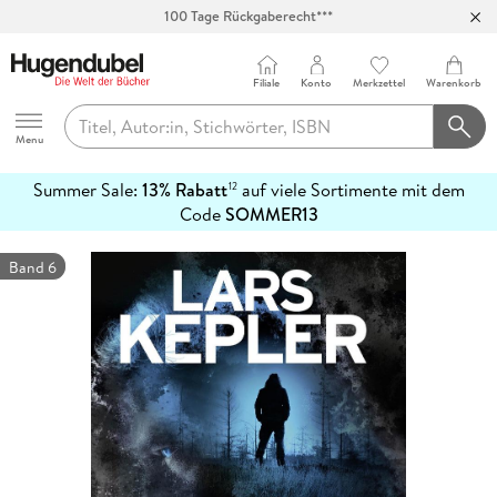
100 Tage Rückgaberecht***
Abholung in über 100 Filialen
Filiale
Konto
Merkzettel
Warenkorb
Hugendubel
Menu
Summer Sale:
13% Rabatt
auf viele Sortimente mit dem
12
mehr
Code
SOMMER13
erfahren
Band 6