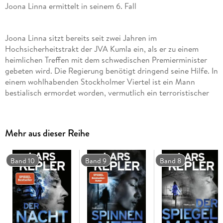
Joona Linna ermittelt in seinem 6. Fall
Joona Linna sitzt bereits seit zwei Jahren im
Hochsicherheitstrakt der JVA Kumla ein, als er zu einem
heimlichen Treffen mit dem schwedischen Premierminister
gebeten wird. Die Regierung benötigt dringend seine Hilfe. In
einem wohlhabenden Stockholmer Viertel ist ein Mann
bestialisch ermordet worden, vermutlich ein terroristischer
Anschlag. Die Tat wird geheim gehalten. Kurz darauf
geschieht ein weiterer Mord, nach ähnlich brutalem Muster:
Beiden Opfern wurde vor ihrem quälend langsamen Tod ein
Mehr aus dieser Reihe
Kinderlied vorgespielt . . .
Band 10
Band 9
Band 8
Joona Linna und Saga Bauer sind gezwungen, unter höchster
Geheimhaltungsstufe ermitteln, um den gnadenlosen Mörder
aufzuhalten.
Ein weiterer spannender Schweden-Krimi aus der Bestseller-