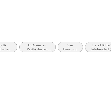
 dargestellt
istik:
USA Westen:
San
Erste Hälfte 
ische
Pazifikstaaten,
Francisco
Jahrhundert (
nung
Pacific States
2000 bis ca. 