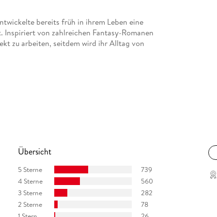
twickelte bereits früh in ihrem Leben eine
at. Inspiriert von zahlreichen Fantasy-Romanen
t zu arbeiten, seitdem wird ihr Alltag von
Übersicht
5 Sterne
739
4 Sterne
560
s
3 Sterne
282
2 Sterne
78
1 Stern
26