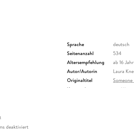
Sprache
deutsch
Seitenanzahl
534
Altersempfehlung
ab 16 Jahr
Autor/Autorin
Laura Kne
Originaltitel
Someone
Kopierschutz
mit Wasse
Produktart
EBOOK
ISBN
9783736
t
ms deaktiviert