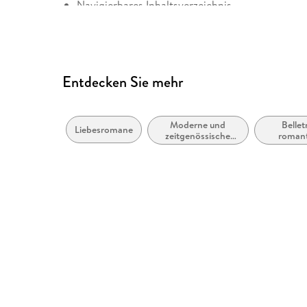
Navigierbares Inhaltsverzeichnis
Logische Lesereihenfolge eingehalten
Inhalt auch ohne Farbwahrnehmung verständlich
Alle Texte können angepasst werden
Entdecken Sie mehr
Moderne und
Belletr
Liebesromane
zeitgenössische
romant
Liebesromane
Span