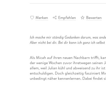
Merken
Empfehlen
Bewerten
Ich mache mir ständig Gedanken darum, was ander
Aber nicht bei dir. Bei dir kann ich ganz ich selbst 
Als Micah auf ihren neuen Nachbarn trifft, kann
der wenige Wochen zuvor ihretwegen seinen Job
allem, weil Julian kühl und abweisend zu ihr ist
entschuldigen. Doch gleichzeitig fasziniert Mi
unbedingt näher kennenlernen. Dabei findet sie
Menschen auf Abstand hält. Denn er hat ein Geh
verändern könnte . . .
"Ein absolutes Must-Read, das ich am liebsten 