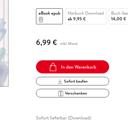
Fremdsprachige Bücher
n Lernhilfen
 Jugendbücher
eiber
Hörbuch Downloads im Bundle
cher
 Vergleich
 Puzzlezubehör
Lernen
New Adult
STABILO
Taschenbücher
eBook epub
Hörbuch Download
Buch (kar
hilfen
hriller
 Backen
er
lender
Ratgeber
ab
9,95 €
14,00 €
op
hriller
Romance
Sachbücher
6,99 €
precher:innen
Science Fiction
inkl. Mwst.
Fremdsprachige Bücher
In den Warenkorb
Sofort kaufen
Verschenken
Sofort lieferbar (Download)