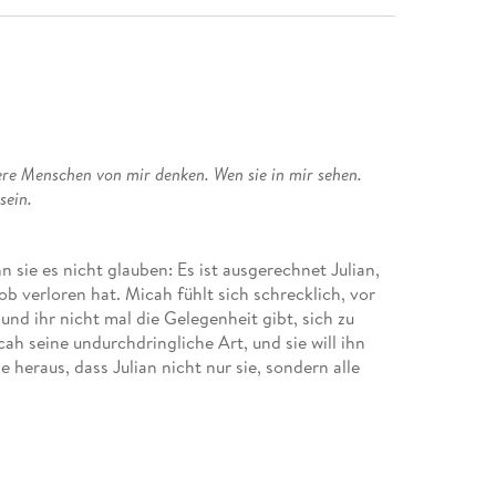
e Menschen von mir denken. Wen sie in mir sehen.
sein.
 sie es nicht glauben: Es ist ausgerechnet Julian,
 verloren hat. Micah fühlt sich schrecklich, vor
 und ihr nicht mal die Gelegenheit gibt, sich zu
cah seine undurchdringliche Art, und sie will ihn
 heraus, dass Julian nicht nur sie, sondern alle
eimnis, das die Art, wie sie ihn sieht, für immer
in jedes Regal der Welt stellen möchte.
Someone