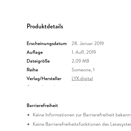
Produktdetails
Erscheinungsdatum
28. Januar 2019
Auflage
1. Aufl. 2019
Dateigröße
2,09 MB
Reihe
Someone, 1
Verlag/Hersteller
LYX.digital
Originalsprache
deutsch
Family Sharing
Ja
Dateiformat
EPUB
Barrierefreiheit
Keine Informationen zur Barrierefreiheit bekann
Keine Barrierefreiheitsfunktionen des Lesesyste