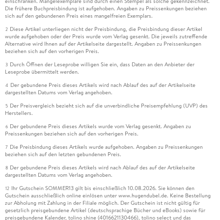
einschränken. Mängelexemplare sind durch einen Stempel als solche gekennzeichnet.
Die frühere Buchpreisbindung ist aufgehoben. Angaben zu Preissenkungen beziehen
sich auf den gebundenen Preis eines mangelfreien Exemplars.
Diese Artikel unterliegen nicht der Preisbindung, die Preisbindung dieser Artikel
2
wurde aufgehoben oder der Preis wurde vom Verlag gesenkt. Die jeweils zutreffende
Alternative wird Ihnen auf der Artikelseite dargestellt. Angaben zu Preissenkungen
beziehen sich auf den vorherigen Preis.
Durch Öffnen der Leseprobe willigen Sie ein, dass Daten an den Anbieter der
3
Leseprobe übermittelt werden.
Der gebundene Preis dieses Artikels wird nach Ablauf des auf der Artikelseite
4
dargestellten Datums vom Verlag angehoben.
Der Preisvergleich bezieht sich auf die unverbindliche Preisempfehlung (UVP) des
5
Herstellers.
Der gebundene Preis dieses Artikels wurde vom Verlag gesenkt. Angaben zu
6
Preissenkungen beziehen sich auf den vorherigen Preis.
Die Preisbindung dieses Artikels wurde aufgehoben. Angaben zu Preissenkungen
7
beziehen sich auf den letzten gebundenen Preis.
Der gebundene Preis dieses Artikels wird nach Ablauf des auf der Artikelseite
8
dargestellten Datums vom Verlag angehoben.
Ihr Gutschein SOMMER13 gilt bis einschließlich 10.08.2026. Sie können den
12
Gutschein ausschließlich online einlösen unter www.hugendubel.de. Keine Bestellung
zur Abholung mit Zahlung in der Filiale möglich. Der Gutschein ist nicht gültig für
gesetzlich preisgebundene Artikel (deutschsprachige Bücher und eBooks) sowie für
preisgebundene Kalender, tolino shine (4016621130466), tolino select und das