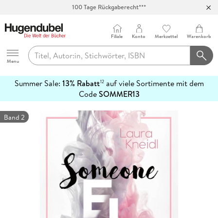
100 Tage Rückgaberecht***
Abholung in über 100 Filialen
Filiale
Konto
Merkzettel
Warenkorb
Hugendubel
Menu
Summer Sale:
13% Rabatt
auf viele Sortimente mit dem
12
mehr
Code
SOMMER13
erfahren
Band 2