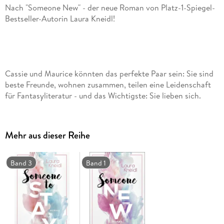
Nach "Someone New" - der neue Roman von Platz-1-Spiegel-
Cassie und Maurice könnten das perfekte Paar sein: Sie sind
beste Freunde, wohnen zusammen, teilen eine Leidenschaft
für Fantasyliteratur - und das Wichtigste: Sie lieben sich.
Dennoch scheinen Welten die beiden voneinander zu
trennen. Während Auri Football spielt, viele Bekanntschaften
hat und gern unter Menschen geht, zieht sich Cassie lieber
Mehr aus dieser Reihe
von der Außenwelt zurück und pflegt einen engen
Freundeskreis. Und je mehr Zeit vergeht, desto stärker
befürchtet sie, dass das, was sie und Auri verbindet, vielleicht
Band 3
Band 1
nicht so stark ist wie das, was sie trennt ...