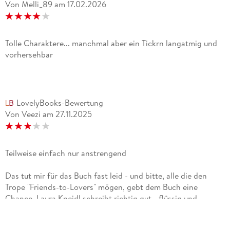
Von Melli_89
am
17.02.2026
Tolle Charaktere... manchmal aber ein Tickrn langatmig und
vorhersehbar
LovelyBooks-Bewertung
Von Veezi
am
27.11.2025
Teilweise einfach nur anstrengend
Das tut mir für das Buch fast leid - und bitte, alle die den
Trope "Friends-to-Lovers" mögen, gebt dem Buch eine
Chance. Laura Kneidl schreibt richtig gut - flüssig und
spannend. Ich hasse aber dieses Trope xDD Es tut mir sehr
leid und da ist die Bewertung wahrscheinlich auch ungerecht