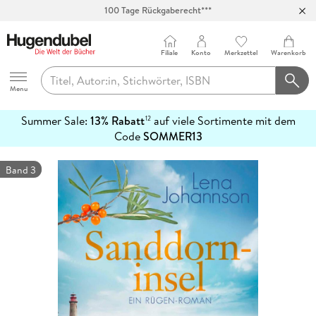
100 Tage Rückgaberecht***
Abholung in über 100 Filialen
Filiale
Konto
Merkzettel
Warenkorb
Hugendubel
Menu
Summer Sale:
13% Rabatt
auf viele Sortimente mit dem
12
mehr
Code
SOMMER13
erfahren
Band 3