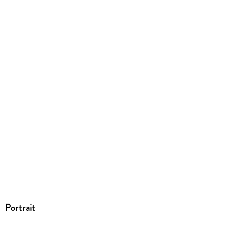
Produktart
EBOOK
Dateiformat
EPUB
ISBN
9783426454107
Portrait