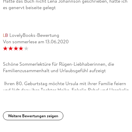
Hätte das Buch nicht Lena Johannson geschrieben, hätte ich
es genervt beiseite gelegt
LovelyBooks-Bewertung
Von sommerlese
am
13.06.2020
Schöne Sommerlektüre für Rügen-Liebhaberinnen, die
Familienzusammenhalt und Urlaubsgefühl aufzeigt
Ihren 80. Geburtstag möchte Ursula mit ihrer Familie feiern
und lädt dazu ihre Tochter Heike, Enkelin Rahel und Urenkelin
Emmi zu einer Reise nach Rügen ein. Sie wohnen in der Villa
Sanddorn. Ursula möchte auf Rügen nähere Informationen
über ihren ehemaligen Brieffreund Jens einholen, er ging
noch zu DDR-Zeiten nach Kuba. Ihre Familie erfährt anhand
Weitere Bewertungen zeigen
seiner Briefe Details aus seinem Leben und über die Situation
auf Kuba und hilft emsig bei der Spurensuche. Sie verleben