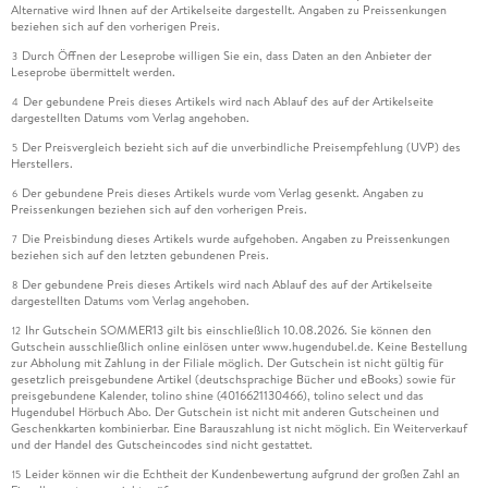
Alternative wird Ihnen auf der Artikelseite dargestellt. Angaben zu Preissenkungen
beziehen sich auf den vorherigen Preis.
Durch Öffnen der Leseprobe willigen Sie ein, dass Daten an den Anbieter der
3
Leseprobe übermittelt werden.
Der gebundene Preis dieses Artikels wird nach Ablauf des auf der Artikelseite
4
dargestellten Datums vom Verlag angehoben.
Der Preisvergleich bezieht sich auf die unverbindliche Preisempfehlung (UVP) des
5
Herstellers.
Der gebundene Preis dieses Artikels wurde vom Verlag gesenkt. Angaben zu
6
Preissenkungen beziehen sich auf den vorherigen Preis.
Die Preisbindung dieses Artikels wurde aufgehoben. Angaben zu Preissenkungen
7
beziehen sich auf den letzten gebundenen Preis.
Der gebundene Preis dieses Artikels wird nach Ablauf des auf der Artikelseite
8
dargestellten Datums vom Verlag angehoben.
Ihr Gutschein SOMMER13 gilt bis einschließlich 10.08.2026. Sie können den
12
Gutschein ausschließlich online einlösen unter www.hugendubel.de. Keine Bestellung
zur Abholung mit Zahlung in der Filiale möglich. Der Gutschein ist nicht gültig für
gesetzlich preisgebundene Artikel (deutschsprachige Bücher und eBooks) sowie für
preisgebundene Kalender, tolino shine (4016621130466), tolino select und das
Hugendubel Hörbuch Abo. Der Gutschein ist nicht mit anderen Gutscheinen und
Geschenkkarten kombinierbar. Eine Barauszahlung ist nicht möglich. Ein Weiterverkauf
und der Handel des Gutscheincodes sind nicht gestattet.
Leider können wir die Echtheit der Kundenbewertung aufgrund der großen Zahl an
15