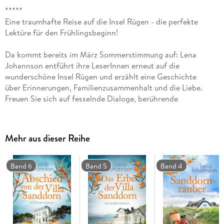
*****
Eine traumhafte Reise auf die Insel Rügen - die perfekte
Lektüre für den Frühlingsbeginn!
Da kommt bereits im März Sommerstimmung auf: Lena
Johannson entführt ihre LeserInnen erneut auf die
wunderschöne Insel Rügen und erzählt eine Geschichte
über Erinnerungen, Familienzusammenhalt und die Liebe.
Freuen Sie sich auf fesselnde Dialoge, berührende
Momente und eine unheimlich faszinierende Protagonistin.
Eines steht fest: 'Sanddorninsel' muss unbedingt auf
Ihre Leseliste!
Mehr aus dieser Reihe
Eigentlich sollte es doch nur ein Familientreffen auf
Rügen werden - doch Ursula hat mehr vor, als auf der
Band 6
Band 5
Band 4
Insel ihren 80. Geburtstag zu feiern. Gemeinsam mit
ihrer Tochter, Enkelin und Urenkelin versucht die Dame
Hinweise auf den Verbleib ihres alten Brieffreunds Jens
zu finden. Für die vier Frauen beginnt eine aufregende
Reise, die so Einiges verändert...