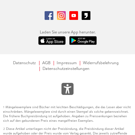
Laden Sie unsere App herunter.
Datenschutz
AGB
Impressum
Widerrufsbelehrung
Datenschutzeinstellungen
Mängelexemplare sind Bücher mit leichten Beschädigungen, die das Lesen aber nicht
1
einschränken. Mängelexemplare sind durch einen Stempel als solche gekennzeichnet.
Die frühere Buchpreisbindung ist aufgehoben. Angaben zu Preissenkungen beziehen
sich auf den gebundenen Preis eines mangelfreien Exemplars.
Diese Artikel unterliegen nicht der Preisbindung, die Preisbindung dieser Artikel
2
wurde aufgehoben oder der Preis wurde vom Verlag gesenkt. Die jeweils zutreffende