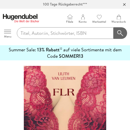
100 Tage Rückgaberecht***
Abholung in über 100 Filialen
Filiale
Konto
Merkzettel
Warenkorb
Hugendubel
Menu
Summer Sale:
13% Rabatt
auf viele Sortimente mit dem
12
mehr
Code
SOMMER13
erfahren