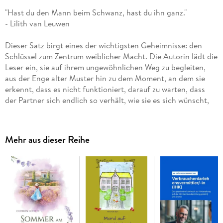
"Hast du den Mann beim Schwanz, hast du ihn ganz."
- Lilith van Leuwen
Dieser Satz birgt eines der wichtigsten Geheimnisse: den
Schlüssel zum Zentrum weiblicher Macht. Die Autorin lädt die
Leser ein, sie auf ihrem ungewöhnlichen Weg zu begleiten,
aus der Enge alter Muster hin zu dem Moment, an dem sie
erkennt, dass es nicht funktioniert, darauf zu warten, dass
der Partner sich endlich so verhält, wie sie es sich wünscht,
damit die Beziehung gelingen kann.
Sie zeigt einen möglichen Weg zur gelungenen Beziehung, für
Mehr aus dieser Reihe
die keiner der Partner allein verantwortlich ist - es geht nur
gemeinsam. Und am besten in einer weiblich geführten
Beziehung. In diesem Buch wird das übliche
Rollenverständnis der Frauen ziemlich auf den Kopf gestellt.
FLR (Female Led Relationship), die weiblich geführte
Beziehung, ist ein Beziehungsmodell mit Erfolgspotenzial.