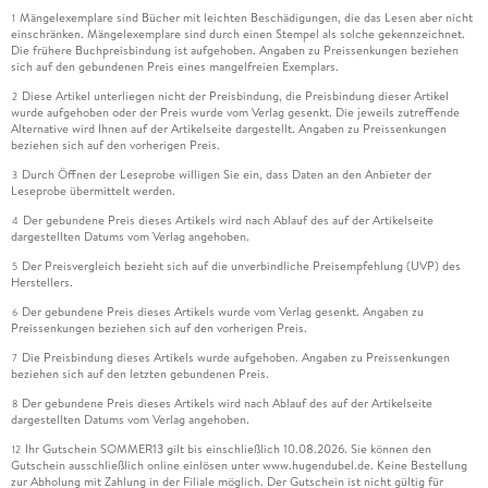
Mängelexemplare sind Bücher mit leichten Beschädigungen, die das Lesen aber nicht
1
einschränken. Mängelexemplare sind durch einen Stempel als solche gekennzeichnet.
Die frühere Buchpreisbindung ist aufgehoben. Angaben zu Preissenkungen beziehen
sich auf den gebundenen Preis eines mangelfreien Exemplars.
Diese Artikel unterliegen nicht der Preisbindung, die Preisbindung dieser Artikel
2
wurde aufgehoben oder der Preis wurde vom Verlag gesenkt. Die jeweils zutreffende
Alternative wird Ihnen auf der Artikelseite dargestellt. Angaben zu Preissenkungen
beziehen sich auf den vorherigen Preis.
Durch Öffnen der Leseprobe willigen Sie ein, dass Daten an den Anbieter der
3
Leseprobe übermittelt werden.
Der gebundene Preis dieses Artikels wird nach Ablauf des auf der Artikelseite
4
dargestellten Datums vom Verlag angehoben.
Der Preisvergleich bezieht sich auf die unverbindliche Preisempfehlung (UVP) des
5
Herstellers.
Der gebundene Preis dieses Artikels wurde vom Verlag gesenkt. Angaben zu
6
Preissenkungen beziehen sich auf den vorherigen Preis.
Die Preisbindung dieses Artikels wurde aufgehoben. Angaben zu Preissenkungen
7
beziehen sich auf den letzten gebundenen Preis.
Der gebundene Preis dieses Artikels wird nach Ablauf des auf der Artikelseite
8
dargestellten Datums vom Verlag angehoben.
Ihr Gutschein SOMMER13 gilt bis einschließlich 10.08.2026. Sie können den
12
Gutschein ausschließlich online einlösen unter www.hugendubel.de. Keine Bestellung
zur Abholung mit Zahlung in der Filiale möglich. Der Gutschein ist nicht gültig für