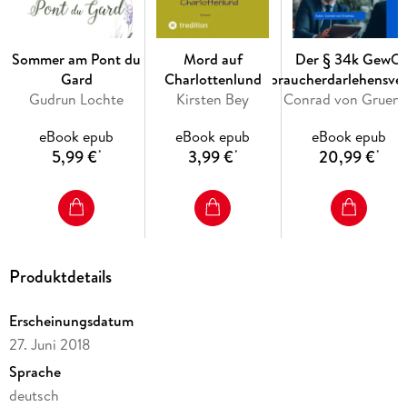
Sommer am Pont du
Mord auf
Der § 34k GewO
Gard
Charlottenlund
Verbraucherdarlehensver
Gudrun Lochte
Kirsten Bey
(IHK)
Conrad von G
eBook epub
eBook epub
eBook epub
5,99 €
3,99 €
20,99 €
*
*
*
Produktdetails
Erscheinungsdatum
27. Juni 2018
Sprache
deutsch