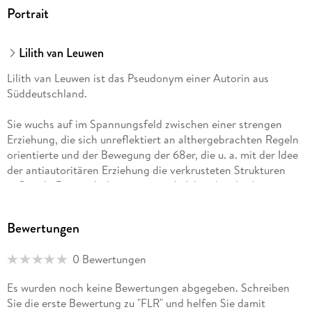
Portrait
Lilith van Leuwen
Lilith van Leuwen ist das Pseudonym einer Autorin aus
Süddeutschland.
Sie wuchs auf im Spannungsfeld zwischen einer strengen
Erziehung, die sich unreflektiert an althergebrachten Regeln
orientierte und der Bewegung der 68er, die u. a. mit der Idee
der antiautoritären Erziehung die verkrusteten Strukturen
aufbrach. Dennoch dauerte es noch Jahre, bis die Autorin
durch die Erfahrung einer gescheiterten Ehe und als allein
erziehende Mutter an den Punkt kam, der in diesem Buch
Bewertungen
geschildert wird.
0 Bewertungen
Es wurden noch keine Bewertungen abgegeben. Schreiben
Sie die erste Bewertung zu "FLR" und helfen Sie damit