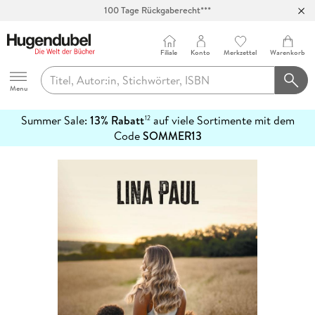
100 Tage Rückgaberecht***
Abholung in über 100 Filialen
Filiale
Konto
Merkzettel
Warenkorb
Hugendubel
Menu
Summer Sale:
13% Rabatt
auf viele Sortimente mit dem
12
mehr
Code
SOMMER13
erfahren