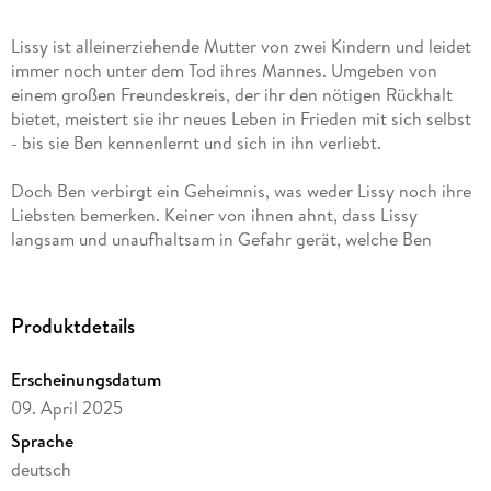
Lissy ist alleinerziehende Mutter von zwei Kindern und leidet
immer noch unter dem Tod ihres Mannes. Umgeben von
einem großen Freundeskreis, der ihr den nötigen Rückhalt
bietet, meistert sie ihr neues Leben in Frieden mit sich selbst
Doch Ben verbirgt ein Geheimnis, was weder Lissy noch ihre
Liebsten bemerken. Keiner von ihnen ahnt, dass Lissy
langsam und unaufhaltsam in Gefahr gerät, welche Ben
Wird Ben das Schicksal aufhalten können oder wird es erneut
Produktdetails
unschuldige Leben fordern? Und welche Auswirkungen hat
Bens Geheimnis auf Lissys und Bens aufkeimende Liebe und
Erscheinungsdatum
09. April 2025
Der Roman ist eine bunte Mischung aus Humor, Erotik und
Sprache
spannendem Krimi.
deutsch