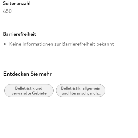
Seitenanzahl
650
Dateigröße
1,18 MB
Barrierefreiheit
Autor/Autorin
Keine Informationen zur Barrierefreiheit bekannt
Lina Paul
Verlag/Hersteller
novum Verlag
Kopierschutz
Entdecken Sie mehr
mit Wasserzeichen versehen
Belletristik und
Belletristik: allgemein
Family Sharing
verwandte Gebiete
und literarisch, nicht
Ja
nach Genre
Produktart
EBOOK
Dateiformat
EPUB