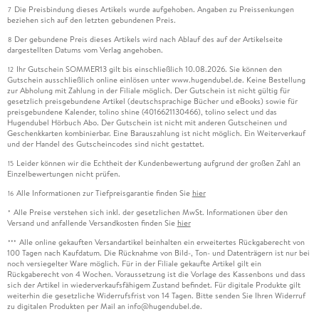
Die Preisbindung dieses Artikels wurde aufgehoben. Angaben zu Preissenkungen
7
beziehen sich auf den letzten gebundenen Preis.
Der gebundene Preis dieses Artikels wird nach Ablauf des auf der Artikelseite
8
dargestellten Datums vom Verlag angehoben.
Ihr Gutschein SOMMER13 gilt bis einschließlich 10.08.2026. Sie können den
12
Gutschein ausschließlich online einlösen unter www.hugendubel.de. Keine Bestellung
zur Abholung mit Zahlung in der Filiale möglich. Der Gutschein ist nicht gültig für
gesetzlich preisgebundene Artikel (deutschsprachige Bücher und eBooks) sowie für
preisgebundene Kalender, tolino shine (4016621130466), tolino select und das
Hugendubel Hörbuch Abo. Der Gutschein ist nicht mit anderen Gutscheinen und
Geschenkkarten kombinierbar. Eine Barauszahlung ist nicht möglich. Ein Weiterverkauf
und der Handel des Gutscheincodes sind nicht gestattet.
Leider können wir die Echtheit der Kundenbewertung aufgrund der großen Zahl an
15
Einzelbewertungen nicht prüfen.
Alle Informationen zur Tiefpreisgarantie finden Sie
hier
16
Alle Preise verstehen sich inkl. der gesetzlichen MwSt. Informationen über den
*
Versand und anfallende Versandkosten finden Sie
hier
Alle online gekauften Versandartikel beinhalten ein erweitertes Rückgaberecht von
***
100 Tagen nach Kaufdatum. Die Rücknahme von Bild-, Ton- und Datenträgern ist nur bei
noch versiegelter Ware möglich. Für in der Filiale gekaufte Artikel gilt ein
Rückgaberecht von 4 Wochen. Voraussetzung ist die Vorlage des Kassenbons und dass
sich der Artikel in wiederverkaufsfähigem Zustand befindet. Für digitale Produkte gilt
weiterhin die gesetzliche Widerrufsfrist von 14 Tagen. Bitte senden Sie Ihren Widerruf
zu digitalen Produkten per Mail an info@hugendubel.de.