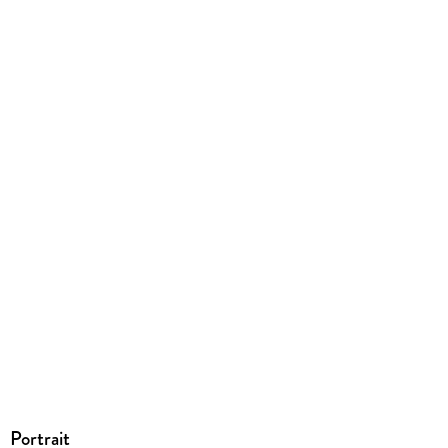
EPUB
ISBN
9780748127207
Portrait