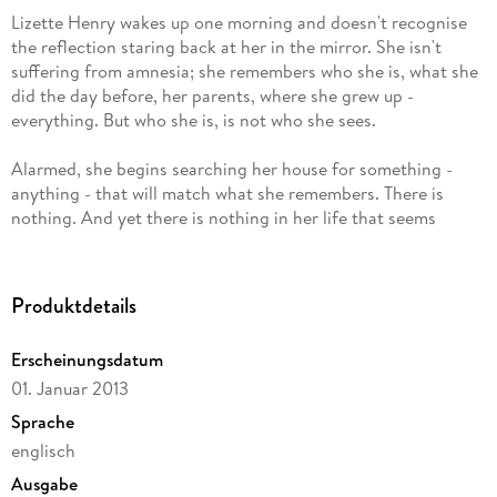
Lizette Henry wakes up one morning and doesn't recognise
the reflection staring back at her in the mirror. She isn't
suffering from amnesia; she remembers who she is, what she
did the day before, her parents, where she grew up -
everything. But who she is, is not who she sees.
Alarmed, she begins searching her house for something -
anything - that will match what she remembers. There is
nothing. And yet there is nothing in her life that seems
abnormal, except herself.
She could be crazy, but her instincts are telling her this isn't
Produktdetails
the case. Some women might make an appointment with a
psychiatrist, but Zette isn't 'some women.' Deep inside she
Erscheinungsdatum
knows she isn't the face in the mirror, and that she has to
01. Januar 2013
find out the truth, before it's too late . . .
Sprache
englisch
Ausgabe