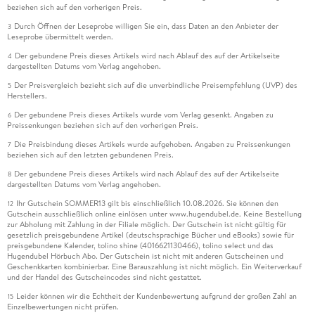
beziehen sich auf den vorherigen Preis.
Durch Öffnen der Leseprobe willigen Sie ein, dass Daten an den Anbieter der
3
Leseprobe übermittelt werden.
Der gebundene Preis dieses Artikels wird nach Ablauf des auf der Artikelseite
4
dargestellten Datums vom Verlag angehoben.
Der Preisvergleich bezieht sich auf die unverbindliche Preisempfehlung (UVP) des
5
Herstellers.
Der gebundene Preis dieses Artikels wurde vom Verlag gesenkt. Angaben zu
6
Preissenkungen beziehen sich auf den vorherigen Preis.
Die Preisbindung dieses Artikels wurde aufgehoben. Angaben zu Preissenkungen
7
beziehen sich auf den letzten gebundenen Preis.
Der gebundene Preis dieses Artikels wird nach Ablauf des auf der Artikelseite
8
dargestellten Datums vom Verlag angehoben.
Ihr Gutschein SOMMER13 gilt bis einschließlich 10.08.2026. Sie können den
12
Gutschein ausschließlich online einlösen unter www.hugendubel.de. Keine Bestellung
zur Abholung mit Zahlung in der Filiale möglich. Der Gutschein ist nicht gültig für
gesetzlich preisgebundene Artikel (deutschsprachige Bücher und eBooks) sowie für
preisgebundene Kalender, tolino shine (4016621130466), tolino select und das
Hugendubel Hörbuch Abo. Der Gutschein ist nicht mit anderen Gutscheinen und
Geschenkkarten kombinierbar. Eine Barauszahlung ist nicht möglich. Ein Weiterverkauf
und der Handel des Gutscheincodes sind nicht gestattet.
Leider können wir die Echtheit der Kundenbewertung aufgrund der großen Zahl an
15
Einzelbewertungen nicht prüfen.