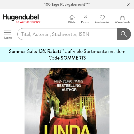
100 Tage Rückgaberecht***
Abholung in über 100 Filialen
Filiale
Konto
Merkzettel
Warenkorb
Hugendubel
Menu
Summer Sale:
13% Rabatt
auf viele Sortimente mit dem
12
mehr
Code
SOMMER13
erfahren