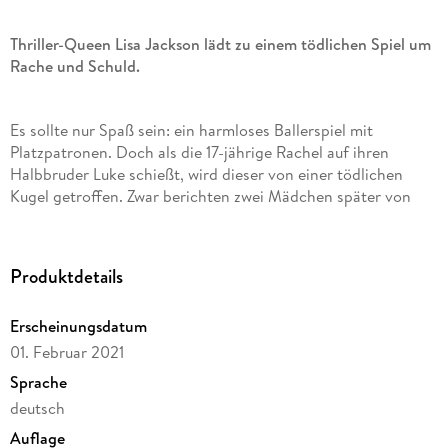
Thriller-Queen Lisa Jackson lädt zu einem tödlichen Spiel um
Rache und Schuld.
Es sollte nur Spaß sein: ein harmloses Ballerspiel mit
Platzpatronen. Doch als die 17-jährige Rachel auf ihren
Halbbruder Luke schießt, wird dieser von einer tödlichen
Kugel getroffen. Zwar berichten zwei Mädchen später von
einem Schuss, der nicht aus Rachels Pistole gekommen sei,
doch der Fall kann nie ganz aufgeklärt werden.
Produktdetails
20 Jahre später fühlt sich Rachel noch immer schuldig, und
letztlich ist an diesem Trauma auch die Ehe mit ihrer großen
Erscheinungsdatum
Liebe, Detective Cade Ryder, zerbrochen. Doch dann werden
Rachels damalige Entlastungszeuginnen kurz nacheinander
01. Februar 2021
brutal ermordet, sie selbst erhält ominöse Droh-Botschaften.
Sprache
Als auch noch Rachels Tochter entführt wird, ist klar: Jemand
deutsch
hat beschlossen, für Lukes Tod blutige Rache zu nehmen.
Auflage
Doch weshalb erst jetzt - und was ist damals wirklich