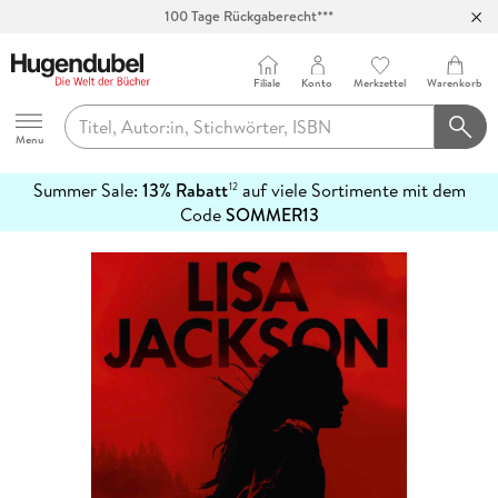
100 Tage Rückgaberecht***
Abholung in über 100 Filialen
Filiale
Konto
Merkzettel
Warenkorb
Hugendubel
Menu
Summer Sale:
13% Rabatt
auf viele Sortimente mit dem
12
mehr
Code
SOMMER13
erfahren