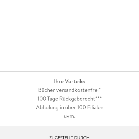
Achtung Spoiler - ist dass Harper knapp 100 Seiten vor Ende
(immerhin fast 600 Seiten), immer noch nicht entführt
wurde, wie der Klappentext sagt... Spoiler Ende. Das Ende hat
mich dann doch eher enttäuscht. Leider keine wirklich
bahnbrechenden Enthüllungen und Erklärungen auch
irgendwie nicht wirklich nachvollziehbar. Leider eher
langweilig und für mich kein Thriller... ich habe schon viel
besseres von der Autorin gelesen.
Ihre Vorteile:
Bücher versandkostenfrei*
100 Tage Rückgaberecht***
Abholung in über 100 Filialen
uvm.
ZUGESTELLT DURCH