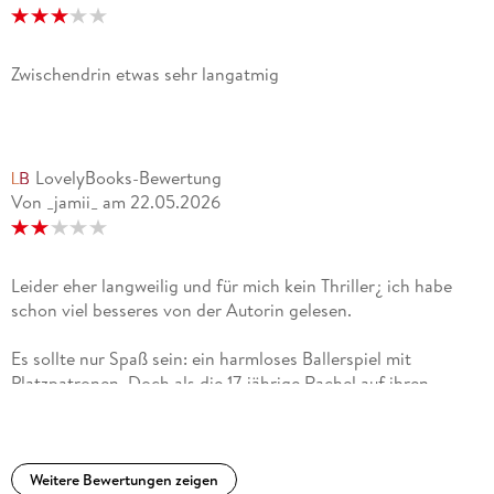
Zwischendrin etwas sehr langatmig
LovelyBooks-Bewertung
Von _jamii_
am
22.05.2026
Leider eher langweilig und für mich kein Thriller¿ ich habe
schon viel besseres von der Autorin gelesen.
Es sollte nur Spaß sein: ein harmloses Ballerspiel mit
Platzpatronen. Doch als die 17-jährige Rachel auf ihren
Halbbruder Luke schießt, wird dieser von einer tödlichen
Kugel getroffen. Zwar berichten zwei Mädchen später von
einem Schuss, der nicht aus Rachels Pistole gekommen sei,
doch der Fall kann nie ganz aufgeklärt werden. 20 Jahre
Weitere Bewertungen zeigen