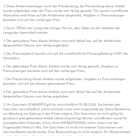
Diese Artikel unterliegen nicht der Preisbindung, die Preisbindung dieser Artikel
2
wurde aufgehoben oder der Preis wurde vom Verlag gesenkt. Die jeweils zutreffende
Alternative wird Ihnen auf der Artikelseite dargestellt. Angaben zu Preissenkungen
beziehen sich auf den vorherigen Preis.
Durch Öffnen der Leseprobe willigen Sie ein, dass Daten an den Anbieter der
3
Leseprobe übermittelt werden.
Der gebundene Preis dieses Artikels wird nach Ablauf des auf der Artikelseite
4
dargestellten Datums vom Verlag angehoben.
Der Preisvergleich bezieht sich auf die unverbindliche Preisempfehlung (UVP) des
5
Herstellers.
Der gebundene Preis dieses Artikels wurde vom Verlag gesenkt. Angaben zu
6
Preissenkungen beziehen sich auf den vorherigen Preis.
Die Preisbindung dieses Artikels wurde aufgehoben. Angaben zu Preissenkungen
7
beziehen sich auf den letzten gebundenen Preis.
Der gebundene Preis dieses Artikels wird nach Ablauf des auf der Artikelseite
8
dargestellten Datums vom Verlag angehoben.
Ihr Gutschein SOMMER13 gilt bis einschließlich 10.08.2026. Sie können den
12
Gutschein ausschließlich online einlösen unter www.hugendubel.de. Keine Bestellung
zur Abholung mit Zahlung in der Filiale möglich. Der Gutschein ist nicht gültig für
gesetzlich preisgebundene Artikel (deutschsprachige Bücher und eBooks) sowie für
preisgebundene Kalender, tolino shine (4016621130466), tolino select und das
Hugendubel Hörbuch Abo. Der Gutschein ist nicht mit anderen Gutscheinen und
Geschenkkarten kombinierbar. Eine Barauszahlung ist nicht möglich. Ein Weiterverkauf