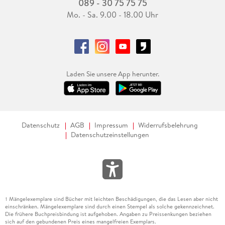
089 - 30 75 75 75
Mo. - Sa. 9.00 - 18.00 Uhr
Laden Sie unsere App herunter.
Datenschutz
AGB
Impressum
Widerrufsbelehrung
Datenschutzeinstellungen
Mängelexemplare sind Bücher mit leichten Beschädigungen, die das Lesen aber nicht
1
einschränken. Mängelexemplare sind durch einen Stempel als solche gekennzeichnet.
Die frühere Buchpreisbindung ist aufgehoben. Angaben zu Preissenkungen beziehen
sich auf den gebundenen Preis eines mangelfreien Exemplars.