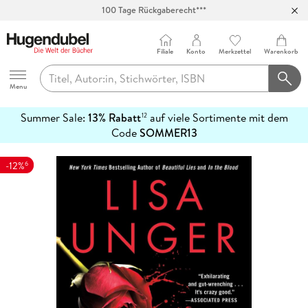
100 Tage Rückgaberecht***
Abholung in über 100 Filialen
Filiale
Konto
Merkzettel
Warenkorb
Hugendubel
Menu
Summer Sale:
13% Rabatt
auf viele Sortimente mit dem
12
mehr
Code
SOMMER13
erfahren
6
-12%