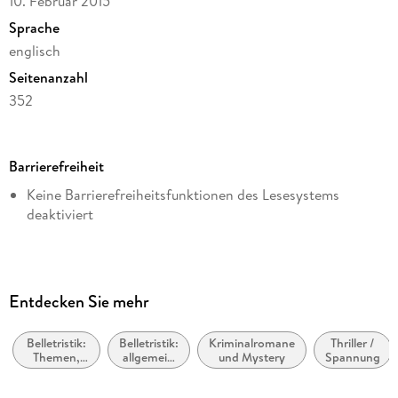
10. Februar 2015
Sprache
englisch
Seitenanzahl
352
Dateigröße
4,98 MB
Barrierefreiheit
Reihe
Keine Barrierefreiheitsfunktionen des Lesesystems
Gallery Books
deaktiviert
Autor/Autorin
Lisa Unger
Verlag/Hersteller
Entdecken Sie mehr
Simon + Schuster LLC
Kopierschutz
Belletristik:
Belletristik:
Kriminalromane
Thriller /
mit Adobe-DRM-Kopierschutz
Themen,
allgemein
und Mystery
Spannung
Stoffe,
und
Family Sharing
Motive:
literarisch,