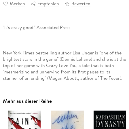
Merken
Empfehlen
Bewerten
New York Times bestselling author Lisa Unger is "one of the
brightest stars in the game" (Dennis Lehane) and she is at the
top of her game with Crazy Love You, a tale that is both
"mesmerizing and unnerving from its first pages to its
Mehr aus dieser Reihe
"The pages fly by as Ian, the most unreliable narrator since
Nick Dunne in Gone Girl leads us on a wild ride in this superb