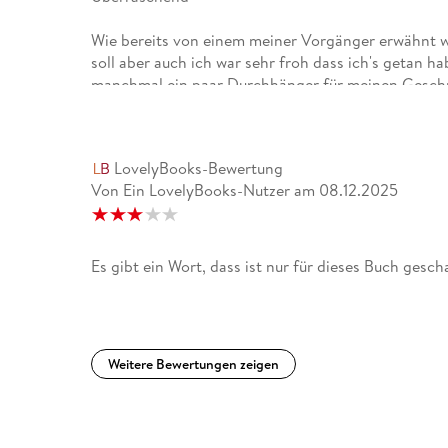
Wie bereits von einem meiner Vorgänger erwähnt wa
soll aber auch ich war sehr froh dass ich's getan h
manchmal ein paar Durchhänger für meinen Geschm
fand es spannend und zum nachdenken also alles e
LovelyBooks-Bewertung
Von Ein LovelyBooks-Nutzer
am
08.12.2025
Es gibt ein Wort, dass ist nur für dieses Buch gescha
Weitere Bewertungen zeigen