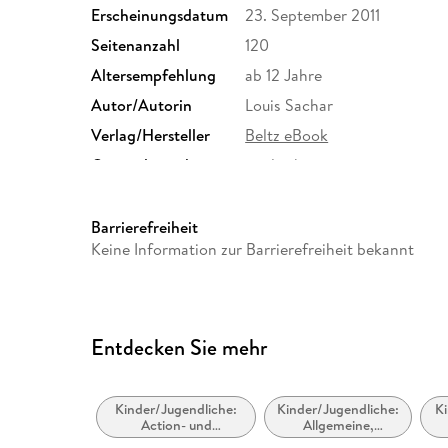
Erscheinungsdatum
23. September 2011
Seitenanzahl
120
Altersempfehlung
ab 12 Jahre
Autor/Autorin
Louis Sachar
Verlag/Hersteller
Beltz eBook
Originalsprache
englisch
Family Sharing
Ja
Dateiformat
EPUB
Barrierefreiheit
Keine Information zur Barrierefreiheit bekannt
Entdecken Sie mehr
Kinder/Jugendliche:
Kinder/Jugendliche:
Ki
Action- und
Allgemeine,
Abenteuergeschichten
moderne und