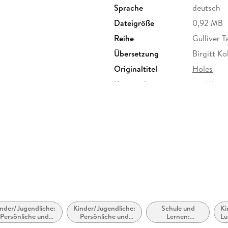
Sprache
deutsch
Dateigröße
0,92 MB
Reihe
Gulliver 
Übersetzung
Birgitt K
Originaltitel
Holes
Kopierschutz
mit Wasse
Produktart
EBOOK
ISBN
97834077
nder/Jugendliche:
Kinder/Jugendliche:
Schule und
Ki
Persönliche und
Persönliche und
Lernen:
Lu
soziale Themen:
soziale Themen:
Erstsprache: