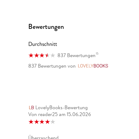
Schwedisch. Sie arbeitete als Übersetzerin im Bere
Aufenthalt in Südamerika ist sie heute als freie Über
Darmstadt.
Bewertungen
Wolf Erlbruch (1948 - 2022) war Kunstprofessor a
großen zeitgenössischen Bilderbuchkünstler.
Durchschnitt
15
837 Bewertungen
837 Bewertungen
von
LovelyBooks
LovelyBooks-Bewertung
Von reader25
am
15.06.2026
Überraschend