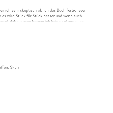
r ich sehr skeptisch ob ich das Buch fertig lesen
ab es wird Stück für Stück besser und wenn auch
ack dabei waren bereue ich keine Sekunde. Ich
rfüllt für meinen Geschmack.
ffen: Skurril