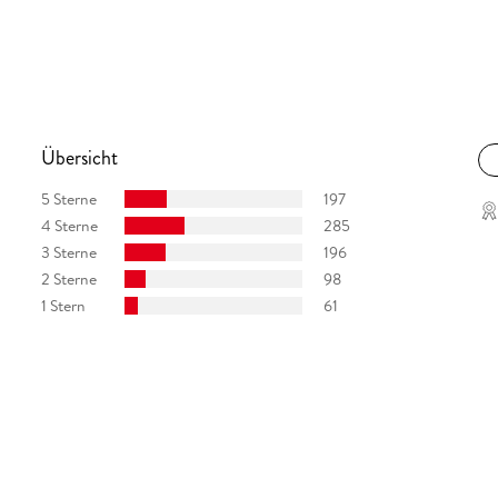
ich Entwicklungshilfe. Nach sechs Jahren
setzerin tätig und lebt mit ihrer Familie bei
n der Fachhochschule Wuppertal und einer der
Übersicht
5 Sterne
197
4 Sterne
285
3 Sterne
196
2 Sterne
98
1 Stern
61