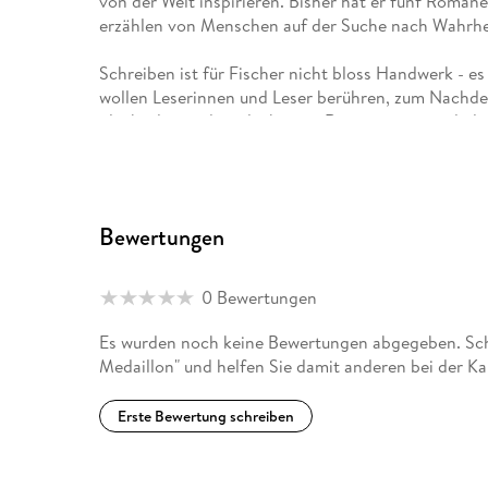
von der Welt inspirieren. Bisher hat er fünf Romane
erzählen von Menschen auf der Suche nach Wahrheit
Schreiben ist für Fischer nicht bloss Handwerk - es
wollen Leserinnen und Leser berühren, zum Nachden
glaubt daran, dass die besten Romane jene sind, die
noch lange im Herzen nachklingen. Auf www. autor-
seine Bücher erfahren.
Bewertungen
0 Bewertungen
Es wurden noch keine Bewertungen abgegeben. Schr
Medaillon" und helfen Sie damit anderen bei der K
Erste Bewertung schreiben