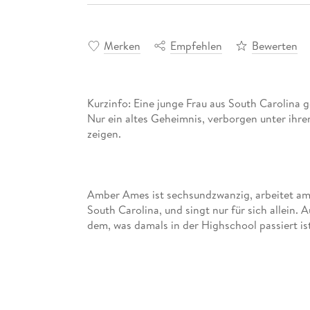
Merken
Empfehlen
Bewerten
Kurzinfo: Eine junge Frau aus South Carolina g
Nur ein altes Geheimnis, verborgen unter ihr
Amber Ames ist sechsundzwanzig, arbeitet am
South Carolina, und singt nur für sich allein.
Doch dann meldet ihre beste Freundin sie heim
Amber gewinnt. Plötzlich gehört ihr Leben nich
Stylistin, die sie verwandelt. Verträge, die sie