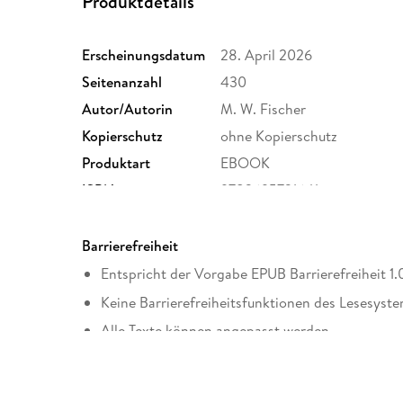
Produktdetails
Erscheinungsdatum
28. April 2026
Seitenanzahl
430
Autor/Autorin
M. W. Fischer
Kopierschutz
ohne Kopierschutz
Produktart
EBOOK
ISBN
9783695721641
Barrierefreiheit
Entspricht der Vorgabe EPUB Barrierefreiheit 1
Keine Barrierefreiheitsfunktionen des Lesesyste
Alle Texte können angepasst werden