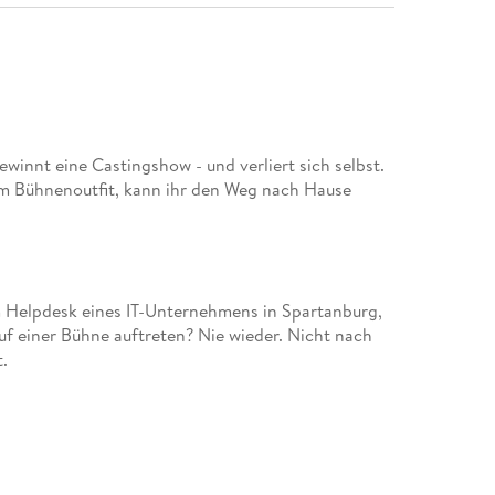
ewinnt eine Castingshow - und verliert sich selbst.
em Bühnenoutfit, kann ihr den Weg nach Hause
 Helpdesk eines IT-Unternehmens in Spartanburg,
 Auf einer Bühne auftreten? Nie wieder. Nicht nach
lich bei der Castingshow 'Famous in L. A.' an - und
t mehr ihr: Ein Manager, der sie antreibt. Eine
 binden. Und eine Welt, die von ihr verlangt, jemand