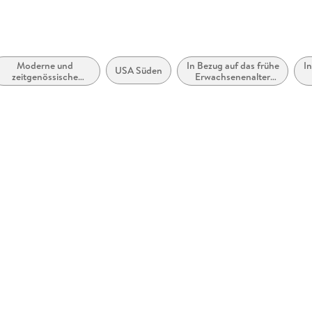
Moderne und
In Bezug auf das frühe
In
USA Süden
zeitgenössische
Erwachsenenalter
Belletristik: allgemein
(New Adult, Young
und literarisch
Adult)