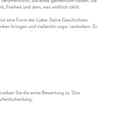
 veröffentlicht, die eines gemeinsam haben: Sie
, Freiheit und dem, was wirklich zählt.
 ist eine Form der Liebe. Seine Geschichten
ken bringen und vielleicht sogar verändern. Er
 man nicht einfach beiseitelegt, sondern die
martin-fischer. ch kannst du mehr über ihn und
eiben Sie die erste Bewertung zu "Das
aufentscheidung.