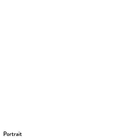
9783769362770
Herstelleradresse
Books on Demand GmbH, Überseering 33, 22297 Hamburg,
bod@bod.ch
Portrait