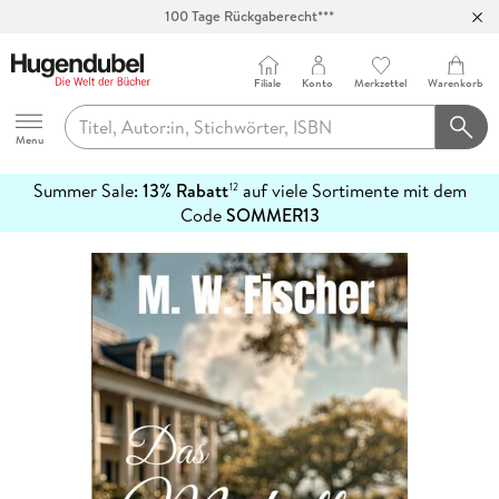
100 Tage Rückgaberecht***
Abholung in über 100 Filialen
Filiale
Konto
Merkzettel
Warenkorb
Hugendubel
Menu
Summer Sale:
13% Rabatt
auf viele Sortimente mit dem
12
mehr
Code
SOMMER13
erfahren