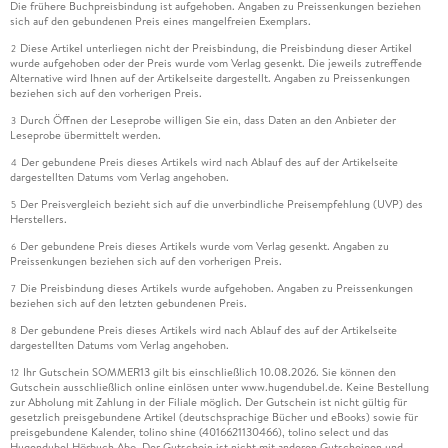
Die frühere Buchpreisbindung ist aufgehoben. Angaben zu Preissenkungen beziehen
sich auf den gebundenen Preis eines mangelfreien Exemplars.
Diese Artikel unterliegen nicht der Preisbindung, die Preisbindung dieser Artikel
2
wurde aufgehoben oder der Preis wurde vom Verlag gesenkt. Die jeweils zutreffende
Alternative wird Ihnen auf der Artikelseite dargestellt. Angaben zu Preissenkungen
beziehen sich auf den vorherigen Preis.
Durch Öffnen der Leseprobe willigen Sie ein, dass Daten an den Anbieter der
3
Leseprobe übermittelt werden.
Der gebundene Preis dieses Artikels wird nach Ablauf des auf der Artikelseite
4
dargestellten Datums vom Verlag angehoben.
Der Preisvergleich bezieht sich auf die unverbindliche Preisempfehlung (UVP) des
5
Herstellers.
Der gebundene Preis dieses Artikels wurde vom Verlag gesenkt. Angaben zu
6
Preissenkungen beziehen sich auf den vorherigen Preis.
Die Preisbindung dieses Artikels wurde aufgehoben. Angaben zu Preissenkungen
7
beziehen sich auf den letzten gebundenen Preis.
Der gebundene Preis dieses Artikels wird nach Ablauf des auf der Artikelseite
8
dargestellten Datums vom Verlag angehoben.
Ihr Gutschein SOMMER13 gilt bis einschließlich 10.08.2026. Sie können den
12
Gutschein ausschließlich online einlösen unter www.hugendubel.de. Keine Bestellung
zur Abholung mit Zahlung in der Filiale möglich. Der Gutschein ist nicht gültig für
gesetzlich preisgebundene Artikel (deutschsprachige Bücher und eBooks) sowie für
preisgebundene Kalender, tolino shine (4016621130466), tolino select und das
Hugendubel Hörbuch Abo. Der Gutschein ist nicht mit anderen Gutscheinen und