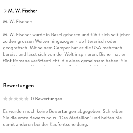
M. W. Fischer
M. W. Fischer:
M. W. Fischer wurde in Basel geboren und fühlt sich seit jeher
zu den grossen Weiten hingezogen - ob literarisch oder
geografisch. Mit seinem Camper hat er die USA mehrfach
bereist und lässt sich von der Welt inspirieren. Bisher hat er
fünf Romane veröffentlicht, die eines gemeinsam haben: Sie
erzählen von Menschen auf der Suche nach Wahrheit,
Freiheit und dem, was wirklich zählt.
Bewertungen
Schreiben ist für Fischer nicht bloss Handwerk - es ist eine
Form der Liebe. Seine Geschichten wollen Leserinnen und
0 Bewertungen
Leser berühren, zum Nachdenken bringen und vielleicht
sogar verändern. Er glaubt daran, dass die besten Romane
Es wurden noch keine Bewertungen abgegeben. Schreiben
jene sind, die man nicht einfach beiseitelegt, sondern die
Sie die erste Bewertung zu "Das Medaillon" und helfen Sie
noch lange im Herzen nachklingen. Auf www. autor-martin-
damit anderen bei der Kaufentscheidung.
fischer. ch kannst du mehr über ihn und seine Bücher
erfahren.