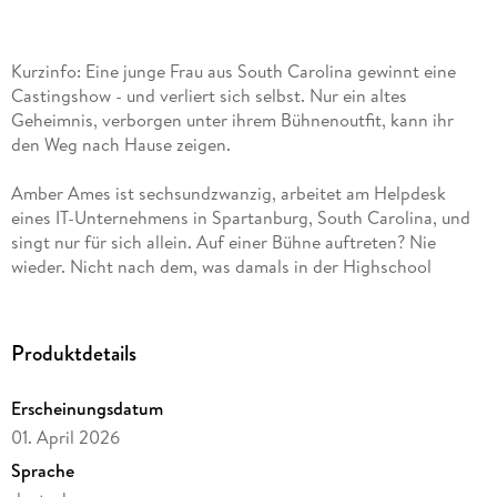
Kurzinfo: Eine junge Frau aus South Carolina gewinnt eine
Castingshow - und verliert sich selbst. Nur ein altes
Geheimnis, verborgen unter ihrem Bühnenoutfit, kann ihr
den Weg nach Hause zeigen.
Amber Ames ist sechsundzwanzig, arbeitet am Helpdesk
eines IT-Unternehmens in Spartanburg, South Carolina, und
singt nur für sich allein. Auf einer Bühne auftreten? Nie
wieder. Nicht nach dem, was damals in der Highschool
passiert ist.
Doch dann meldet ihre beste Freundin sie heimlich bei der
Castingshow 'Famous in L. A.' an - und Amber gewinnt.
Produktdetails
Plötzlich gehört ihr Leben nicht mehr ihr: Ein Manager, der
sie antreibt. Eine Stylistin, die sie verwandelt. Verträge, die
Erscheinungsdatum
sie binden. Und eine Welt, die von ihr verlangt, jemand
01. April 2026
anderes zu sein.
Inmitten von Scheinwerfern, Partys und falschen
Sprache
Versprechen trägt Amber unter ihrem Bühnenoutfit das