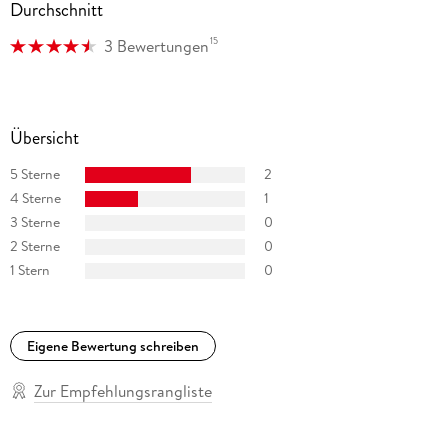
Durchschnitt
in sieben Sprachen übersetzt. Auf Instagram und TikTok ist
sie unter @marienie. schreibt zu finden.
15
3 Bewertungen
Übersicht
5 Sterne
2
4 Sterne
1
3 Sterne
0
2 Sterne
0
1 Stern
0
Eigene Bewertung schreiben
Zur Empfehlungsrangliste