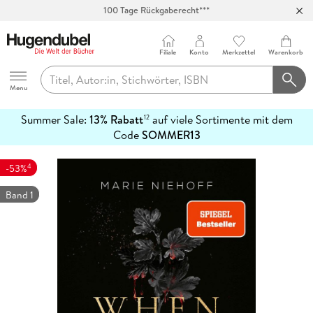
100 Tage Rückgaberecht***
Abholung in über 100 Filialen
Filiale
Konto
Merkzettel
Warenkorb
Hugendubel
Menu
Summer Sale:
13% Rabatt
auf viele Sortimente mit dem
12
mehr
Code
SOMMER13
erfahren
4
-53%
Band 1