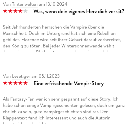
Von
Tintenwelten
am
13.10.2024
Was, wenn dein eigenes Herz dich verrät?
Seit Jahrhunderten herrschen die Vampire über die
Menschheit. Doch im Untergrund hat sich eine Rebellion
gebildet. Florence wird seit ihrer Geburt darauf vorbereitet,
den König zu töten. Bei jeder Wintersonnenwende wählt
dieser eine neue Blutbraut aus, von der er sich ein Jahr
nähren wird. Dieses Mal soll Florence dafür sorgen, dass er
sich für sie entscheidet. Sie soll seinen Palast infiltrieren, sein
Vertrauen gewinnen und letztendlich sein Leben beenden.
Von
Lesetiger
am
05.11.2023
Doch was, wenn ihr eigenes Herz sie verrät?
Eine erfrischende Vampir-Story
Es handelt sich hierbei um den Auftakt einer Dilogie im
Bereich Romantasy, in der es auch ganz schön spicy zugeht.
Als Fantasy-Fan war ich sehr gespannt auf diese Story. Ich
Spannend finde ich, dass das Ganze in einer modernen Welt
habe schon einige Vampirgeschichten gelesen, doch um ganz
spielt, es gibt Handys, Laptops usw. Insgesamt ist es ein
ehrlich zu sein, gute Vampirgeschichten sind rar. Den
ziemlich interessantes Szenario: Vampire als Herrscher/
Klappentext fand ich interessant und auch die Autorin
Oberschicht, die Menschen hingegen als Unterschicht, eher
kannte ich noch nicht.
verarmt und abhängig von der Gunst der Vampire. Rebellen,