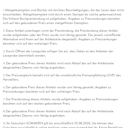
Mängelexemplare sind Bücher mit leichten Beschädigungen, die das Lesen aber nicht
1
einschränken. Mängelexemplare sind durch einen Stempel als solche gekennzeichnet.
Die frühere Buchpreisbindung ist aufgehoben. Angaben zu Preissenkungen beziehen
sich auf den gebundenen Preis eines mangelfreien Exemplars.
Diese Artikel unterliegen nicht der Preisbindung, die Preisbindung dieser Artikel
2
wurde aufgehoben oder der Preis wurde vom Verlag gesenkt. Die jeweils zutreffende
Alternative wird Ihnen auf der Artikelseite dargestellt. Angaben zu Preissenkungen
beziehen sich auf den vorherigen Preis.
Durch Öffnen der Leseprobe willigen Sie ein, dass Daten an den Anbieter der
3
Leseprobe übermittelt werden.
Der gebundene Preis dieses Artikels wird nach Ablauf des auf der Artikelseite
4
dargestellten Datums vom Verlag angehoben.
Der Preisvergleich bezieht sich auf die unverbindliche Preisempfehlung (UVP) des
5
Herstellers.
Der gebundene Preis dieses Artikels wurde vom Verlag gesenkt. Angaben zu
6
Preissenkungen beziehen sich auf den vorherigen Preis.
Die Preisbindung dieses Artikels wurde aufgehoben. Angaben zu Preissenkungen
7
beziehen sich auf den letzten gebundenen Preis.
Der gebundene Preis dieses Artikels wird nach Ablauf des auf der Artikelseite
8
dargestellten Datums vom Verlag angehoben.
Ihr Gutschein SOMMER13 gilt bis einschließlich 10.08.2026. Sie können den
12
Gutschein ausschließlich online einlösen unter www.hugendubel.de. Keine Bestellung