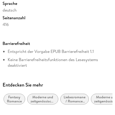
Sprache
deutsch
Seitenanzahl
416
Dateigröße
2,37 MB
Barrierefreiheit
Reihe
Entspricht der Vorgabe EPUB Barrierefreiheit 1.1
Vampire Royals, 1
Keine Barrierefreiheitsfunktionen des Lesesystems
Autor/Autorin
deaktiviert
Marie Niehoff
Navigierbares Inhaltsverzeichnis
Verlag/Hersteller
Logische Lesereihenfolge eingehalten
Rowohlt eBooks
Entdecken Sie mehr
Seitenzahlen entsprechen der gedruckten Ausgabe
Kopierschutz
mit Wasserzeichen versehen
Fantasy
Moderne und
Liebesromane
Moderne un
Hoher Farbkontrast für bessere Lesbarkeit
Romance
zeitgenössische
/ Romance:
zeitgenössis
Family Sharing
Belletristik:
Romantasy,
Liebesromane
Navigation über vorherige/nächste Abschnitte möglich
allgemein und
paranormal
Romance
Ja
literarisch
ARIA-Rollen vorhanden