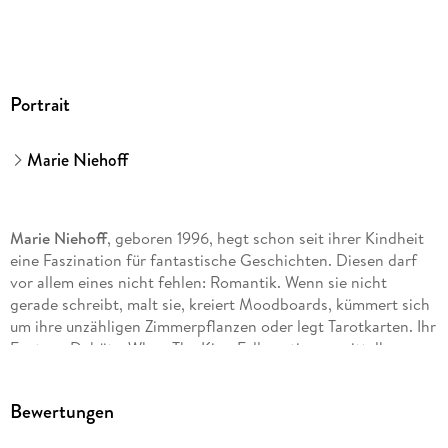
Portrait
Marie Niehoff
Marie Niehoff
, geboren 1996, hegt schon seit ihrer Kindheit
eine Faszination für fantastische Geschichten. Diesen darf
vor allem eines nicht fehlen: Romantik. Wenn sie nicht
gerade schreibt, malt sie, kreiert Moodboards, kümmert sich
um ihre unzähligen Zimmerpflanzen oder legt Tarotkarten. Ihr
Fantasy-Debüt, «When The King Falls», stieg unmittelbar
nach Erscheinen auf die SPIEGEL-Bestsellerliste ein. Band 2,
«The Queen Will Rise», erreichte sogar Platz 1. Auch «Burning
Bewertungen
Crown», der erste Band ihrer neuen Dragonbound-Trilogie, ist
ein Spiegel-Nr. 1-Bestseller. Ihre Bücher wurden mittlerweile