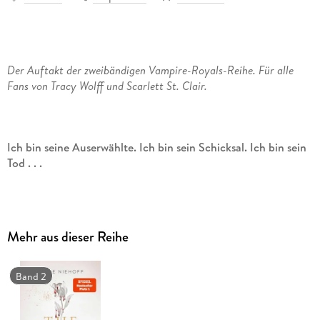
Der Auftakt der zweibändigen Vampire-Royals-Reihe. Für alle
Fans von Tracy Wolff und Scarlett St. Clair.
Ich bin seine Auserwählte. Ich bin sein Schicksal. Ich bin sein
Tod . . .
London, Gegenwart. Seit Jahrhunderten herrschen die
Vampire mit harter Hand über die Menschheit. Doch im
Mehr aus dieser Reihe
Untergrund hat sich eine Rebellion gebildet. Eine Gruppe von
Menschen, die nicht länger bereit ist, diese Unterdrückung
hinzunehmen. Auch Florence ist Teil des Widerstands und
Band 2
wurde von Geburt an auf ihre bevorstehende Aufgabe
vorbereitet. Mit ihr hat die Rebellion erstmals die Chance,
eine Attentäterin ins Crimson Heart, das Schloss des