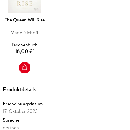
eigenes Herz verrät sie . . .
Nominiert für den TikTok Book Award in der Kategorie
#BookTok Community Buch des Jahres 2024 (Shortlist)
The Queen Will Rise
Marie Niehoff
Taschenbuch
16,00 €
*
Produktdetails
Erscheinungsdatum
17. Oktober 2023
Sprache
deutsch