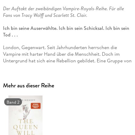
Der Auftakt der zweibändigen Vampire-Royals-Reihe. Für alle
Fans von Tracy Wolff und Scarlett St. Clair.
Ich bin seine Auserwählte. Ich bin sein Schicksal. Ich bin sein
Tod . . .
London, Gegenwart. Seit Jahrhunderten herrschen die
Vampire mit harter Hand über die Menschheit. Doch im
Untergrund hat sich eine Rebellion gebildet. Eine Gruppe von
Menschen, die nicht länger bereit ist, diese Unterdrückung
hinzunehmen. Auch Florence ist Teil des Widerstands und
wurde von Geburt an auf ihre bevorstehende Aufgabe
Mehr aus dieser Reihe
vorbereitet. Mit ihr hat die Rebellion erstmals die Chance,
eine Attentäterin ins Crimson Heart, das Schloss des
Vampirkönigs, einzuschleusen. An jeder Wintersonnenwende
Band 2
wählt der König eine neue Blutbraut aus, von der er sich
nähren wird. Und dieses Jahr gehört Florence zu den
Kandidatinnen. Sie soll ihn dazu bringen, sich für sie zu
entscheiden, sie zu begehren, ihr zu vertrauen. Und sie wird
all das gegen ihn benutzen, um ihn zu töten. Es sei denn, ihr