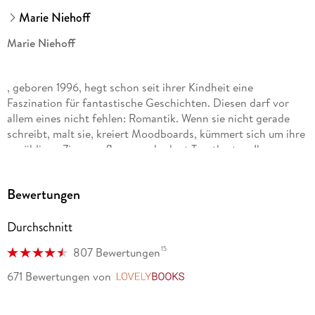
Marie Niehoff
Marie Niehoff
, geboren 1996, hegt schon seit ihrer Kindheit eine
Faszination für fantastische Geschichten. Diesen darf vor
allem eines nicht fehlen: Romantik. Wenn sie nicht gerade
schreibt, malt sie, kreiert Moodboards, kümmert sich um ihre
unzähligen Zimmerpflanzen oder legt Tarotkarten. Ihr
Fantasy-Debüt, «When The King Falls», stieg unmittelbar
nach Erscheinen auf die SPIEGEL-Bestsellerliste ein. Band 2,
Bewertungen
«The Queen Will Rise», erreichte sogar Platz 1. Auch «Burning
Crown», der erste Band ihrer neuen Dragonbound-Trilogie, ist
Durchschnitt
ein Spiegel-Nr. 1-Bestseller. Ihre Bücher wurden mittlerweile
in sieben Sprachen übersetzt. Auf Instagram und TikTok ist
15
807 Bewertungen
sie unter @marienie. schreibt zu finden.
671 Bewertungen
von
LovelyBooks