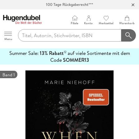
100 Tage Rückgaberecht***
Abholung in über 100 Filialen
Filiale
Konto
Merkzettel
Warenkorb
Hugendubel
Menu
Summer Sale:
13% Rabatt
auf viele Sortimente mit dem
12
mehr
Code
SOMMER13
erfahren
Band 1