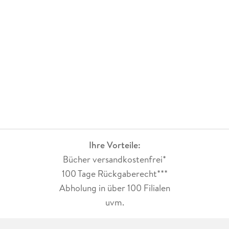
Spaltung zwischen Menschen und Vampiren wirkte
faszinierend und detailreich. Auch die Nebencharaktere
haben der Geschichte zusätzliche Tiefe verliehen. Intrigen,
Geheimnisse und moralische Konflikte sorgen dafür, dass die
Handlung nie langweilig wird. Immer wieder gab es Momente,
in denen ich überrascht wurde oder unbedingt wissen musste,
wie es weitergeht.Und dann dieses Ende! Der Cliffhanger hat
mich komplett sprachlos zurückgelassen und ich brauchte
sofort Band zwei. Genau so muss ein Reihenauftakt
enden.Für mich ist When The King Falls ein absolutes
Highlight für alle Fans von Vampirromanen, Enemies-to-
Lovers und emotionaler Romantasy. Spannend,
atmosphärisch und voller Gefühl - eine ganz klare
Ihre Vorteile:
Leseempfehlung!
Bücher versandkostenfrei*
100 Tage Rückgaberecht***
Abholung in über 100 Filialen
uvm.