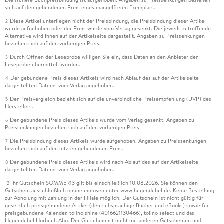
Die frühere Buchpreisbindung ist aufgehoben. Angaben zu Preissenkungen beziehen
sich auf den gebundenen Preis eines mangelfreien Exemplars.
Diese Artikel unterliegen nicht der Preisbindung, die Preisbindung dieser Artikel
2
wurde aufgehoben oder der Preis wurde vom Verlag gesenkt. Die jeweils zutreffende
Alternative wird Ihnen auf der Artikelseite dargestellt. Angaben zu Preissenkungen
beziehen sich auf den vorherigen Preis.
Durch Öffnen der Leseprobe willigen Sie ein, dass Daten an den Anbieter der
3
Leseprobe übermittelt werden.
Der gebundene Preis dieses Artikels wird nach Ablauf des auf der Artikelseite
4
dargestellten Datums vom Verlag angehoben.
Der Preisvergleich bezieht sich auf die unverbindliche Preisempfehlung (UVP) des
5
Herstellers.
Der gebundene Preis dieses Artikels wurde vom Verlag gesenkt. Angaben zu
6
Preissenkungen beziehen sich auf den vorherigen Preis.
Die Preisbindung dieses Artikels wurde aufgehoben. Angaben zu Preissenkungen
7
beziehen sich auf den letzten gebundenen Preis.
Der gebundene Preis dieses Artikels wird nach Ablauf des auf der Artikelseite
8
dargestellten Datums vom Verlag angehoben.
Ihr Gutschein SOMMER13 gilt bis einschließlich 10.08.2026. Sie können den
12
Gutschein ausschließlich online einlösen unter www.hugendubel.de. Keine Bestellung
zur Abholung mit Zahlung in der Filiale möglich. Der Gutschein ist nicht gültig für
gesetzlich preisgebundene Artikel (deutschsprachige Bücher und eBooks) sowie für
preisgebundene Kalender, tolino shine (4016621130466), tolino select und das
Hugendubel Hörbuch Abo. Der Gutschein ist nicht mit anderen Gutscheinen und