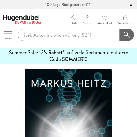
100 Tage Rückgaberecht***
Abholung in über 100 Filialen
Filiale
Konto
Merkzettel
Warenkorb
Hugendubel
Menu
Summer Sale:
13% Rabatt
auf viele Sortimente mit dem
12
mehr
Code
SOMMER13
erfahren