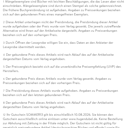
Mängelexemplare sind Bücher mit leichten Beschädigungen, die das Lesen aber nicht
1
einschränken. Mängelexemplare sind durch einen Stempel als solche gekennzeichnet.
Die frühere Buchpreisbindung ist aufgehoben. Angaben zu Preissenkungen beziehen
sich auf den gebundenen Preis eines mangelfreien Exemplars.
Diese Artikel unterliegen nicht der Preisbindung, die Preisbindung dieser Artikel
2
wurde aufgehoben oder der Preis wurde vom Verlag gesenkt. Die jeweils zutreffende
Alternative wird Ihnen auf der Artikelseite dargestellt. Angaben zu Preissenkungen
beziehen sich auf den vorherigen Preis.
Durch Öffnen der Leseprobe willigen Sie ein, dass Daten an den Anbieter der
3
Leseprobe übermittelt werden.
Der gebundene Preis dieses Artikels wird nach Ablauf des auf der Artikelseite
4
dargestellten Datums vom Verlag angehoben.
Der Preisvergleich bezieht sich auf die unverbindliche Preisempfehlung (UVP) des
5
Herstellers.
Der gebundene Preis dieses Artikels wurde vom Verlag gesenkt. Angaben zu
6
Preissenkungen beziehen sich auf den vorherigen Preis.
Die Preisbindung dieses Artikels wurde aufgehoben. Angaben zu Preissenkungen
7
beziehen sich auf den letzten gebundenen Preis.
Der gebundene Preis dieses Artikels wird nach Ablauf des auf der Artikelseite
8
dargestellten Datums vom Verlag angehoben.
Ihr Gutschein SOMMER13 gilt bis einschließlich 10.08.2026. Sie können den
12
Gutschein ausschließlich online einlösen unter www.hugendubel.de. Keine Bestellung
zur Abholung mit Zahlung in der Filiale möglich. Der Gutschein ist nicht gültig für
gesetzlich preisgebundene Artikel (deutschsprachige Bücher und eBooks) sowie für