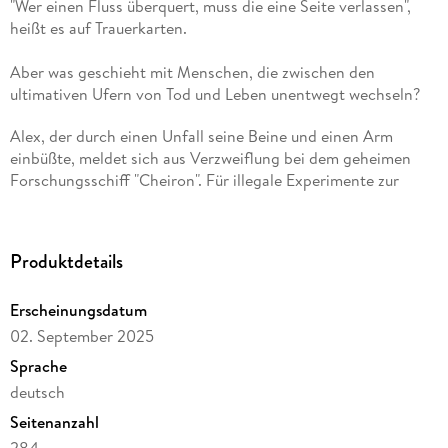
"Wer einen Fluss überquert, muss die eine Seite verlassen",
Aber was geschieht mit Menschen, die zwischen den
ultimativen Ufern von Tod und Leben unentwegt wechseln?
Alex, der durch einen Unfall seine Beine und einen Arm
einbüßte, meldet sich aus Verzweiflung bei dem geheimen
Forschungsschiff "Cheiron". Für illegale Experimente zur
Aber schon die Fahrt mit dem Zubringerboot wird zu einem
Produktdetails
Horrortrip für ihn und Probandin Lilou, die vor Jahren ihr
Augenlicht verloren hat: Schreie, zuckende Leichensäcke und
Erscheinungsdatum
Unerklärliches inmitten eines Sturms lassen Alex und Lilou an
02. September 2025
Sprache
deutsch
Seitenanzahl
An Bord der "Cheiron" erfahren sie, dass die Forschungen
einen gravierenden Haken haben: Um Fortschritte zu
284