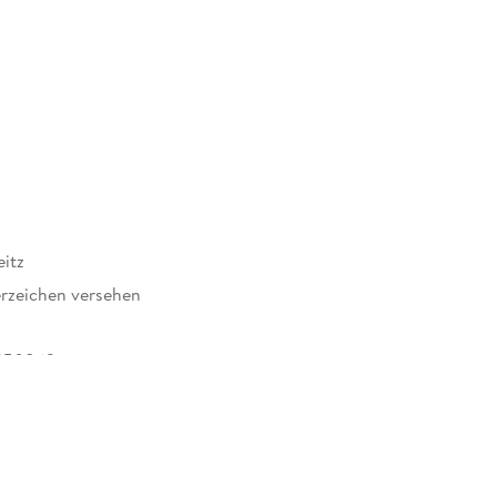
itz
rzeichen versehen
950862