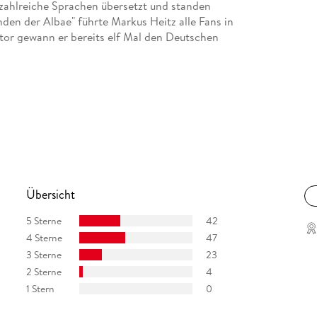
zahlreiche Sprachen übersetzt und standen
nden der Albae" führte Markus Heitz alle Fans in
utor gewann er bereits elf Mal den Deutschen
Übersicht
5 Sterne
42
4 Sterne
47
3 Sterne
23
2 Sterne
4
1 Stern
0