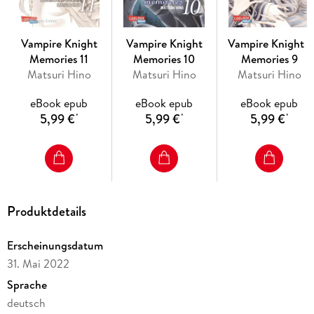
unveröffentlichten Zusatzkapiteln und neuen Erzählungen
aus der Welt von Kaname, Yuki & Zero.
Vampire Knight
Vampire Knight
Vampire Knight -
Memories 11
Memories 10
Memories 9
Matsuri Hino
Matsuri Hino
Matsuri Hino
eBook epub
eBook epub
eBook epub
5,99 €
5,99 €
5,99 €
*
*
*
Produktdetails
Erscheinungsdatum
31. Mai 2022
Sprache
deutsch