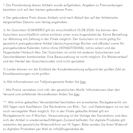
Die Preisbindung dieses Artikels wurde aufgehoben. Angaben zu Preissenkungen
7
beziehen sich auf den letzten gebundenen Preis.
Der gebundene Preis dieses Artikels wird nach Ablauf des auf der Artikelseite
8
dargestellten Datums vom Verlag angehoben.
Ihr Gutschein SOMMER13 gilt bis einschließlich 10.08.2026. Sie können den
12
Gutschein ausschließlich online einlösen unter www.hugendubel.de. Keine Bestellung
zur Abholung mit Zahlung in der Filiale möglich. Der Gutschein ist nicht gültig für
gesetzlich preisgebundene Artikel (deutschsprachige Bücher und eBooks) sowie für
preisgebundene Kalender, tolino shine (4016621130466), tolino select und das
Hugendubel Hörbuch Abo. Der Gutschein ist nicht mit anderen Gutscheinen und
Geschenkkarten kombinierbar. Eine Barauszahlung ist nicht möglich. Ein Weiterverkauf
und der Handel des Gutscheincodes sind nicht gestattet.
Leider können wir die Echtheit der Kundenbewertung aufgrund der großen Zahl an
15
Einzelbewertungen nicht prüfen.
Alle Informationen zur Tiefpreisgarantie finden Sie
hier
16
Alle Preise verstehen sich inkl. der gesetzlichen MwSt. Informationen über den
*
Versand und anfallende Versandkosten finden Sie
hier
Alle online gekauften Versandartikel beinhalten ein erweitertes Rückgaberecht von
***
100 Tagen nach Kaufdatum. Die Rücknahme von Bild-, Ton- und Datenträgern ist nur bei
noch versiegelter Ware möglich. Für in der Filiale gekaufte Artikel gilt ein
Rückgaberecht von 4 Wochen. Voraussetzung ist die Vorlage des Kassenbons und dass
sich der Artikel in wiederverkaufsfähigem Zustand befindet. Für digitale Produkte gilt
weiterhin die gesetzliche Widerrufsfrist von 14 Tagen. Bitte senden Sie Ihren Widerruf
zu digitalen Produkten per Mail an info@hugendubel.de.