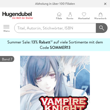
Abholung in über 100 Filialen
Filiale
Konto
Merkzettel
Warenkorb
Hugendubel
Menu
Summer Sale:
13% Rabatt
auf viele Sortimente mit dem
12
mehr
Code
SOMMER13
erfahren
Band 7