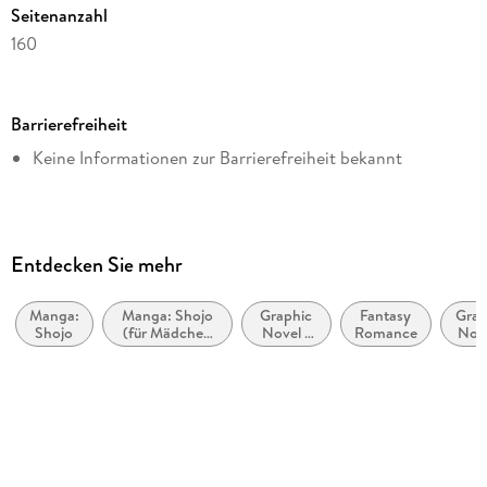
Seitenanzahl
160
Dateigröße
67,17 MB
Barrierefreiheit
Altersempfehlung
Keine Informationen zur Barrierefreiheit bekannt
von 10 bis 99 Jahren
Reihe
Vampire Knight - Memories, 7
Autor/Autorin
Entdecken Sie mehr
Matsuri Hino
Manga:
Manga: Shojo
Graphic
Fantasy
Grap
Übersetzung
Shojo
(für Mädchen
Novel /
Romance
Nove
Luise Steggewentz
im
Comic /
Comi
Teeangeraalter)
Manga:
Man
Verlag/Hersteller
Romanze
Fant
Esot
Carlsen Manga
Originalsprache
japanisch