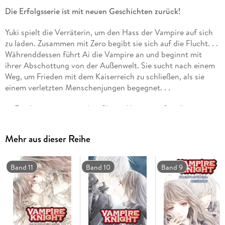
Die Erfolgsserie ist mit neuen Geschichten zurück!
Yuki spielt die Verräterin, um den Hass der Vampire auf sich
zu laden. Zusammen mit Zero begibt sie sich auf die Flucht. . .
Währenddessen führt Ai die Vampire an und beginnt mit
ihrer Abschottung von der Außenwelt. Sie sucht nach einem
Weg, um Frieden mit dem Kaiserreich zu schließen, als sie
einem verletzten Menschenjungen begegnet. . .
Ein düster-romantisches Shojo-Abenteuer für alle
Leser*innen ab 10 Jahren
Das spannende Sequel zum Manga-Klassiker "Vampire
Mehr aus dieser Reihe
Knight"
Abgeschlossen in 11 Bänden
Band 11
Band 10
Band 9
Dies ist Band 7 der Serie.
Die lang ersehnte Fortsetzung der beliebten Vampir-
Romanze - Ein Muss für alle Fans der Reihe! Mit bisher