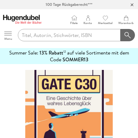
100 Tage Rückgaberecht***
Abholung in über 100 Filialen
Filiale
Konto
Merkzettel
Warenkorb
Hugendubel
Menu
Summer Sale:
13% Rabatt
auf viele Sortimente mit dem
12
mehr
Code
SOMMER13
erfahren