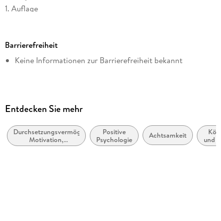
1. Auflage
Seitenanzahl
240
Barrierefreiheit
Dateigröße
Keine Informationen zur Barrierefreiheit bekannt
1,32 MB
Reihe
Dein Erfolg
Autor/Autorin
Entdecken Sie mehr
Matthew Mockridge
Durchsetzungsvermögen,
Positive
Kör
Verlag/Hersteller
Achtsamkeit
Motivation,
Psychologie
und G
GABAL Verlag
Selbstwertgefühl und
Geda
positive geistige
un
Originalsprache
Einstellung
Meth
deutsch
Kopierschutz
mit Wasserzeichen versehen
Family Sharing