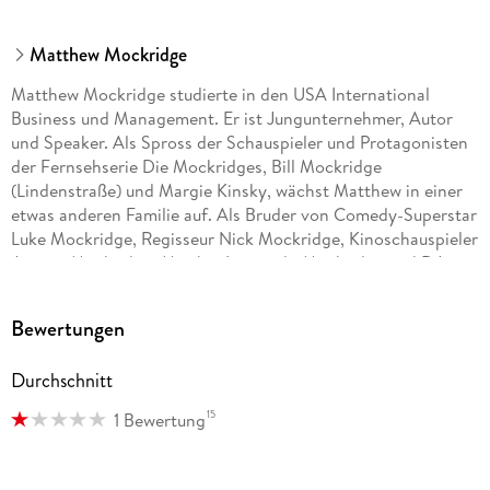
Matthew Mockridge
Matthew Mockridge studierte in den USA International
Business und Management. Er ist Jungunternehmer, Autor
und Speaker. Als Spross der Schauspieler und Protagonisten
der Fernsehserie Die Mockridges, Bill Mockridge
(Lindenstraße) und Margie Kinsky, wächst Matthew in einer
etwas anderen Familie auf. Als Bruder von Comedy-Superstar
Luke Mockridge, Regisseur Nick Mockridge, Kinoschauspieler
Jeremy Mockridge, Musiker Leonardo Mockridge und DJ
Liam Mockridge landete Matthew natürlich auch im
Unterhaltungsgeschäft. Mit seiner revolutionären Event-Idee
Bewertungen
NEONSPLASH - Paint-Party® platzierte er einen
internationalen Party-Super-Hit, der schon in über 60
Durchschnitt
Städten mehrere Hunderttausend Gäste begeisterte. Der
Jungunternehmer wurde damit in der internationalen Live-
15
1 Bewertung
Entertainment-Szene über Nacht berühmt. Sein erstes Buch
Dein nächstes großes Ding stand monatelang auf der
Bestseller-Liste des Manager Magazins.