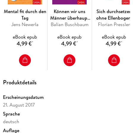
Miteinander - Matthew Mockridge zeigt, warum wir häufig
Gefahr laufen, unsere wahren, inneren Ziele aus den Augen zu
Mental fit durch den
Können wir uns
Sich durchsetzen
verlieren und wie es uns stattdessen gelingt, wirklich
Tag
Männer überhaupt
ohne Ellenbogen:
glücklich und im Einklang mit uns selbst zu leben.
Jens Newerla
Balian Buschbaum
noch leisten?
Florian Pressler
Eine
Schlüsselkompeten
eBook epub
eBook epub
eBook epub
der neuen
4,99 €
4,99 €
4,99 €
*
*
*
Arbeitswelt
Produktdetails
Erscheinungsdatum
21. August 2017
Sprache
deutsch
Auflage