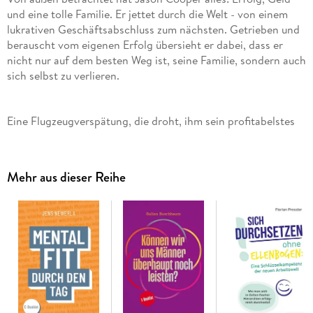
und eine tolle Familie. Er jettet durch die Welt - von einem
lukrativen Geschäftsabschluss zum nächsten. Getrieben und
berauscht vom eigenen Erfolg übersieht er dabei, dass er
nicht nur auf dem besten Weg ist, seine Familie, sondern auch
sich selbst zu verlieren.
Eine Flugzeugverspätung, die droht, ihm sein profitabelstes
Geschäft und damit seine Karriere zu zerstören, wird zur
größten Chance seines Lebens: Am Gate C30 des Istanbuler
Flughafens trifft er im Laufe der sieben Stunden, die ihm
Mehr aus dieser Reihe
geschenkt werden, auf sieben sehr unterschiedliche
Menschen. Sie öffnen ihm nach und nach die Augen für das,
worauf es im Leben wirklich ankommt.
In eine spannende Story verpackt gibt Matthew Mockridge
wertvolle Denkanstöße und praktische Tipps für ein erfülltes
und glückliches Leben. Ob Achtsamkeit oder Gesundheit, ob
persönliches Wachstum oder ein respekt- und liebevolles