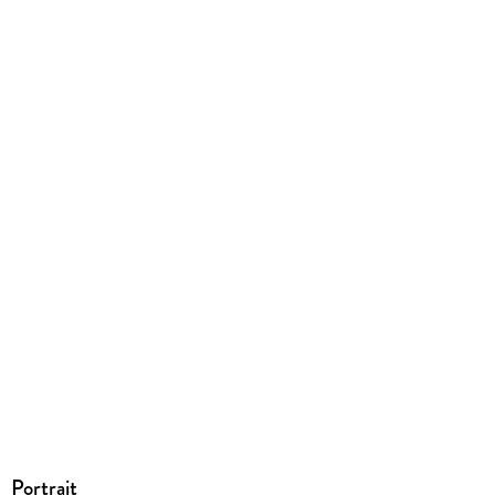
Ja
Produktart
EBOOK
Dateiformat
EPUB
ISBN
9783956235238
Portrait