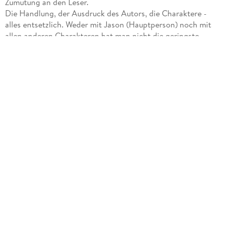
Zumutung an den Leser.
Die Handlung, der Ausdruck des Autors, die Charaktere -
alles entsetzlich. Weder mit Jason (Hauptperson) noch mit
allen anderen Charakteren hat man nicht die geringste
Chance warm zu werden. Der Auto schafft es auf noch nie
dagewesene Weise eine Geschichte so flach wie das Land zu
kreieren. Ein Buch für die Mülltonne, das zu Recht das
Prädikat "unterirdisch" verdient.
Nicht nur Logikfehler sind im Buch vorhanden, sondern
Szenen und Wendungen, die so dermaßen an den Haaren
herbei gezogen scheinen, dass man es gerne zur Seite legt.
Nach der schmerzvollen Lektüre bleibt die Frage, wie so
etwas überhaupt den Weg in die Bücherregale findet.
Wenn man anfangs noch denkt: okay, die Begegnungen und
Dialoge sind nicht realistisch, aber abwarten, es läuft
bestimmt auf etwas Plausibles hinaus so erfährt man gegen
Ende hin, dass Jason wie ein Geistesgestörter handelt. Auf
den verspäteten Anschlussflug wartend, sitzt der
erfolgreiche Topmanager Jason für einige Stunden am
Flughafen fest. Seine Tickets und Geldbörse hat er verloren,
sucht jedoch nicht danach und kümmert sich auch nicht