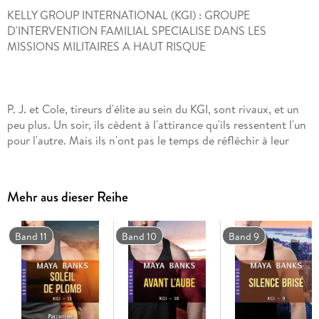
KELLY GROUP INTERNATIONAL (KGI) : GROUPE
D'INTERVENTION FAMILIAL SPECIALISE DANS LES
P. J. et Cole, tireurs d'élite au sein du KGI, sont rivaux, et un
peu plus. Un soir, ils cèdent à l'attirance qu'ils ressentent l'un
pour l'autre. Mais ils n'ont pas le temps de réfléchir à leur
relation : dès le lendemain, le KGI envoie P. J. dans une
mission qui tourne au cauchemar. Survivant de justesse à une
expérience traumatisante, la tireuse d'élite quitte le groupe et
Mehr aus dieser Reihe
disparaît pour s'engager sur la voie de la vengeance. Elle
ignore que Cole est prêt à la suivre où qu'elle aille, même
dans les plus ténèbres les plus profondes. Même au péril de
Band 11
Band 10
Band 9