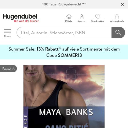
100 Tage Rückgaberecht***
Abholung in über 100 Filialen
Filiale
Konto
Merkzettel
Warenkorb
Hugendubel
Menu
Summer Sale:
13% Rabatt
auf viele Sortimente mit dem
12
mehr
Code
SOMMER13
erfahren
Band 6