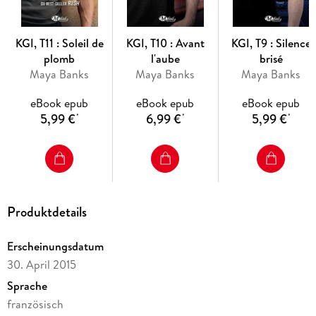
« Pour les lecteurs qui aiment les romances épicées avec du
suspens. . . une série à ne pas manquer ! » Romance Junkies
KGI, T11 : Soleil de
KGI, T10 : Avant
KGI, T9 : Silence
plomb
l'aube
brisé
Maya Banks
Maya Banks
Maya Banks
eBook epub
eBook epub
eBook epub
5,99 €
6,99 €
5,99 €
*
*
*
Produktdetails
Erscheinungsdatum
30. April 2015
Sprache
französisch